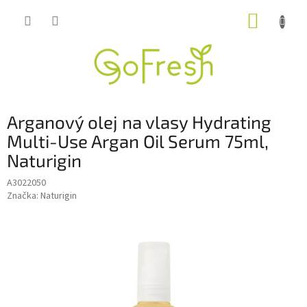
Přejít
NÁKUP
na
obsah
KOŠÍK
Arganový olej na vlasy Hydrating
Multi-Use Argan Oil Serum 75ml,
Naturigin
A3022050
Značka:
Naturigin