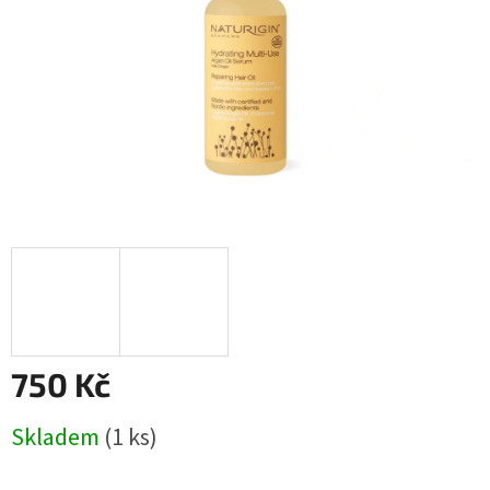
750 Kč
Měrná
Skladem
(1 ks)
cena: