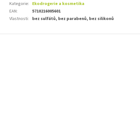
Kategorie
:
Ekodrogerie a kosmetika
EAN
:
5710216005601
Vlastnosti
:
bez sulfátů, bez parabenů, bez silikonů
Z
á
p
a
t
í