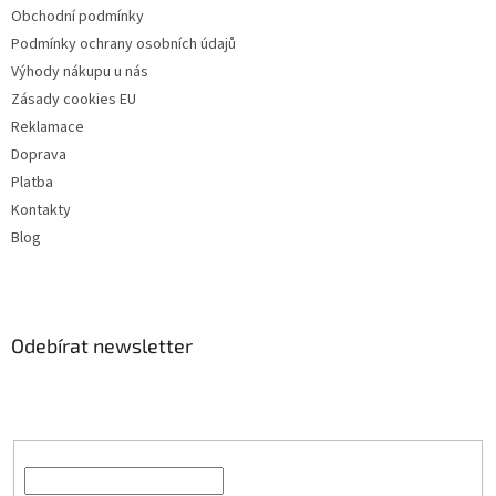
Obchodní podmínky
Podmínky ochrany osobních údajů
Výhody nákupu u nás
Zásady cookies EU
Reklamace
Doprava
Platba
Kontakty
Blog
Odebírat newsletter
Vložte svůj e-mail a my vám budeme zasílat informace o nových
produktech na našem e-shopu.
E-mail