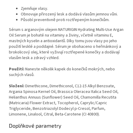
Zjemňuje vlasy.
Obnovuje přirozený lesk a dodává vlasům jemnou vůni.
Působí preventivně proti roztřepeným konečkům.
Sérum s arganovým olejem NATURIGIN Hydrating Multi-Use Argan
Oil Serum je bohaté na vitaminy a živiny, včetně vitaminu E,
mastných kyselin a antioxidantů. Díky tomu jsou vlasy po jeho
použití lesklé a poddajné. Sérum je obohaceno o heřmánkový a
brokolicový olej, které vyživují roztřepené konečky a dodávají
vlasům lesk a zdravý vzhled.
Použití:
Naneste několik kapek do konečků mokrých, nebo
suchých vlasů.
Složení:
Dimethicone, Dimethiconol, C12-15 Alkyl Benzoate,
Argania Spinosa Kernel Oil, Brassica Oleracea Italica Seed Oil,
Helianthus Annuus (Sunflower) Seed Oil, Chamomilla Recutita
(Matricaria) Flower Extract, Tocopherol, Caprylic/Capric
Triglyceride, Benzotriazolyl Dodecyl p-Cresol, Parfum,
Limonene, Linalool, Citral, Beta-Carotene (CI 40800).
Doplňkové parametry