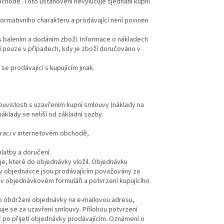
bchodě. Toto ustanovení nevylučuje sjednání kupní
rmativního charakteru a prodávající není povinen
 balením a dodáním zboží. Informace o nákladech
 pouze v případech, kdy je zboží doručováno v
e prodávající s kupujícím jinak.
ouvislosti s uzavřením kupní smlouvy (náklady na
náklady se neliší od základní sazby.
traci v internetovém obchodě,
latby a doručení.
e, které do objednávky vložil. Objednávku
é v objednávce jsou prodávajícím považovány za
 v objednávkovém formuláři a potvrzení kupujícího
o obdržení objednávky na e-mailovou adresu,
uje se za uzavření smlouvy. Přílohou potvrzení
ž po přijetí objednávky prodávajícím. Oznámení o