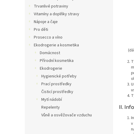
n
Trvanlivé potraviny
e
Vitamíny a doplňky stravy
l
Nápoje a čaje
Pro děti
Prosecco a víno
Ekodrogerie a kosmetika
(dá
Domácnost
Přírodní kosmetika
T
m
Ekodrogerie
p
Hygienické potřeby
o
Prací prostředky
U
u
Čisticí prostředky
T
Mytí nádobí
II. In
Repelenty
Vůně a osvěžovače vzduchu
I
v
n