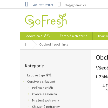
Přejít
+420 702 102 833
info@go-fresh.cz
na
obsah
Ledové čaje 🍹💦
Čerstvé a chlazené
Trvanli
Domů
Obchodní podmínky
P
Obc
o
Přeskočit
s
Kategorie
kategorie
Všeo
t
r
Ledové čaje 🍹💦
I. Zák
a
Čerstvé a chlazené
n
T
Pečivo a chléb
n
o
í
Ovoce a zelenina
p
Mražené potraviny
a
Chlazené potraviny