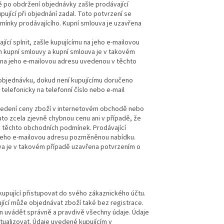
ně po obdržení objednávky zašle prodávající
ující při objednání zadal. Toto potvrzení se
dmínky prodávajícího. Kupní smlouva je uzavřena
cí splnit, zašle kupujícímu na jeho e-mailovou
kupní smlouvy a kupní smlouva je v takovém
u na jeho e-mailovou adresu uvedenou v těchto
 objednávku, dokud není kupujícímu doručeno
telefonicky na telefonní číslo nebo e-mail
 uvedení ceny zboží v internetovém obchodě nebo
uto zcela zjevně chybnou cenu ani v případě, že
e těchto obchodních podmínek. Prodávající
a jeho e-mailovou adresu pozměněnou nabídku.
va je v takovém případě uzavřena potvrzením o
upující přistupovat do svého zákaznického účtu.
jící může objednávat zboží také bez registrace.
nen uvádět správně a pravdivě všechny údaje. Údaje
ktualizovat. Údaje uvedené kupujícím v