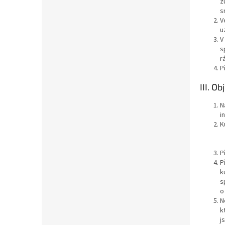
z
s
V
u
V
s
r
P
III. O
N
i
K
P
P
k
s
o
N
k
j