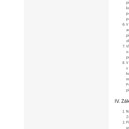
p
k
p
p
V
a
p
o
V
o
p
V
v
k
i
P
p
IV. Zá
N
Z
P
u