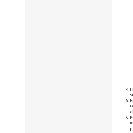
P
s
P
O
o
K
K
p