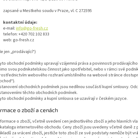
zapsané u Mestkeho soudu v Praze, vl. C 272595
kontaktní údaje:
e-mail:
info@go-fresh.cz
telefon: +420 702 102 833
web: go-fresh.cz
le jen „prodávající“)
yto obchodní podmínky upravují vzájemná práva a povinnosti prodávajícího 
imo svou podnikatelskou činnost jako spotřebitel, nebo v rámci své podnikat
rostřednictvím webového rozhraní umístěného na webové stránce dostupné
bchod“).
stanovení obchodních podmínek jsou nedílnou součástí kupní smlouvy. Odch
stanoveními těchto obchodních podmínek.
yto obchodní podmínky a kupní smlouva se uzavírají v českém jazyce.
formace o zboží a cenách
nformace o zboží, včetně uvedení cen jednotlivého zboží a jeho hlavních vla
 katalogu internetového obchodu. Ceny zboží jsou uvedeny včetně daně z p
ákladů za vrácení zboží, jestliže toto zboží ze své podstaty nemůže být v