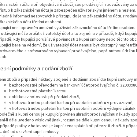
ákaznickém účtu a při objednávání zboží jsou prodávajícím považovány za 
řístup k zákaznickému účtu je zabezpečen uživatelským jménem a heslem. K
hledně informací nezbytných k přístupu do jeho zákaznického účtu. Prodáv
ákaznického účtu třetími osobami.
upující není oprávněn umožnit využívání zákaznického účtu třetím osobám.
rodávající může zrušit uživatelský účet a to zejména v případě, když kupujíc
řípadě, kdy kupující poruší své povinnosti z kupní smlouvy nebo těchto o
upující bere na vědomí, že uživatelský účet nemusí být dostupný nepřetrž
ardwarového a softwarového vybavení prodávajícího, popř. nutnou údržbu
sob.
tební podmínky a dodání zboží
enu zboží a případné náklady spojené s dodáním zboží dle kupní smlouvy mů
bezhotovostně převodem na bankovní účet prodávajícího č. 32909980
bezhotovostně platební kartou,
dobírkou v hotovosti při předání zboží,
v hotovosti nebo platební kartou při osobním odběru v provozovně,
v hotovosti nebo platební kartou při osobním odběru výdejně zásilek
polečně s kupní cenou je kupující povinen uhradit prodávajícímu náklady s
ení-li dále uvedeno výslovně jinak, rozumí se dále kupní cenou i náklady sp
 případě platby v hotovosti je kupní cena splatná při převzetí zboží. V příp
. dnů od uzavření kupní smlouvy.