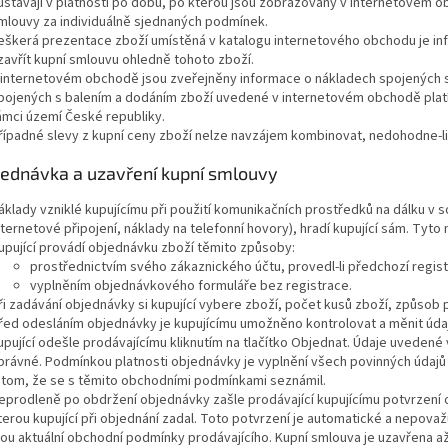
ůstávají v platnosti po dobu, po kterou jsou zobrazovány v internetovém o
mlouvy za individuálně sjednaných podmínek.
eškerá prezentace zboží umístěná v katalogu internetového obchodu je info
zavřít kupní smlouvu ohledně tohoto zboží.
 internetovém obchodě jsou zveřejněny informace o nákladech spojených s
pojených s balením a dodáním zboží uvedené v internetovém obchodě platí
ámci území České republiky.
řípadné slevy z kupní ceny zboží nelze navzájem kombinovat, nedohodne-li s
bjednávka a uzavření kupní smlouvy
áklady vzniklé kupujícímu při použití komunikačních prostředků na dálku v s
nternetové připojení, náklady na telefonní hovory), hradí kupující sám. Tyto 
upující provádí objednávku zboží těmito způsoby:
prostřednictvím svého zákaznického účtu, provedl-li předchozí regis
vyplněním objednávkového formuláře bez registrace.
ři zadávání objednávky si kupující vybere zboží, počet kusů zboží, způsob p
řed odesláním objednávky je kupujícímu umožněno kontrolovat a měnit údaj
upující odešle prodávajícímu kliknutím na tlačítko Objednat. Údaje uveden
právné. Podmínkou platnosti objednávky je vyplnění všech povinných údajů
 tom, že se s těmito obchodními podmínkami seznámil.
eprodleně po obdržení objednávky zašle prodávající kupujícímu potvrzení 
terou kupující při objednání zadal. Toto potvrzení je automatické a nepovaž
sou aktuální obchodní podmínky prodávajícího. Kupní smlouva je uzavřena a