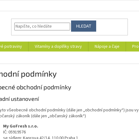
HLEDAT
vé potraviny
Vitamíny a doplňky stravy
Nápoje a čaje
Pro
hodní podmínky
becné obchodní podmínky
ladní ustanovení
yto všeobecné obchodní podmínky (dále jen „obchodní podmínky“) jsou vyda
bčanský zákoník (dále jen „občanský zákoník“)
My GoFresh s.r.o.
IČ: 05919576
se sídlem: Kaprova 42/14, 110 00 Praha 1