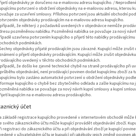
řijetí objednávky je doručeno na e-mailovou adresu kupujícího. / Neprodle
upujícímu potvrzení o obdržení objednávky na e-mailovou adresu, kterou kup
ovažuje za uzavření smlouvy. Přílohou potvrzení jsou aktuální obchodní po
otvrzením objednávky prodávajícím na e-mailovou adresu kupujícího.
 případě, že některý z požadavků uvedených v objednávce nemůže prodávají
dresu pozměněnou nabídku. Pozměněná nabídka se považuje za nový návrh 
řípadě uzavřena potvrzením kupujícího o přijetí této nabídky prodávajícím
bchodních podmínkách.
šechny objednávky přijaté prodávajícím jsou závazné. Kupující může zrušit
známení o přijetí objednávky prodávajícím. Kupující může zrušit objednávku 
rodávajícího uvedený v těchto obchodních podmínkách.
 případě, že došlo ke zjevné technické chybě na straně prodávajícího při
 průběhu objednávání, není prodávající povinen dodat kupujícímu zboží za t
upujícímu bylo zasláno automatické potvrzení o obdržení objednávky podl
nformuje kupujícího o chybě bez zbytečného odkladu a zašle kupujícímu n
ozměněná nabídka se považuje za nový návrh kupní smlouvy a kupní smlou
řijetí kupujícím na e-mailovou adresu prodávajícího.
kaznický účet
a základě registrace kupujícího provedené v internetovém obchodě může k
e svého zákaznického účtu může kupující provádět objednávání zboží. Kupu
ři registraci do zákaznického účtu a při objednávání zboží je kupující povi
vedené v uživatelském účtu je kupující při jakékoliv jejich změně povinen a