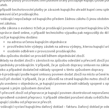
 případě platby prostřednictvím platební brány postupuje kupující podle p
lateb.
 případě bezhotovostní platby je závazek kupujícího uhradit kupní cenu sp
ankovní účet prodávajícího.
rodávající nepožaduje od kupujícího předem žádnou zálohu či jinou obdobn
ení zálohou.
odle zákona o evidenci tržeb je prodávající povinen vystavit kupujícímu účt
 správce daně online, v případě technického výpadku pak nejpozději do 48
boží je kupujícímu dodáno:
na adresu určenou kupujícím objednávce
prostřednictvím výdejny zásilek na adresu výdejny, kterou kupující urč
osobním odběrem v provozovně prodávajícího.
olba způsobu dodání se provádí během objednávání zboží.
áklady na dodání zboží v závislosti na způsobu odeslání a převzetí zboží j
bjednávky prodávajícím. V případě, že je způsob dopravy smluven na základ
iziko a případné dodatečné náklady spojené s tímto způsobem dopravy.
e-li prodávající podle kupní smlouvy povinen dodat zboží na místo určené ku
boží při dodání. V případě, že je z důvodů na straně kupujícího nutno zbo
ylo uvedeno v objednávce, je kupující povinen uhradit náklady spojené s 
pojené s jiným způsobem doručení.
ři převzetí zboží od přepravce je kupující povinen zkontrolovat neporušeno
eprodleně oznámit přepravci. V případě shledání porušení obalu svědčícíh
upující zásilku od přepravce převzít.
rodávající vystaví kupujícímu daňový doklad – fakturu. Daňový doklad je od