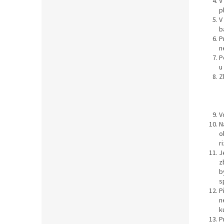
V
p
V
b
P
n
P
u
Z
V
N
o
r
J
z
b
s
P
n
k
P