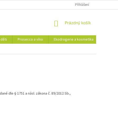
Přihlášení
NÁKUPNÍ
Prázdný košík
KOŠÍK
 děti
Prosecco a víno
Ekodrogerie a kosmetika
Moje ob
né dle § 1751 a násl. zákona č. 89/2012 Sb.,