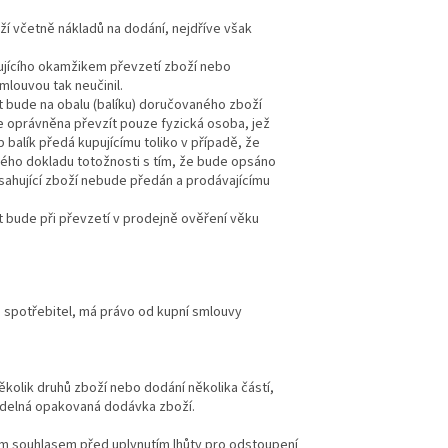
ží včetně nákladů na dodání, nejdříve však
ujícího okamžikem převzetí zboží nebo
mlouvou tak neučinil.
 bude na obalu (balíku) doručovaného zboží
je oprávněna převzít pouze fyzická osoba, jež
 balík předá kupujícímu toliko v případě, že
ného dokladu totožnosti s tím, že bude opsáno
bsahující zboží nebude předán a prodávajícímu
 bude při převzetí v prodejně ověření věku
o spotřebitel, má právo od kupní smlouvy
kolik druhů zboží nebo dodání několika částí,
idelná opakovaná dodávka zboží.
ým souhlasem před uplynutím lhůty pro odstoupení