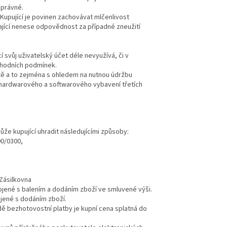
správné.
upující je povinen zachovávat mlčenlivost
ající nenese odpovědnost za případné zneužití
í svůj uživatelský účet déle nevyužívá, či v
bchodních podmínek.
itě a to zejména s ohledem na nutnou údržbu
 hardwarového a softwarového vybavení třetích
že kupující uhradit následujícími způsoby:
0/0300,
 Zásilkovna
pojené s balením a dodáním zboží ve smluvené výši.
ojené s dodáním zboží.
adě bezhotovostní platby je kupní cena splatná do