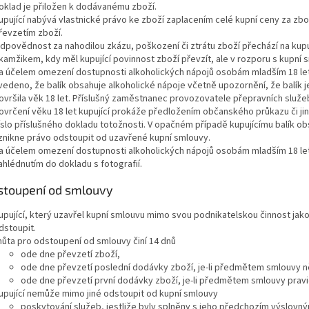
oklad je přiložen k dodávanému zboží.
upující nabývá vlastnické právo ke zboží zaplacením celé kupní ceny za zbo
řevzetím zboží.
dpovědnost za nahodilou zkázu, poškození či ztrátu zboží přechází na kup
kamžikem, kdy měl kupující povinnost zboží převzít, ale v rozporu s kupní s
a účelem omezení dostupnosti alkoholických nápojů osobám mladším 18 let
vedeno, že balík obsahuje alkoholické nápoje včetně upozornění, že balík 
ovršila věk 18 let. Příslušný zaměstnanec provozovatele přepravních služeb
ovrčení věku 18 let kupující prokáže předložením občanského průkazu či ji
íslo příslušného dokladu totožnosti. V opačném případě kupujícímu balík o
znikne právo odstoupit od uzavřené kupní smlouvy.
a účelem omezení dostupnosti alkoholických nápojů osobám mladším 18 let
ahlédnutím do dokladu s fotografií.
dstoupení od smlouvy
upující, který uzavřel kupní smlouvu mimo svou podnikatelskou činnost jak
dstoupit.
hůta pro odstoupení od smlouvy činí 14 dnů
ode dne převzetí zboží,
ode dne převzetí poslední dodávky zboží, je-li předmětem smlouvy ně
ode dne převzetí první dodávky zboží, je-li předmětem smlouvy prav
upující nemůže mimo jiné odstoupit od kupní smlouvy
poskytování služeb, jestliže byly splněny s jeho předchozím výslovn