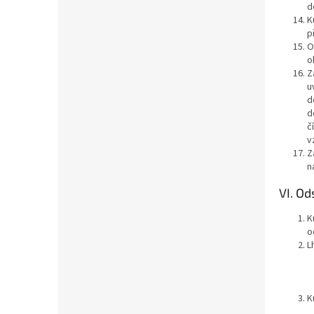
d
K
p
O
o
Z
u
d
d
č
v
Z
n
VI. O
K
o
L
K