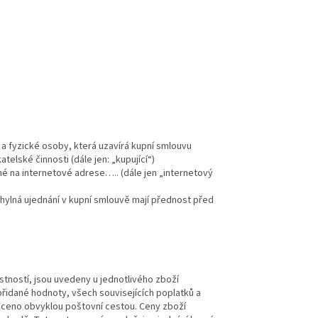
a fyzické osoby, která uzavírá kupní smlouvu
elské činnosti (dále jen: „kupující“)
 na internetové adrese….. (dále jen „internetový
ylná ujednání v kupní smlouvě mají přednost před
stností, jsou uvedeny u jednotlivého zboží
řidané hodnoty, všech souvisejících poplatků a
ráceno obvyklou poštovní cestou. Ceny zboží