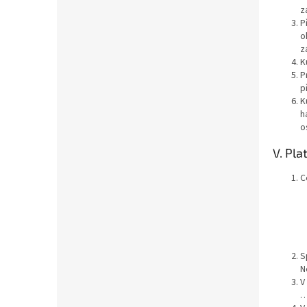
z
P
o
z
K
P
p
K
h
o
V. Pla
C
S
N
V
…