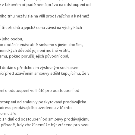
 že v takovém případě nemá právo na odstoupení od
ího trhu nezávisle na vůli prodávajícího a k němuž
řiceti dnů a jejichž cena závisí na výchylkách
o jeho osobu,
 po dodání nenávratně smíseno s jiným zbožím,
ienických důvodů jej není možné vrátit,
, pokud porušil jejich původní obal,
byl dodán s předchozím výslovným souhlasem
ící před uzavřením smlouvy sdělil kupujícímu, že v
ení o odstoupení ve lhůtě pro odstoupení od
odstoupení od smlouvy poskytovaný prodávajícím.
adresu prodávajícího uvedenou v těchto
formuláře.
 do 14 dnů od odstoupení od smlouvy prodávajícímu.
om případě, kdy zboží nemůže být vráceno pro svou