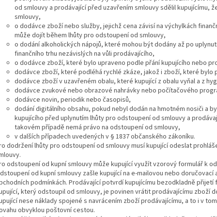
od smlouvy a prodávající před uzavřením smlouvy sdělil kupujícímu,
smlouvy,
o dodávce zboží nebo služby, jejichž cena závisí na výchylkách finančn
může dojít během lhůty pro odstoupení od smlouvy,
o dodání alkoholických nápojů, které mohou být dodány až po uplynutí t
finančního trhu nezávislých na vůli prodávajícího,
o dodávce zboží, které bylo upraveno podle přání kupujícího nebo pr
dodávce zboží, které podléhá rychlé zkáze, jakož i zboží, které bylo
dodávce zboží v uzavřeném obalu, které kupující z obalu vyňal a z hyg
dodávce zvukové nebo obrazové nahrávky nebo počítačového programu
dodávce novin, periodik nebo časopisů,
dodání digitálního obsahu, pokud nebyl dodán na hmotném nosiči a 
kupujícího před uplynutím lhůty pro odstoupení od smlouvy a prodávaj
takovém případě nemá právo na odstoupení od smlouvy,
v dalších případech uvedených v § 1837 občanského zákoníku.
ro dodržení lhůty pro odstoupení od smlouvy musí kupující odeslat prohláš
mlouvy.
ro odstoupení od kupní smlouvy může kupující využít vzorový formulář k 
dstoupení od kupní smlouvy zašle kupující na e-mailovou nebo doručovací 
bchodních podmínkách. Prodávající potvrdí kupujícímu bezodkladně přijetí 
upující, který odstoupil od smlouvy, je povinen vrátit prodávajícímu zboží
upující nese náklady spojené s navrácením zboží prodávajícímu, a to i v t
ovahu obvyklou poštovní cestou.