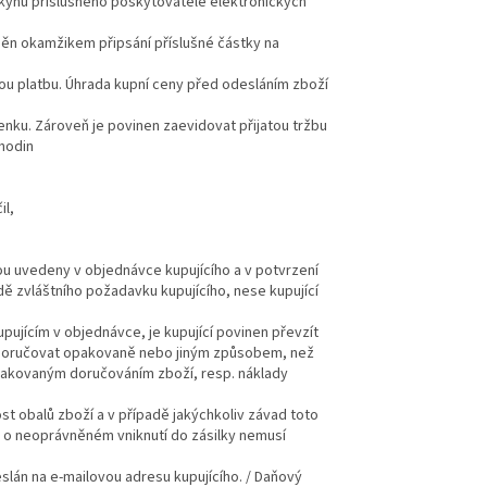
okynů příslušného poskytovatele elektronických
lněn okamžikem připsání příslušné částky na
ou platbu. Úhrada kupní ceny před odesláním zboží
enku. Zároveň je povinen zaevidovat přijatou tržbu
 hodin
il,
sou uvedeny v objednávce kupujícího a v potvrzení
ě zvláštního požadavku kupujícího, nese kupující
pujícím v objednávce, je kupující povinen převzít
ží doručovat opakovaně nebo jiným způsobem, než
opakovaným doručováním zboží, resp. náklady
st obalů zboží a v případě jakýchkoliv závad toto
o o neoprávněném vniknutí do zásilky nemusí
eslán na e-mailovou adresu kupujícího. / Daňový