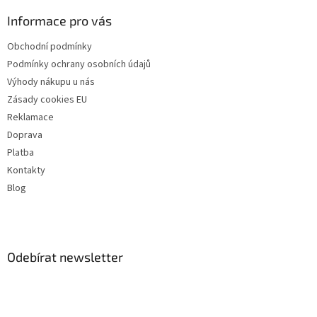
Informace pro vás
Obchodní podmínky
Podmínky ochrany osobních údajů
Výhody nákupu u nás
Zásady cookies EU
Reklamace
Doprava
Platba
Kontakty
Blog
Odebírat newsletter
Vložte svůj e-mail a my vám budeme zasílat informace o nových
produktech na našem e-shopu.