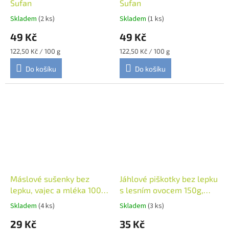
Šufan
Šufan
Skladem
(2 ks)
Skladem
(1 ks)
49 Kč
49 Kč
Měrná
Měrná
122,50 Kč / 100 g
122,50 Kč / 100 g
cena:
cena:
Do košíku
Do košíku
Máslové sušenky bez
Jáhlové piškotky bez lepku
lepku, vajec a mléka 100g,
s lesním ovocem 150g,
Natural Jihlava
Natural Jihlava
Skladem
(4 ks)
Skladem
(3 ks)
29 Kč
35 Kč