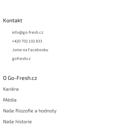
s
u
Kontakt
info
@
go-fresh.cz
+420 702 102 833
Jsme na Facebooku
gofreshcz
O Go-Fresh.cz
Kariéra
Média
Naše filozofie a hodnoty
Naše historie