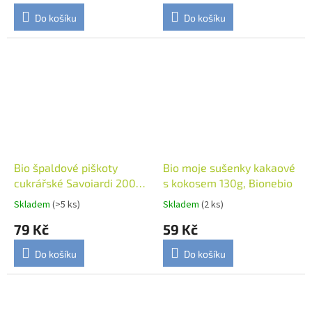
Do košíku
Do košíku
Bio špaldové piškoty
Bio moje sušenky kakaové
cukrářské Savoiardi 200g,
s kokosem 130g, Bionebio
Bionebio
Skladem
(>5 ks)
Skladem
(2 ks)
79 Kč
59 Kč
Do košíku
Do košíku