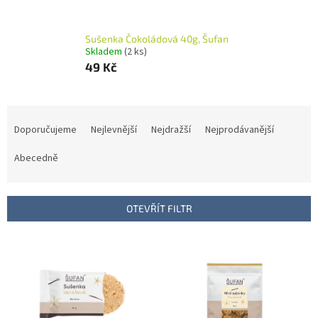
Sušenka Čokoládová 40g, Šufan
Skladem
(2 ks)
49 Kč
Ř
a
Doporučujeme
Nejlevnější
Nejdražší
Nejprodávanější
z
e
Abecedně
n
í
p
OTEVŘÍT FILTR
r
o
V
d
ý
u
p
k
i
t
s
ů