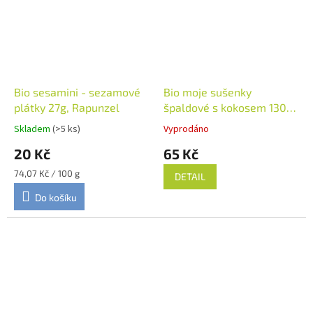
Bio sesamini - sezamové
Bio moje sušenky
plátky 27g, Rapunzel
špaldové s kokosem 130g,
Bionebio
Skladem
(>5 ks)
Vyprodáno
20 Kč
65 Kč
Měrná
74,07 Kč / 100 g
DETAIL
cena:
Do košíku