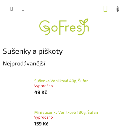
Přejít
NÁKUP
na
obsah
KOŠÍK
Sušenky a piškoty
Nejprodávanější
Sušenka Vanilková 40g, Šufan
Vyprodáno
49 Kč
Mini sušenky Vanilkové 180g, Šufan
Vyprodáno
159 Kč