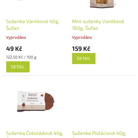
p
r
o
d
Sušenka Vanilková 40g,
Mini sušenky Vanilkové
u
Šufan
180g, Šufan
k
Vyprodáno
Vyprodáno
t
49 Kč
159 Kč
ů
Měrná
122,50 Kč / 100 g
DETAIL
cena:
DETAIL
Sušenka Čokoládová 40g,
Sušenka Pistáciová 40g,