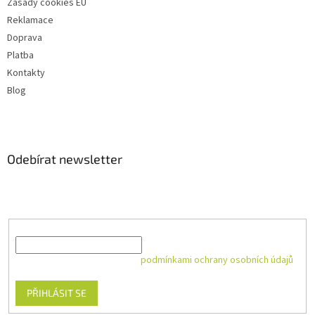
Zásady cookies EU
Reklamace
Doprava
Platba
Kontakty
Blog
Odebírat newsletter
Vložte svůj e-mail a my vám budeme zasílat informace o nových
produktech na našem e-shopu.
E-mail
Vložením e-mailu souhlasíte s
podmínkami ochrany osobních údajů
PŘIHLÁSIT SE