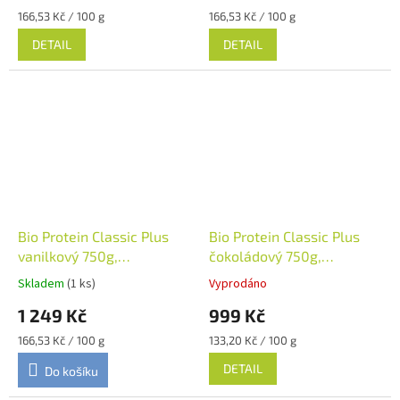
Měrná
Měrná
166,53 Kč / 100 g
166,53 Kč / 100 g
cena:
cena:
DETAIL
DETAIL
Bio Protein Classic Plus
Bio Protein Classic Plus
vanilkový 750g,
čokoládový 750g,
Sunwarrior
Sunwarrior
Skladem
(1 ks)
Vyprodáno
1 249 Kč
999 Kč
Měrná
Měrná
166,53 Kč / 100 g
133,20 Kč / 100 g
cena:
cena:
DETAIL
Do košíku