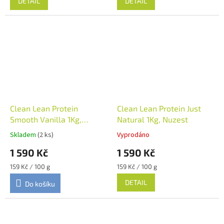
DETAIL
DETAIL
Clean Lean Protein
Clean Lean Protein Just
Smooth Vanilla 1Kg,
Natural 1Kg, Nuzest
Nuzest
Skladem
(2 ks)
Vyprodáno
1 590 Kč
1 590 Kč
Měrná
Měrná
159 Kč / 100 g
159 Kč / 100 g
cena:
cena:
DETAIL
Do košíku