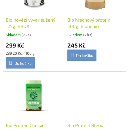
p
r
o
d
Bio hovězí vývar sušený
Bio hrachový protein
u
125g, BROX
500g, Bionebio
k
Skladem
(2 ks)
Skladem
(2 ks)
t
299 Kč
245 Kč
ů
Měrná
239,20 Kč / 100 g
Do košíku
cena:
Do košíku
Bio Protein Classic
Bio Protein Blend