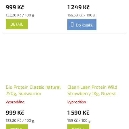
999 Kč
1 249 Kč
Měrná
Měrná
133,20 Kč / 100 g
166,53 Kč / 100 g
cena:
cena:
DETAIL
Do košíku
Bio Protein Classic natural
Clean Lean Protein Wild
750g, Sunwarrior
Strawberry 1Kg, Nuzest
Vyprodáno
Vyprodáno
999 Kč
1 590 Kč
Měrná
Měrná
133,20 Kč / 100 g
159 Kč / 100 g
cena:
cena: