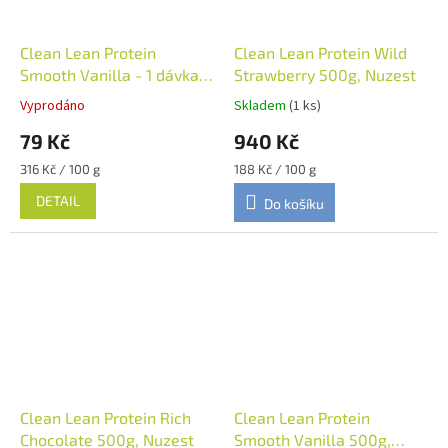
Clean Lean Protein
Clean Lean Protein Wild
Smooth Vanilla - 1 dávka
Strawberry 500g, Nuzest
25g, Nuzest
Vyprodáno
Skladem
(1 ks)
79 Kč
940 Kč
Měrná
Měrná
316 Kč / 100 g
188 Kč / 100 g
cena:
cena:
DETAIL
Do košíku
Clean Lean Protein Rich
Clean Lean Protein
Chocolate 500g, Nuzest
Smooth Vanilla 500g,