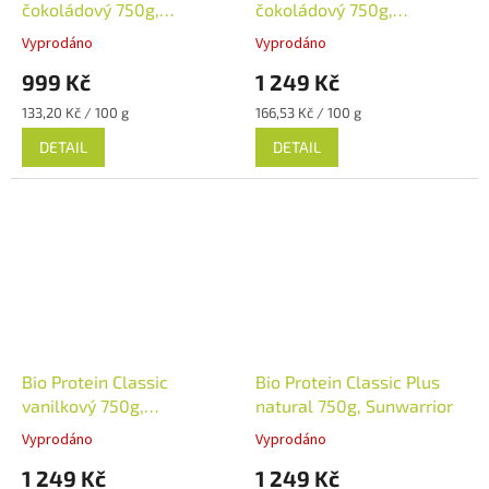
čokoládový 750g,
čokoládový 750g,
SunWarrior
Sunwarrior
Vyprodáno
Vyprodáno
999 Kč
1 249 Kč
Měrná
Měrná
133,20 Kč / 100 g
166,53 Kč / 100 g
cena:
cena:
DETAIL
DETAIL
Bio Protein Classic
Bio Protein Classic Plus
vanilkový 750g,
natural 750g, Sunwarrior
Sunwarrior
Vyprodáno
Vyprodáno
1 249 Kč
1 249 Kč