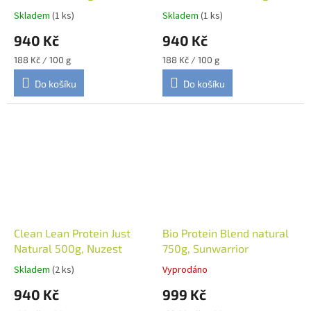
Nuzest
Skladem
(1 ks)
Skladem
(1 ks)
940 Kč
940 Kč
Měrná
Měrná
188 Kč / 100 g
188 Kč / 100 g
cena:
cena:
Do košíku
Do košíku
Clean Lean Protein Just
Bio Protein Blend natural
Natural 500g, Nuzest
750g, Sunwarrior
Skladem
(2 ks)
Vyprodáno
940 Kč
999 Kč