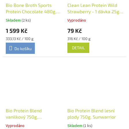
Bio Bone Broth Sports
Clean Lean Protein Wild
Protein Chocolate 480g,
Strawberry - 1 dávka 25g,
Planet Paleo
Nuzest
Skladem
(2 ks)
Vyprodáno
1 599 Kč
79 Kč
Měrná
Měrná
333,13 Kč / 100 g
316 Kč / 100 g
cena:
cena:
DETAIL
Do košíku
Bio Protein Blend
Bio Protein Blend lesní
vanilkový 750g,
plody 750g, Sunwarrior
Sunwarrior
Vyprodáno
Skladem
(1 ks)