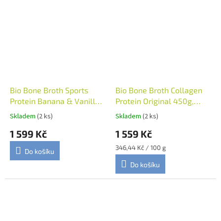
Bio Bone Broth Sports
Bio Bone Broth Collagen
Protein Banana & Vanilla
Protein Original 450g,
480g, Planet Paleo
Planet Paleo
Skladem
(2 ks)
Skladem
(2 ks)
1 599 Kč
1 559 Kč
Měrná
346,44 Kč / 100 g
Do košíku
cena:
Do košíku