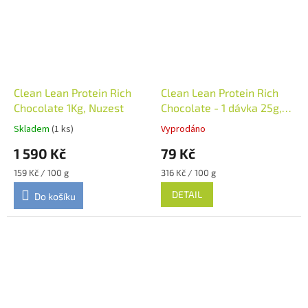
Clean Lean Protein Rich
Clean Lean Protein Rich
Chocolate 1Kg, Nuzest
Chocolate - 1 dávka 25g,
Nuzest
Skladem
(1 ks)
Vyprodáno
1 590 Kč
79 Kč
Měrná
Měrná
159 Kč / 100 g
316 Kč / 100 g
cena:
cena:
DETAIL
Do košíku