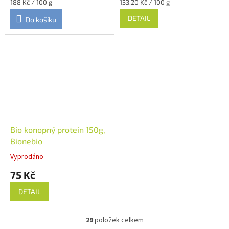
Měrná
Měrná
188 Kč / 100 g
133,20 Kč / 100 g
cena:
cena:
DETAIL
Do košíku
Bio konopný protein 150g,
Bionebio
Vyprodáno
75 Kč
DETAIL
29
položek celkem
O