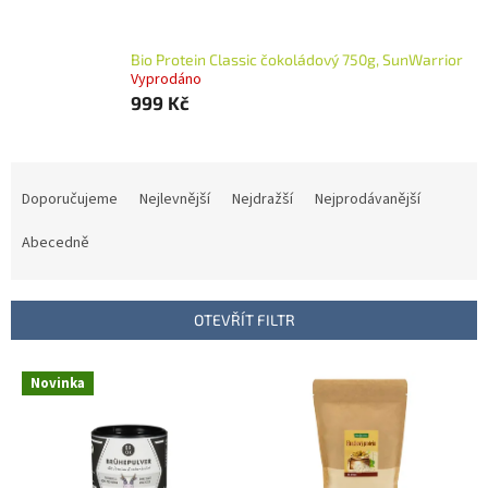
Bio Protein Classic čokoládový 750g, SunWarrior
Vyprodáno
999 Kč
Ř
a
Doporučujeme
Nejlevnější
Nejdražší
Nejprodávanější
z
e
Abecedně
n
í
p
OTEVŘÍT FILTR
r
o
V
Novinka
d
ý
u
p
k
i
t
s
ů