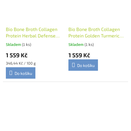
Bio Bone Broth Collagen
Bio Bone Broth Collagen
Protein Herbal Defense
Protein Golden Turmeric
450g, Planet Paleo
450g, Planet Paleo
Skladem
(1 ks)
Skladem
(1 ks)
1 559 Kč
1 559 Kč
Měrná
346,44 Kč / 100 g
Do košíku
cena:
Do košíku