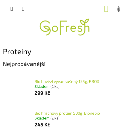
Přejít
NÁKUP
na
obsah
KOŠÍK
Proteiny
Nejprodávanější
Bio hovězí vývar sušený 125g, BROX
Skladem
(2 ks)
299 Kč
Bio hrachový protein 500g, Bionebio
Skladem
(2 ks)
245 Kč