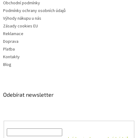
Obchodní podmínky
Podmínky ochrany osobních údajů
Výhody nákupu u nás
Zásady cookies EU
Reklamace
Doprava
Platba
Kontakty
Blog
Odebírat newsletter
Vložte svůj e-mail a my vám budeme zasílat informace o nových
produktech na našem e-shopu.
E-mail