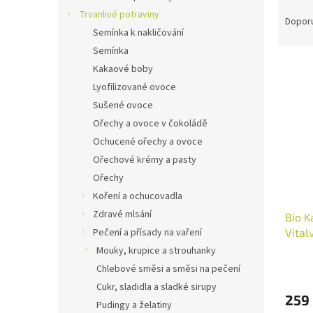
Ř
n
Trvanlivé potraviny
a
e
Dopor
Semínka k nakličování
z
l
e
Semínka
V
n
Kakaové boby
ý
í
Lyofilizované ovoce
p
p
Sušené ovoce
i
r
Ořechy a ovoce v čokoládě
s
o
p
Ochucené ořechy a ovoce
d
r
u
Ořechové krémy a pasty
o
k
Ořechy
d
t
Koření a ochucovadla
u
ů
Zdravé mlsání
Bio K
k
Vital
Pečení a přísady na vaření
t
ů
Mouky, krupice a strouhanky
Chlebové směsi a směsi na pečení
Cukr, sladidla a sladké sirupy
259
Pudingy a želatiny