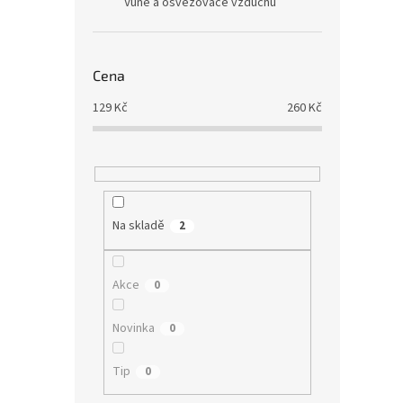
Vůně a osvěžovače vzduchu
Cena
129
Kč
260
Kč
Na skladě
2
Akce
0
Novinka
0
Tip
0