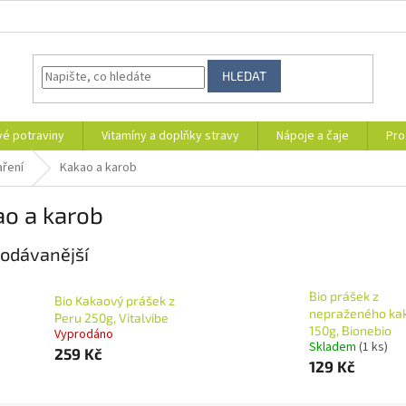
HLEDAT
vé potraviny
Vitamíny a doplňky stravy
Nápoje a čaje
Pro
aření
Kakao a karob
ao a karob
odávanější
Bio prášek z
Bio Kakaový prášek z
nepraženého ka
Peru 250g, Vitalvibe
150g, Bionebio
Vyprodáno
Skladem
(1 ks)
259 Kč
129 Kč