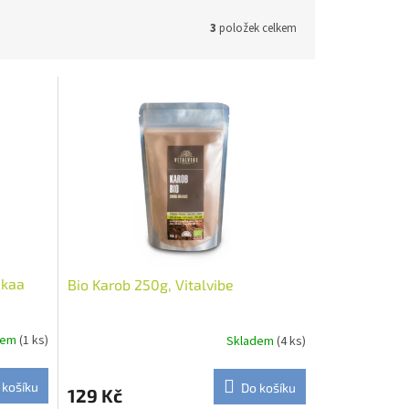
3
položek celkem
akaa
Bio Karob 250g, Vitalvibe
dem
(1 ks)
Skladem
(4 ks)
 košíku
Do košíku
129 Kč