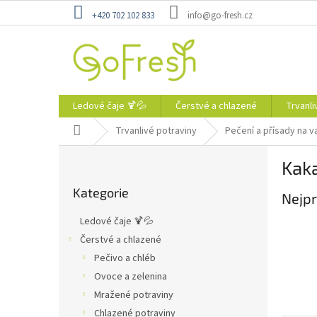
Přejít
+420 702 102 833
info@go-fresh.cz
na
obsah
Ledové čaje 🍹💦
Čerstvé a chlazené
Trvanli
Domů
Trvanlivé potraviny
Pečení a přísady na v
P
Kak
o
Přeskočit
s
Kategorie
kategorie
Nejpr
t
r
Ledové čaje 🍹💦
a
Čerstvé a chlazené
n
Pečivo a chléb
n
í
Ovoce a zelenina
p
Mražené potraviny
a
Chlazené potraviny