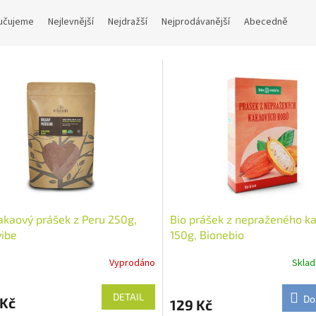
učujeme
Nejlevnější
Nejdražší
Nejprodávanější
Abecedně
akaový prášek z Peru 250g,
Bio prášek z nepraženého k
vibe
150g, Bionebio
Vyprodáno
Skla
DETAIL
Do
 Kč
129 Kč