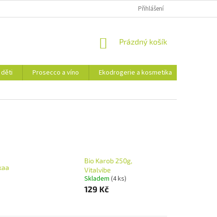
Přihlášení
NÁKUPNÍ
Prázdný košík
KOŠÍK
 děti
Prosecco a víno
Ekodrogerie a kosmetika
Moje ob
Bio Karob 250g,
kaa
Vitalvibe
Skladem
(4 ks)
129 Kč