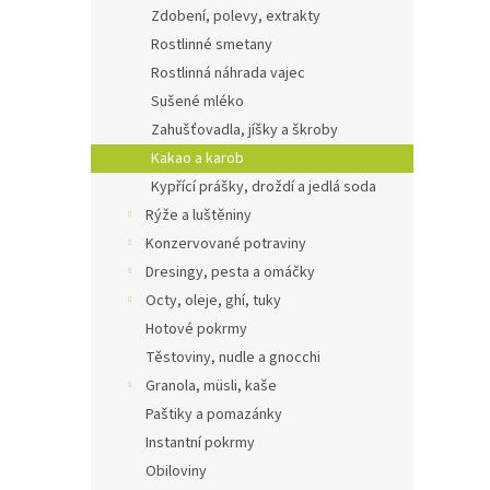
Zdobení, polevy, extrakty
Rostlinné smetany
Rostlinná náhrada vajec
Sušené mléko
Zahušťovadla, jíšky a škroby
Kakao a karob
Kypřící prášky, droždí a jedlá soda
Rýže a luštěniny
Konzervované potraviny
Dresingy, pesta a omáčky
Octy, oleje, ghí, tuky
Hotové pokrmy
Těstoviny, nudle a gnocchi
Granola, müsli, kaše
Paštiky a pomazánky
Instantní pokrmy
Obiloviny