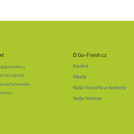
kt
O Go-Fresh.cz
Kariéra
o
@
go-fresh.cz
0 702 102 833
Média
me na Facebooku
Naše filozofie a hodnoty
freshcz
Naše historie