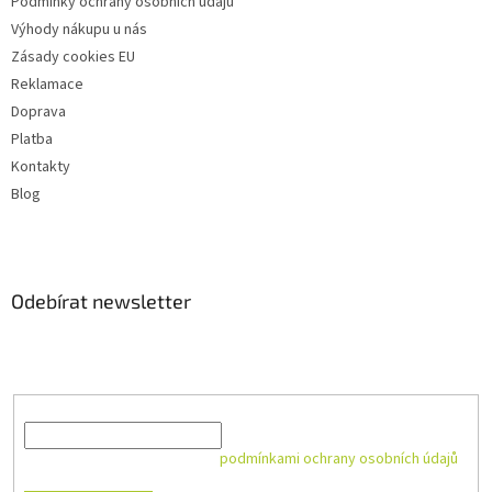
Podmínky ochrany osobních údajů
Výhody nákupu u nás
Zásady cookies EU
Reklamace
Doprava
Platba
Kontakty
Blog
Odebírat newsletter
Vložte svůj e-mail a my vám budeme zasílat informace o nových
produktech na našem e-shopu.
E-mail
Vložením e-mailu souhlasíte s
podmínkami ochrany osobních údajů