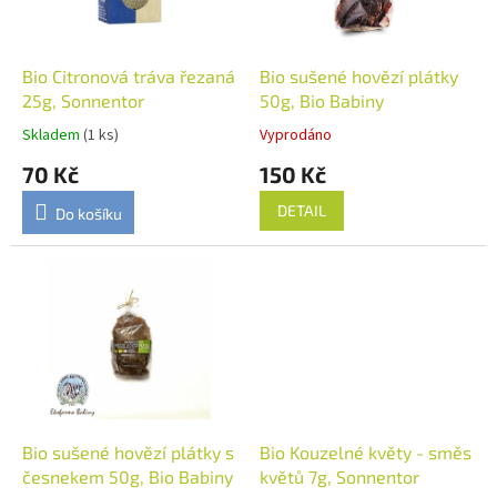
p
r
o
d
Bio Citronová tráva řezaná
Bio sušené hovězí plátky
u
25g, Sonnentor
50g, Bio Babiny
k
Skladem
(1 ks)
Vyprodáno
t
70 Kč
150 Kč
ů
DETAIL
Do košíku
Bio sušené hovězí plátky s
Bio Kouzelné květy - směs
česnekem 50g, Bio Babiny
květů 7g, Sonnentor