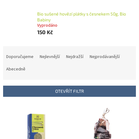
Bio sušené hovězí plátky s česnekem 50g, Bio
Babiny
Vyprodáno
150 Kč
Ř
a
Doporučujeme
Nejlevnější
Nejdražší
Nejprodávanější
z
e
Abecedně
n
í
p
OTEVŘÍT FILTR
r
o
V
d
ý
u
p
k
i
t
s
ů