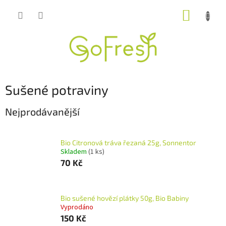
Přejít
NÁKUP
na
obsah
KOŠÍK
Sušené potraviny
Nejprodávanější
Bio Citronová tráva řezaná 25g, Sonnentor
Skladem
(1 ks)
70 Kč
Bio sušené hovězí plátky 50g, Bio Babiny
Vyprodáno
150 Kč