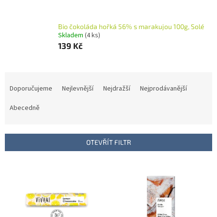
Bio čokoláda hořká 56% s marakujou 100g, Solé
Skladem
(4 ks)
139 Kč
Ř
a
Doporučujeme
Nejlevnější
Nejdražší
Nejprodávanější
z
e
Abecedně
n
í
p
OTEVŘÍT FILTR
r
o
V
d
ý
u
p
k
i
t
s
ů