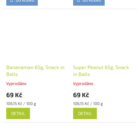
Bananaman 65g, Snack in
Super Peanut 65g, Snack
Balls
in Balls
Vyprodáno
Vyprodáno
69 Kč
69 Kč
Měrná
Měrná
106,15 Kč / 100 g
106,15 Kč / 100 g
cena:
cena:
DETAIL
DETAIL