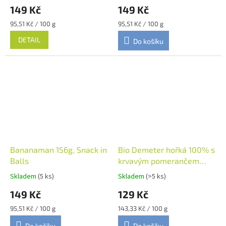
149 Kč
149 Kč
Měrná
Měrná
95,51 Kč / 100 g
95,51 Kč / 100 g
cena:
cena:
DETAIL
Do košíku
Bananaman 156g, Snack in
Bio Demeter hořká 100% s
Balls
krvavým pomerančem
90g, Vivani
Skladem
(5 ks)
Skladem
(>5 ks)
149 Kč
129 Kč
Měrná
Měrná
95,51 Kč / 100 g
143,33 Kč / 100 g
cena:
cena:
Do košíku
Do košíku