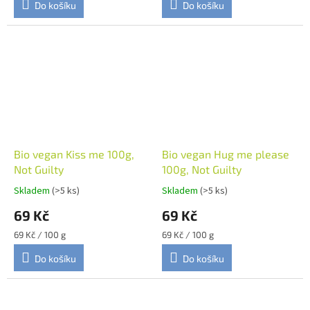
Do košíku
Do košíku
Bio vegan Kiss me 100g,
Bio vegan Hug me please
Not Guilty
100g, Not Guilty
Skladem
(>5 ks)
Skladem
(>5 ks)
69 Kč
69 Kč
Měrná
Měrná
69 Kč / 100 g
69 Kč / 100 g
cena:
cena:
Do košíku
Do košíku