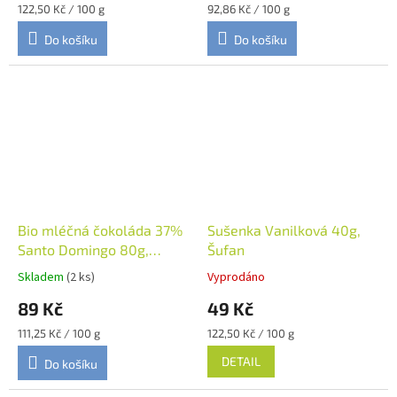
Měrná
Měrná
122,50 Kč / 100 g
92,86 Kč / 100 g
cena:
cena:
Do košíku
Do košíku
Bio mléčná čokoláda 37%
Sušenka Vanilková 40g,
Santo Domingo 80g,
Šufan
Vivani
Skladem
(2 ks)
Vyprodáno
89 Kč
49 Kč
Měrná
Měrná
111,25 Kč / 100 g
122,50 Kč / 100 g
cena:
cena:
DETAIL
Do košíku