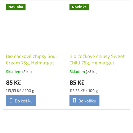
Novinka
Novinka
Bio čočkové chipsy Sour
Bio čočkové chipsy Sweet
Cream 75g, Heimatgut
Chilli 75g, Heimatgut
Skladem
(3 ks)
Skladem
(>5 ks)
85 Kč
85 Kč
Měrná
Měrná
113,33 Kč / 100 g
113,33 Kč / 100 g
cena:
cena:
Do košíku
Do košíku