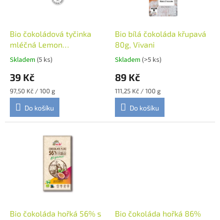
p
r
o
d
Bio čokoládová tyčinka
Bio bílá čokoláda křupavá
u
mléčná Lemon
80g, Vivani
k
Cheesecake 40g, Vivani
Skladem
(5 ks)
Skladem
(>5 ks)
t
39 Kč
89 Kč
ů
Měrná
Měrná
97,50 Kč / 100 g
111,25 Kč / 100 g
cena:
cena:
Do košíku
Do košíku
Bio čokoláda hořká 56% s
Bio čokoláda hořká 86%