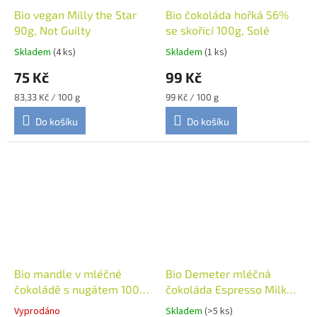
Bio vegan Milly the Star
Bio čokoláda hořká 56%
90g, Not Guilty
se skořicí 100g, Solé
Skladem
(4 ks)
Skladem
(1 ks)
75 Kč
99 Kč
Měrná
Měrná
83,33 Kč / 100 g
99 Kč / 100 g
cena:
cena:
Do košíku
Do košíku
Bio mandle v mléčné
Bio Demeter mléčná
čokoládě s nugátem 100g,
čokoláda Espresso Milk
Rosengarten
38% 90g, Vivani
Vyprodáno
Skladem
(>5 ks)