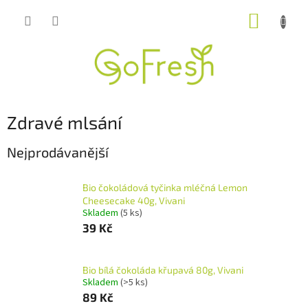
Přejít
NÁKUP
na
obsah
KOŠÍK
Zdravé mlsání
Nejprodávanější
Bio čokoládová tyčinka mléčná Lemon
Cheesecake 40g, Vivani
Skladem
(5 ks)
39 Kč
Bio bílá čokoláda křupavá 80g, Vivani
Skladem
(>5 ks)
89 Kč