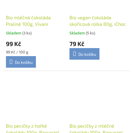
Bio mléčná čokoláda
Bio vegan čokoláda
Praliné 100g, Vivani
skořicová rolka 80g, iChoc
Skladem
(3 ks)
Skladem
(5 ks)
99 Kč
79 Kč
Měrná
99 Kč / 100 g
Do košíku
cena:
Do košíku
Bio pecičky z hořké
Bio pecičky z mléčné
čokolády 100g, Rapunzel
čokolády 100g, Rapunzel