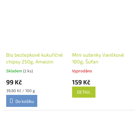
Bio bezlepkové kukuřičné
Mini sušenky Vanilkové
chipsy 250g, Amaizin
180g, Šufan
Skladem
(1 ks)
Vyprodáno
99 Kč
159 Kč
Měrná
39,60 Kč / 100 g
DETAIL
cena:
Do košíku