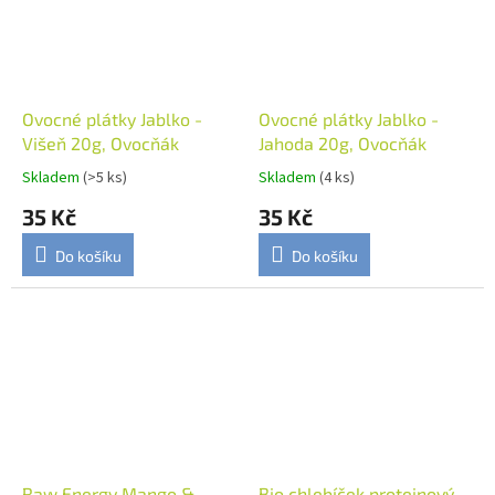
Ovocné plátky Jablko -
Ovocné plátky Jablko -
Višeň 20g, Ovocňák
Jahoda 20g, Ovocňák
Skladem
(>5 ks)
Skladem
(4 ks)
35 Kč
35 Kč
Do košíku
Do košíku
Raw Energy Mango &
Bio chlebíček proteinový