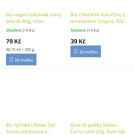
Bio vegan čokoláda slaný
Bio chlebíček kukuřičný s
preclík 80g, iChoc
amarantem Crispins 100g,
Extrudo
Skladem
(>5 ks)
Skladem
(>5 ks)
79 Kč
39 Kč
Měrná
98,75 Kč / 100 g
Do košíku
cena:
Do košíku
Bio tyčinka Lifebar Oat
Ovocné plátky Jablko -
Snack proteinová s
Černý rybíz 20g, Ovocňák