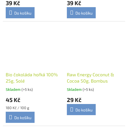
39 Kč
39 Kč
Do košíku
Do košíku
Bio čokoláda hořká 100%
Raw Energy Coconut &
25g, Solé
Cocoa 50g, Bombus
Skladem
(>5 ks)
Skladem
(>5 ks)
45 Kč
29 Kč
Měrná
180 Kč / 100 g
Do košíku
cena:
Do košíku