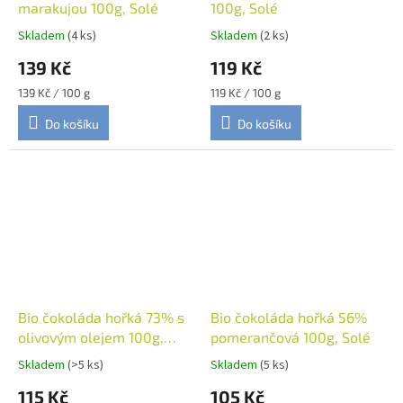
marakujou 100g, Solé
100g, Solé
Skladem
(4 ks)
Skladem
(2 ks)
139 Kč
119 Kč
Měrná
Měrná
139 Kč / 100 g
119 Kč / 100 g
cena:
cena:
Do košíku
Do košíku
Bio čokoláda hořká 73% s
Bio čokoláda hořká 56%
olivovým olejem 100g,
pomerančová 100g, Solé
Solé
Skladem
(>5 ks)
Skladem
(5 ks)
115 Kč
105 Kč