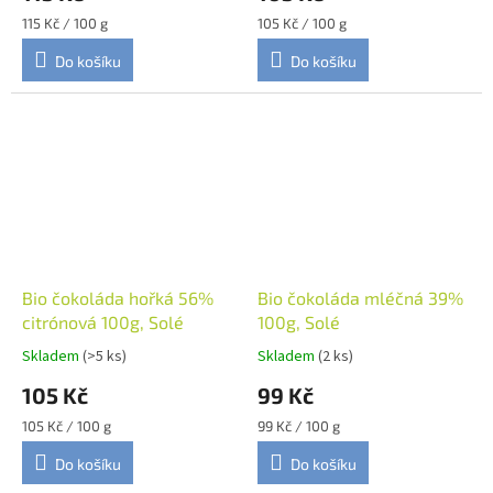
Měrná
Měrná
115 Kč / 100 g
105 Kč / 100 g
cena:
cena:
Do košíku
Do košíku
Bio čokoláda hořká 56%
Bio čokoláda mléčná 39%
citrónová 100g, Solé
100g, Solé
Skladem
(>5 ks)
Skladem
(2 ks)
105 Kč
99 Kč
Měrná
Měrná
105 Kč / 100 g
99 Kč / 100 g
cena:
cena:
Do košíku
Do košíku