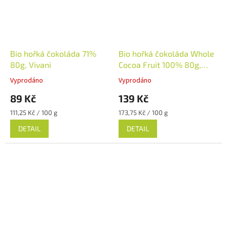
Bio hořká čokoláda 71%
Bio hořká čokoláda Whole
80g, Vivani
Cocoa Fruit 100% 80g,
Vivani
Vyprodáno
Vyprodáno
89 Kč
139 Kč
Měrná
Měrná
111,25 Kč / 100 g
173,75 Kč / 100 g
cena:
cena:
DETAIL
DETAIL