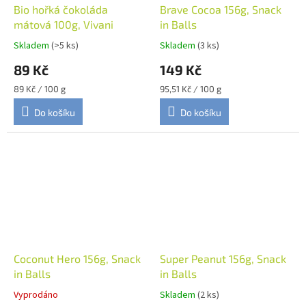
Bio hořká čokoláda
Brave Cocoa 156g, Snack
mátová 100g, Vivani
in Balls
Skladem
(>5 ks)
Skladem
(3 ks)
89 Kč
149 Kč
Měrná
Měrná
89 Kč / 100 g
95,51 Kč / 100 g
cena:
cena:
Do košíku
Do košíku
Coconut Hero 156g, Snack
Super Peanut 156g, Snack
in Balls
in Balls
Vyprodáno
Skladem
(2 ks)