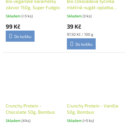
Bio veganské karamelky
Bio čokoládová tyčinka
zázvor 150g, Super Fudgio
mléčná nugát-oplatka
40g, Vivani
Skladem
(>5 ks)
Skladem
(3 ks)
99 Kč
39 Kč
Měrná
97,50 Kč / 100 g
Do košíku
cena:
Do košíku
Crunchy Protein -
Crunchy Protein - Vanilla
Chocolate 50g, Bombus
50g, Bombus
Skladem
(4 ks)
Skladem
(>5 ks)