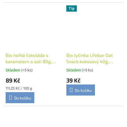
Tip
Bio hořká čokoláda s
Bio tyčinka Lifebar Oat
karamelem a solí 80g,
Snack kokosový 40g,
Vivani
Lifefood
Skladem
(>5 ks)
Skladem
(>5 ks)
89 Kč
39 Kč
Měrná
111,25 Kč / 100 g
Do košíku
cena:
Do košíku