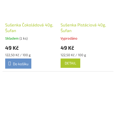
Sušenka Čokoládová 40g,
Sušenka Pistáciová 40g,
Šufan
Šufan
Skladem
(1 ks)
Vyprodáno
49 Kč
49 Kč
Měrná
Měrná
122,50 Kč / 100 g
122,50 Kč / 100 g
cena:
cena:
DETAIL
Do košíku