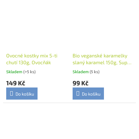
Ovocné kostky mix 5-ti
Bio veganské karamelky
chutí 130g, Ovocňák
slaný karamel 150g, Super
Fudgio
Skladem
(>5 ks)
Skladem
(5 ks)
149 Kč
99 Kč
Do košíku
Do košíku