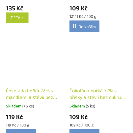
135 Kč
109 Kč
Měrná
121,11 Kč / 100 g
DETAIL
cena:
Do košíku
Čokoláda hořká 72% s
Čokoláda hořká 72% s
mandlemi a stévií bez
oříšky a stévií bez cukru
cukru 100g, Solé
100g, Solé
Skladem
(>5 ks)
Skladem
(5 ks)
119 Kč
109 Kč
Měrná
Měrná
119 Kč / 100 g
109 Kč / 100 g
cena:
cena: