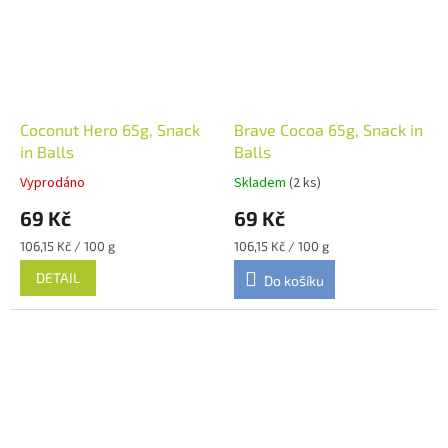
Coconut Hero 65g, Snack
Brave Cocoa 65g, Snack in
in Balls
Balls
Vyprodáno
Skladem
(2 ks)
69 Kč
69 Kč
Měrná
Měrná
106,15 Kč / 100 g
106,15 Kč / 100 g
cena:
cena:
DETAIL
Do košíku