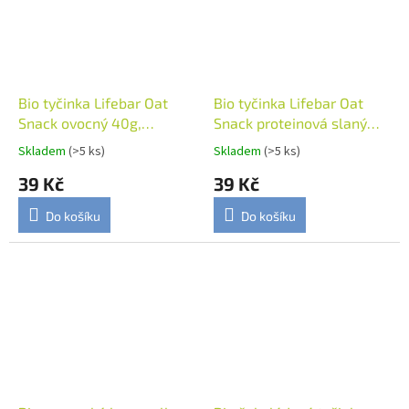
Bio tyčinka Lifebar Oat
Bio tyčinka Lifebar Oat
Snack ovocný 40g,
Snack proteinová slaný
Lifefood
karamel 40g, Lifefood
Skladem
(>5 ks)
Skladem
(>5 ks)
39 Kč
39 Kč
Do košíku
Do košíku