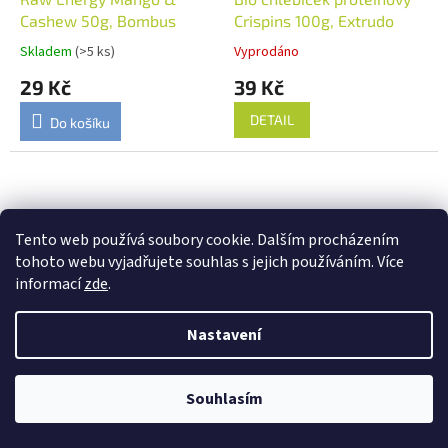
Cashew 50g, Bombus
Crispins 100g, Extrudo
Skladem
(>5 ks)
Vyprodáno
29 Kč
39 Kč
DETAIL
Do košíku
Tento web používá soubory cookie. Dalším procházením
tohoto webu vyjadřujete souhlas s jejich používáním. Více
informací
zde
.
Nastavení
Bio chlebíček dýňový s
Arašídy pražené solené s
koriandrem Crispins 100g,
oregánem 200g, Šufan
Extrudo
Vyprodáno
Skladem
(2 ks)
Souhlasím
39 Kč
99 Kč