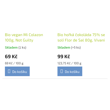
Bio vegan Mi Colazon
Bio hořká čokoláda 75% se
100g, Not Guilty
solí Flor de Sal 80g, Vivani
Skladem
(1 ks)
Skladem
(>5 ks)
69 Kč
99 Kč
Měrná
Měrná
69 Kč / 100 g
123,75 Kč / 100 g
cena:
cena:
Do košíku
Do košíku