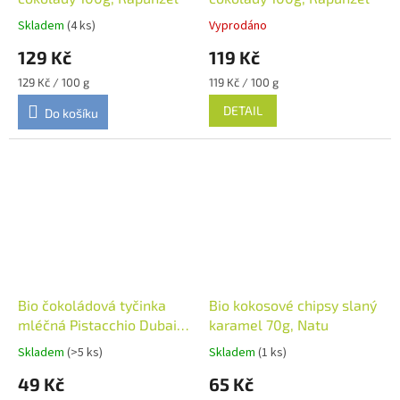
Skladem
(4 ks)
Vyprodáno
129 Kč
119 Kč
Měrná
Měrná
129 Kč / 100 g
119 Kč / 100 g
cena:
cena:
DETAIL
Do košíku
Bio čokoládová tyčinka
Bio kokosové chipsy slaný
mléčná Pistacchio Dubai
karamel 70g, Natu
style 40g, Vivani
Skladem
(>5 ks)
Skladem
(1 ks)
49 Kč
65 Kč