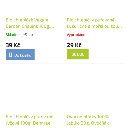
Bio chlebíček Veggie
Bio chlebíčky pufované
Garden Crispins 100g,
kukuřičné s mořskou solí
Extrudo
100g, Dennree
Skladem
(>5 ks)
Vyprodáno
39 Kč
29 Kč
DETAIL
Do košíku
Bio chlebíčky pufované
Ovocné plátky 100%
rýžové 100g, Dennree
Jablko 20g, Ovocňák