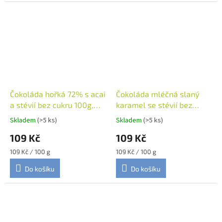
Čokoláda hořká 72% s acai
Čokoláda mléčná slaný
a stévií bez cukru 100g,
karamel se stévií bez
Solé
cukru 100g, Solé
Skladem
(>5 ks)
Skladem
(>5 ks)
109 Kč
109 Kč
Měrná
Měrná
109 Kč / 100 g
109 Kč / 100 g
cena:
cena:
Do košíku
Do košíku