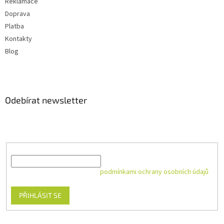
Reklamace
Doprava
Platba
Kontakty
Blog
Odebírat newsletter
Vložte svůj e-mail a my vám budeme zasílat informace o nových
produktech na našem e-shopu.
E-mail
Vložením e-mailu souhlasíte s
podmínkami ochrany osobních údajů
PŘIHLÁSIT SE