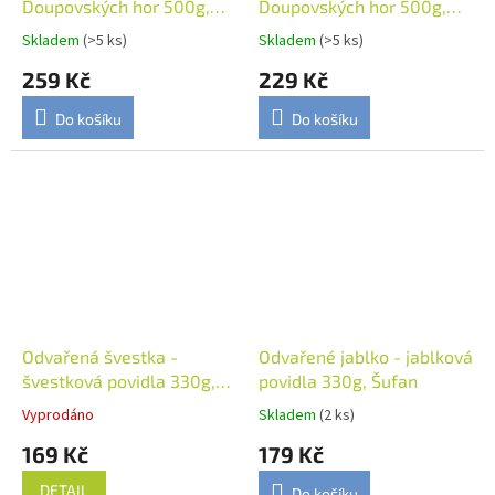
Doupovských hor 500g,
Doupovských hor 500g,
Bionebio
Bionebio
Skladem
(>5 ks)
Skladem
(>5 ks)
259 Kč
229 Kč
Do košíku
Do košíku
Odvařená švestka -
Odvařené jablko - jablková
švestková povidla 330g,
povidla 330g, Šufan
Šufan
Vyprodáno
Skladem
(2 ks)
169 Kč
179 Kč
DETAIL
Do košíku