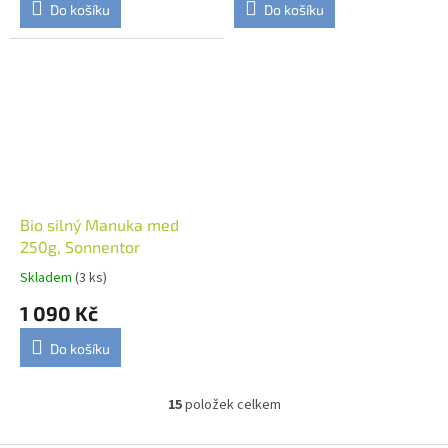
Do košíku
Do košíku
Bio silný Manuka med
250g, Sonnentor
Skladem
(3 ks)
1 090 Kč
Do košíku
15
položek celkem
O
v