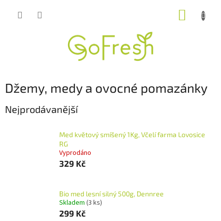
Přejít
NÁKUP
na
obsah
KOŠÍK
Džemy, medy a ovocné pomazánky
Nejprodávanější
Med květový smíšený 1Kg, Včelí farma Lovosice
RG
Vyprodáno
329 Kč
Bio med lesní silný 500g, Dennree
Skladem
(3 ks)
299 Kč