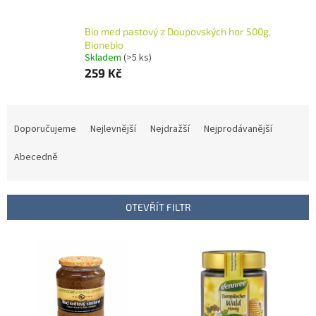
Bio med pastový z Doupovských hor 500g,
Bionebio
Skladem
(>5 ks)
259 Kč
Ř
a
Doporučujeme
Nejlevnější
Nejdražší
Nejprodávanější
z
e
Abecedně
n
í
p
OTEVŘÍT FILTR
r
o
V
d
ý
u
p
k
i
t
s
ů