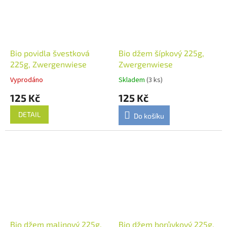
Bio povidla švestková
Bio džem šípkový 225g,
225g, Zwergenwiese
Zwergenwiese
Vyprodáno
Skladem
(3 ks)
125 Kč
125 Kč
DETAIL
Do košíku
Bio džem malinový 225g,
Bio džem borůvkový 225g,