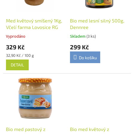
p
r
o
d
Med květový smíšený 1Kg,
Bio med lesní silný 500g,
u
Včelí farma Lovosice RG
Dennree
k
Vyprodáno
Skladem
(3 ks)
t
329 Kč
299 Kč
ů
Měrná
32,90 Kč / 100 g
Do košíku
cena:
DETAIL
Bio med pastový z
Bio med květový z