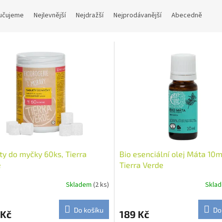
učujeme
Nejlevnější
Nejdražší
Nejprodávanější
Abecedně
ty do myčky 60ks, Tierra
Bio esenciální olej Máta 10m
e
Tierra Verde
Skladem
(2 ks)
Skla
Do košíku
Do
 Kč
189 Kč