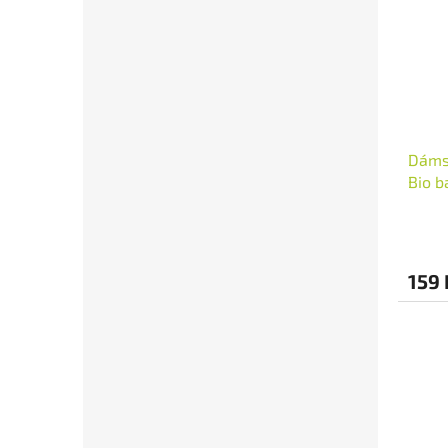
Dámsk
Bio b
159 