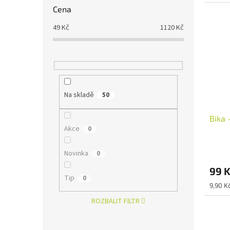
Cena
49
Kč
1120
Kč
Na skladě
50
Bika 
Akce
0
Novinka
0
99 
Tip
0
Měrná
9,90 K
cena:
ROZBALIT FILTR