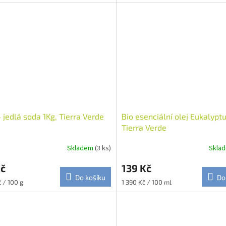
- jedlá soda 1Kg, Tierra Verde
Bio esenciální olej Eukalypt
Tierra Verde
Skladem
(3 ks)
Skla
Kč
139 Kč
Do košíku
Do
Měrná
č / 100 g
1 390 Kč / 100 ml
cena: