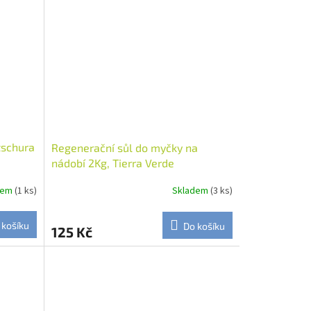
tschura
Regenerační sůl do myčky na
nádobí 2Kg, Tierra Verde
dem
(1 ks)
Skladem
(3 ks)
 košíku
Do košíku
125 Kč