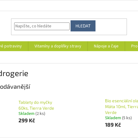
HLEDAT
vé potraviny
Vitamíny a doplňky stravy
Nápoje a čaje
Pro
drogerie
odávanější
Bio esenciální ol
Tablety do myčky
Máta 10ml, Tierr
60ks, Tierra Verde
Verde
Skladem
(2 ks)
Skladem
(5 ks)
299 Kč
189 Kč