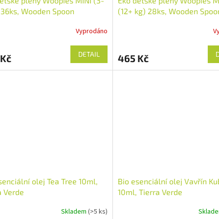
ětské pleny Woopies MINI (3-
Eko dětské pleny Woopies 
 36ks, Wooden Spoon
(12+ kg) 28ks, Wooden Spoo
Vyprodáno
V
DETAIL
 Kč
465 Kč
senciální olej Tea Tree 10ml,
Bio esenciální olej Vavřín K
a Verde
10ml, Tierra Verde
Skladem
(>5 ks)
Sklad