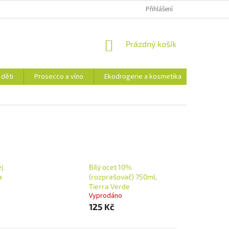
Přihlášení
NÁKUPNÍ
Prázdný košík
KOŠÍK
 děti
Prosecco a víno
Ekodrogerie a kosmetika
Moje ob
ej
Bílý ocet 10%
a
(rozprašovač) 750ml,
Tierra Verde
Vyprodáno
125 Kč