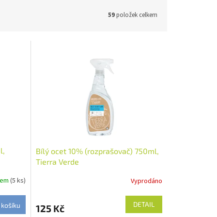
59
položek celkem
l,
Bílý ocet 10% (rozprašovač) 750ml,
Tierra Verde
dem
(5 ks)
Vyprodáno
DETAIL
 košíku
125 Kč