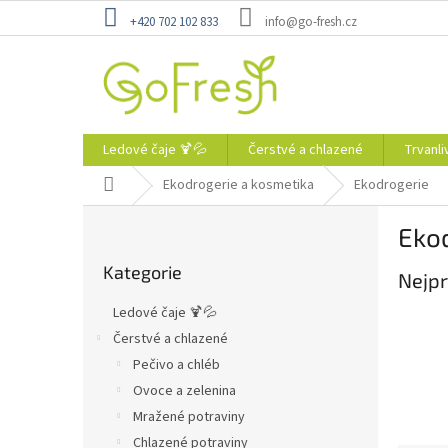
Přejít
+420 702 102 833
info@go-fresh.cz
na
obsah
Ledové čaje 🍹💦
Čerstvé a chlazené
Trvanli
Domů
Ekodrogerie a kosmetika
Ekodrogerie
P
Eko
o
Přeskočit
s
Kategorie
kategorie
Nejpr
t
r
Ledové čaje 🍹💦
a
Čerstvé a chlazené
n
Pečivo a chléb
n
í
Ovoce a zelenina
p
Mražené potraviny
a
Chlazené potraviny