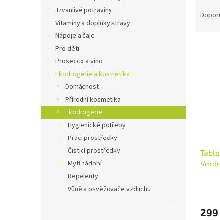
Ř
n
Trvanlivé potraviny
a
e
Dopor
Vitamíny a doplňky stravy
z
l
e
Nápoje a čaje
V
n
Pro děti
ý
í
Prosecco a víno
p
p
Ekodrogerie a kosmetika
i
r
Domácnost
s
o
p
Přírodní kosmetika
d
r
u
Ekodrogerie
o
k
Hygienické potřeby
d
t
Prací prostředky
u
ů
Čisticí prostředky
Table
k
Verd
Mytí nádobí
t
ů
Repelenty
Vůně a osvěžovače vzduchu
299