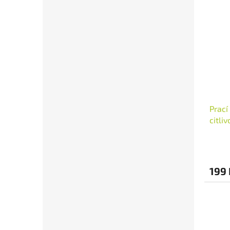
Prací
citli
199 