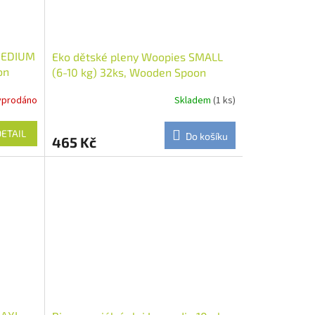
 MEDIUM
Eko dětské pleny Woopies SMALL
on
(6-10 kg) 32ks, Wooden Spoon
yprodáno
Skladem
(1 ks)
DETAIL
Do košíku
465 Kč