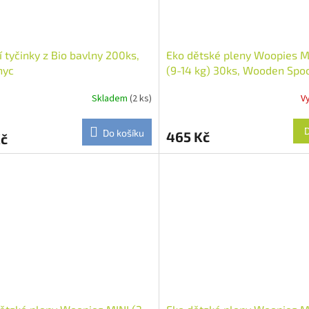
cí tyčinky z Bio bavlny 200ks,
Eko dětské pleny Woopies
nyc
(9-14 kg) 30ks, Wooden Spo
Skladem
(2 ks)
V
Do košíku
465 Kč
Kč