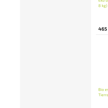
Eko d
8 kg)
465
Bio e
Tierr