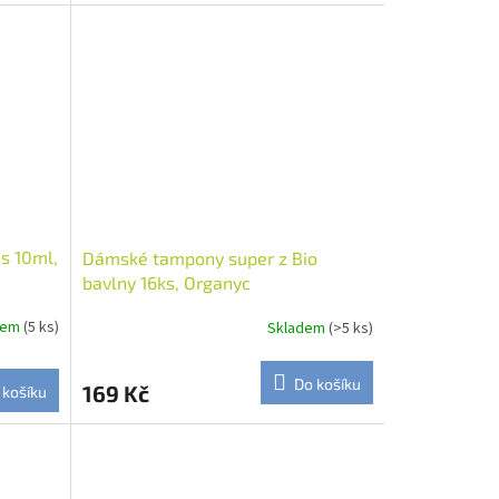
us 10ml,
Dámské tampony super z Bio
bavlny 16ks, Organyc
dem
(5 ks)
Skladem
(>5 ks)
Do košíku
169 Kč
 košíku