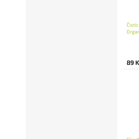
Čistí
Orga
89 