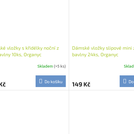
é vložky s křidélky noční z
Dámské vložky slipové mini 
avlny 10ks, Organyc
bavlny 24ks, Organyc
Skladem
(>5 ks)
Skla
Do košíku
Do
Kč
149 Kč