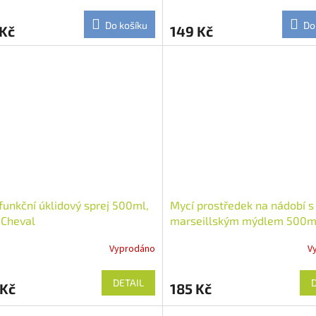
Do košíku
Do
 Kč
149 Kč
funkční úklidový sprej 500ml,
Mycí prostředek na nádobí s
 Cheval
marseillským mýdlem 500ml
Cheval
Vyprodáno
V
DETAIL
 Kč
185 Kč