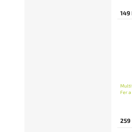
149
Multi
Fer a
259