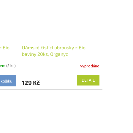
z Bio
Dámské čistící ubrousky z Bio
bavlny 20ks, Organyc
dem
(3 ks)
Vyprodáno
DETAIL
 košíku
129 Kč