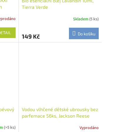
MAXI
Bio esenciální olej Lavandin 10ml,
n
Tierra Verde
yprodáno
Skladem
(5 ks)
DETAIL
Do košíku
149 Kč
ubévový
Vodou vlhčené dětské ubrousky bez
parfemace 56ks, Jackson Reese
em
(>5 ks)
Vyprodáno