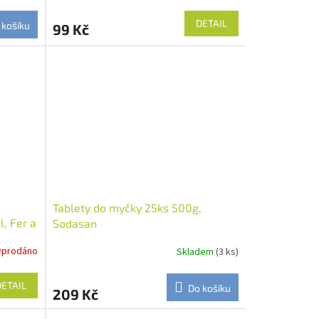
DETAIL
 košíku
99 Kč
Tablety do myčky 25ks 500g,
, Fer a
Sodasan
yprodáno
Skladem
(3 ks)
DETAIL
Do košíku
209 Kč