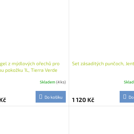
 gel z mýdlových ořechů pro
Set zásaditých punčoch, Jen
vou pokožku 1L, Tierra Verde
Skladem
(4 ks)
Skla
Do košíku
Do
Kč
1 120 Kč