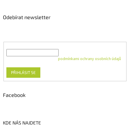
Odebírat newsletter
Vložte svůj e-mail a my vám budeme zasílat informace o nových
produktech na našem e-shopu.
E-mail
Vložením e-mailu souhlasíte s
podmínkami ochrany osobních údajů
PŘIHLÁSIT SE
Facebook
KDE NÁS NAJDETE