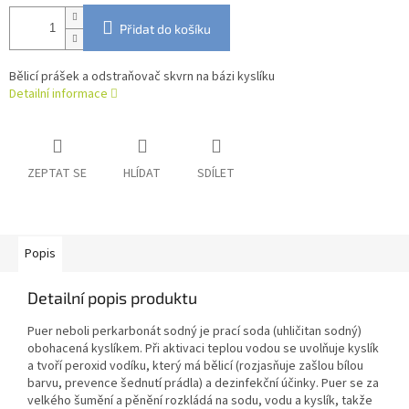
Přidat do košíku
Bělicí prášek a odstraňovač skvrn na bázi kyslíku
Detailní informace
ZEPTAT SE
HLÍDAT
SDÍLET
Popis
Detailní popis produktu
Puer neboli perkarbonát sodný je prací soda (uhličitan sodný)
obohacená kyslíkem. Při aktivaci teplou vodou se uvolňuje kyslík
a tvoří peroxid vodíku, který má bělicí (rozjasňuje zašlou bílou
barvu, prevence šednutí prádla) a dezinfekční účinky. Puer se za
velkého šumění a pěnění rozkládá na sodu, vodu a kyslík, takže