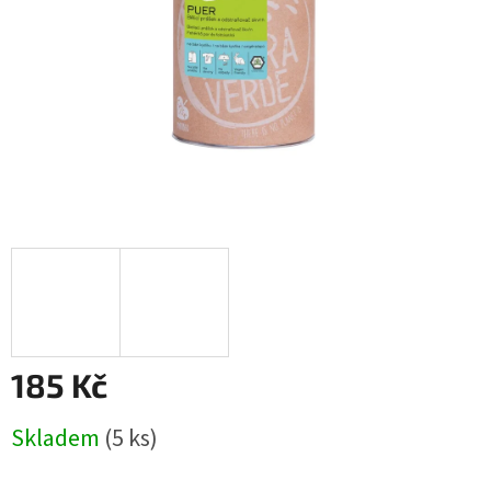
185 Kč
Měrná
Skladem
(5 ks)
cena: