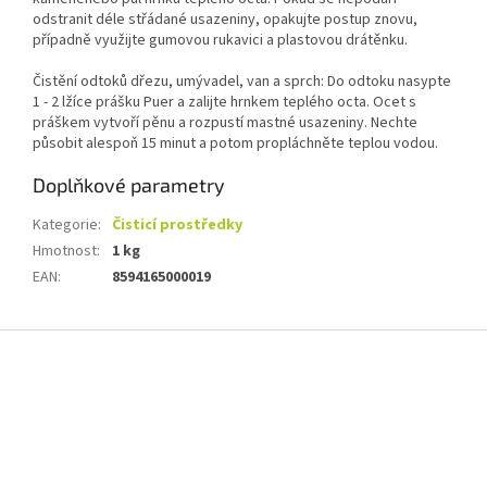
odstranit déle střádané usazeniny, opakujte postup znovu,
případně využijte gumovou rukavici a plastovou drátěnku.
Čistění odtoků dřezu, umývadel, van a sprch: Do odtoku nasypte
1 - 2 lžíce prášku Puer a zalijte hrnkem teplého octa. Ocet s
práškem vytvoří pěnu a rozpustí mastné usazeniny. Nechte
působit alespoň 15 minut a potom propláchněte teplou vodou.
Doplňkové parametry
Kategorie
:
Čisticí prostředky
Hmotnost
:
1 kg
EAN
:
8594165000019
Z
á
p
a
t
í