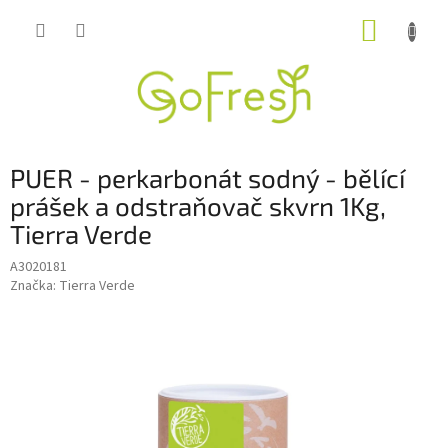
Přejít
NÁKUP
na
obsah
KOŠÍK
PUER - perkarbonát sodný - bělící
prášek a odstraňovač skvrn 1Kg,
Tierra Verde
A3020181
Značka:
Tierra Verde