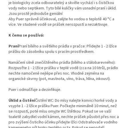
je biologicky zcela odbouratelný a skvěle vychází i s čističkou
vody nebo septikem. Tyto bílé kuličky vám usnadní praní i úklid.
Jsou prostě jednoduše geniální
Aby Puer správně účinkoval, zalijte ho vodou o teplotě 40 °C a
více. Ve studené vodě se prášek nerozpustí a nezaktivuje.
K čemu se používá:
Praní
Praní bílého a světlého prádla v pračce: Přidejte 1 - 2 lžíce
prášku do zásobníku spolu s pracím prostředkem.
Namáčení silně znečištěného prádla (bílého a stálobarevného):
Rozpusťte 1 - 2 lžíce prášku v teplé vodě (cca na 10 litrů), prádlo
nechte namočené nejlépe přes noc. Vhodné zejména na
organické skvrny (pot, mastnota, víno, tráva, hlína, inkoust).
Puer i odmašťuje a dezinfikuje.
Úklid a čistění
Čistění WC: Do mísy nalejte konvici horké vody a
vsypte 1 - 2 lžíce prášku Puer. Počkejte minimálně 10 minut, než
se rozpustí, poté mísu omyjte WC štětkou. Pokud se ve vaší
toaletě zabydlel vodní kámen, nechte prášek působit přes noc a
pro zvýšení čisticího účinku přidejte lžíci Odstraňovače vodního
kamenenebo půl hrnku teplého octa. Pokud se nepodaří