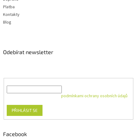
Platba
Kontakty
Blog
Odebírat newsletter
Vložte svůj e-mail a my vám budeme zasílat informace o nových
produktech na našem e-shopu.
E-mail
Vložením e-mailu souhlasíte s
podmínkami ochrany osobních údajů
PŘIHLÁSIT SE
Facebook