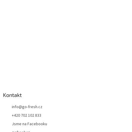
p
a
t
í
Kontakt
info
@
go-fresh.cz
+420 702 102 833
Jsme na Facebooku