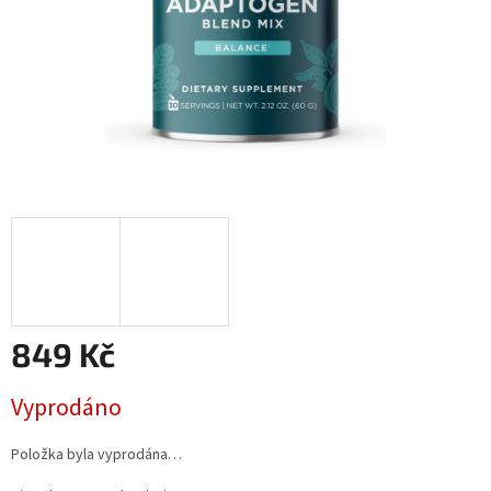
849 Kč
Měrná
Vyprodáno
cena:
Položka byla vyprodána…