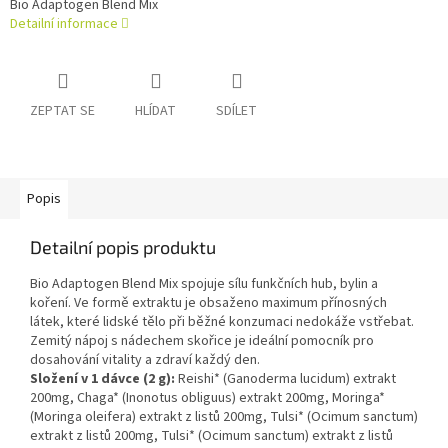
Bio Adaptogen Blend Mix
Detailní informace
ZEPTAT SE
HLÍDAT
SDÍLET
Popis
Detailní popis produktu
Bio Adaptogen Blend Mix spojuje sílu funkčních hub, bylin a
koření. Ve formě extraktu je obsaženo maximum přínosných
látek, které lidské tělo při běžné konzumaci nedokáže vstřebat.
Zemitý nápoj s nádechem skořice je ideální pomocník pro
dosahování vitality a zdraví každý den.
Složení v 1 dávce (2 g):
Reishi* (Ganoderma lucidum) extrakt
200mg, Chaga* (Inonotus obliguus) extrakt 200mg, Moringa*
(Moringa oleifera) extrakt z listů 200mg, Tulsi* (Ocimum sanctum)
extrakt z listů 200mg, Tulsi* (Ocimum sanctum) extrakt z listů