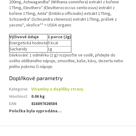
200mg, Ashwagandha* (Withania somnifera) extrakt z kořene
175mg, Eleuthero* (Eleutherococcus senticosus) extrakt z
kořene 175mg, Amla* (Emblica officinalis) extrakt 175mg,
Schizandra* (Schisandra chinensis) extrakt 175mg, prášek z
yaconu*, skořice** = USDA organic
Výživové údaje
1 porce (2g)
Energetická hodnota
5 kcal
Sacharidy
1g
Dávkování: 1 odměrku (2 g) rozpusťte ve vodě, přidejte do
svého oblíbeného nápoje, smoothie, kaše, kávy, dezertu nebo
jiného pokrmu či nápoje.
Doplňkové parametry
Kategorie
:
Vitamíny a doplňky stravy
Hmotnost
:
0.06 kg
EAN
:
816897020584
Položka byla vyprodána…
Z
á