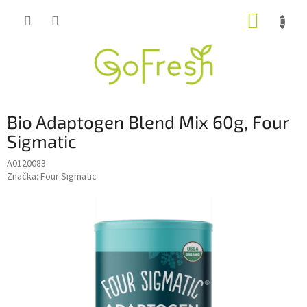
Přejít
NÁKUP
na
obsah
KOŠÍK
Bio Adaptogen Blend Mix 60g, Four
Sigmatic
A0120083
Značka:
Four Sigmatic