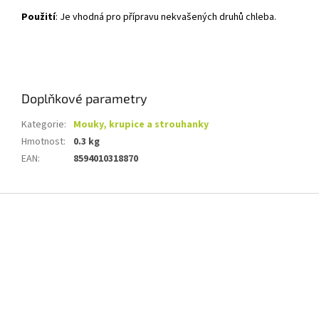
Použití
: Je vhodná pro přípravu nekvašených druhů chleba.
Doplňkové parametry
Kategorie
:
Mouky, krupice a strouhanky
Hmotnost
:
0.3 kg
EAN
:
8594010318870
Z
á
p
a
t
í