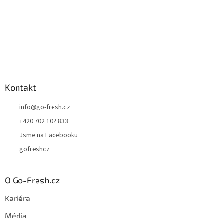
Kontakt
info
@
go-fresh.cz
+420 702 102 833
Jsme na Facebooku
gofreshcz
O Go-Fresh.cz
Kariéra
Média