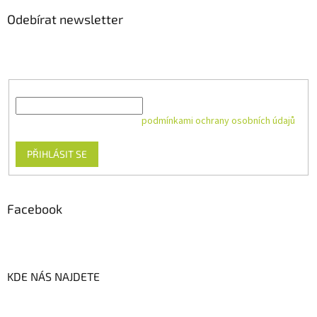
Odebírat newsletter
Vložte svůj e-mail a my vám budeme zasílat informace o nových
produktech na našem e-shopu.
E-mail
Vložením e-mailu souhlasíte s
podmínkami ochrany osobních údajů
PŘIHLÁSIT SE
Facebook
KDE NÁS NAJDETE