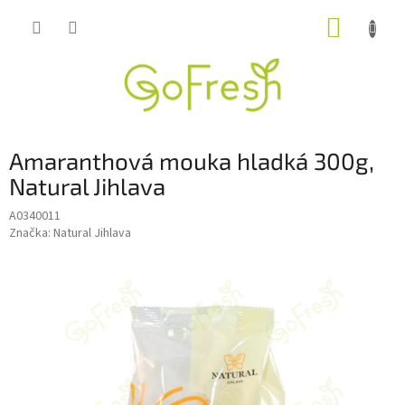
Přejít
NÁKUP
na
obsah
KOŠÍK
Amaranthová mouka hladká 300g,
Natural Jihlava
A0340011
Značka:
Natural Jihlava