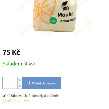
75 Kč
Měrná
Skladem
(4 ks)
cena:
Přidat do košíku
Mírně štiplavá chuť - ideální jako příměs.
Detailní informace