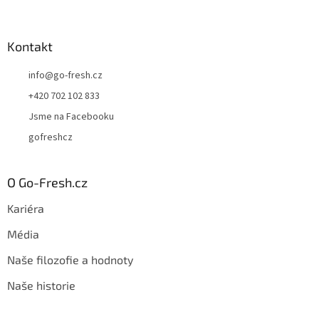
Kontakt
info
@
go-fresh.cz
+420 702 102 833
Jsme na Facebooku
gofreshcz
O Go-Fresh.cz
Kariéra
Média
Naše filozofie a hodnoty
Naše historie