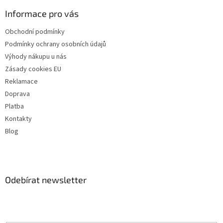
Informace pro vás
Obchodní podmínky
Podmínky ochrany osobních údajů
Výhody nákupu u nás
Zásady cookies EU
Reklamace
Doprava
Platba
Kontakty
Blog
Odebírat newsletter
Vložte svůj e-mail a my vám budeme zasílat informace o nových
produktech na našem e-shopu.