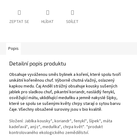
ZEPTAT SE
HLÍDAT
SDÍLET
Popis
Detailní popis produktu
Obsahuje vyváženou směs bylinek a koření, které spolu tvoří
unikátní kořeněnou chuť. Výborně chutná vlažný, oslazený
kapkou medu. Čaj Anděl strážný obsahuje kousky sušených
jablek pro sladkou chuť, pikantní koriandr, nasládlý fenykl,
osvěžující mátu, uklidňující meduňku a jemně nakyslé šípky,
které se spolu se sušenými květy chrpy starají o sytou barvu
čaje. Všechny obsažené suroviny jsou v bio kvalitě.
Složení: J
ablka kousky*, koriandr*, fenykl*, šípek*, máta
kadeřavá*, anýz*, meduňka*, chrpa květ*. *produkt
kontrolovaného ekologického zemědělství.