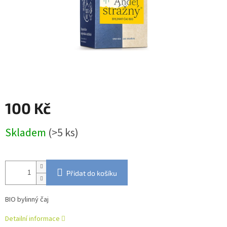
100 Kč
Měrná
Skladem
(>5 ks)
cena:
Přidat do košíku
BIO bylinný čaj
Detailní informace