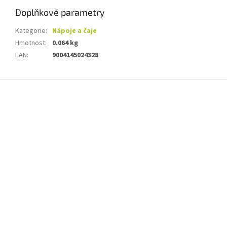
Doplňkové parametry
Kategorie
:
Nápoje a čaje
Hmotnost
:
0.064 kg
EAN
:
9004145024328
Z
á
p
a
t
í