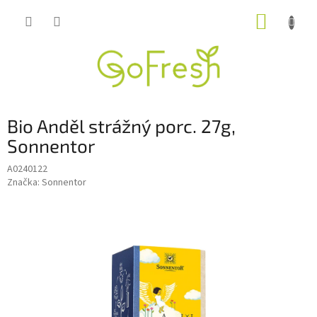
Přejít
NÁKUP
na
obsah
KOŠÍK
Bio Anděl strážný porc. 27g,
Sonnentor
A0240122
Značka:
Sonnentor