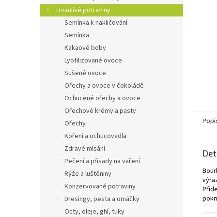
n
Trvanlivé potraviny
e
Semínka k nakličování
l
Semínka
Kakaové boby
Lyofilizované ovoce
Sušené ovoce
Ořechy a ovoce v čokoládě
Ochucené ořechy a ovoce
Ořechové krémy a pasty
Popi
Ořechy
Koření a ochucovadla
Zdravé mlsání
Det
Pečení a přísady na vaření
Bour
Rýže a luštěniny
výra
Konzervované potraviny
Přid
pokr
Dresingy, pesta a omáčky
Octy, oleje, ghí, tuky