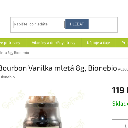
HLEDAT
vé potraviny
Vitamíny a doplňky stravy
Nápoje a čaje
Pro
letá 8g, Bionebio
Bourbon Vanilka mletá 8g, Bionebio
A016
Bionebio
119 
Měrná
Skla
cena: