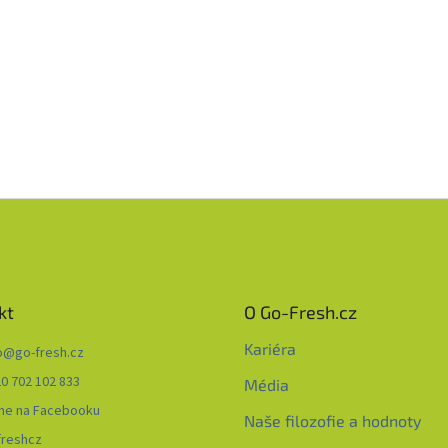
kt
O Go-Fresh.cz
Kariéra
o
@
go-fresh.cz
0 702 102 833
Média
me na Facebooku
Naše filozofie a hodnoty
freshcz