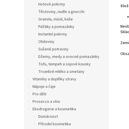
Hotové pokrmy
Slož
Těstoviny, nudle a gnocchi
Granola, müsli, kaše
Neob
Paštiky a pomazánky
Skla
Instantní pokrmy
Obiloviny
Země
Sušené potraviny
Obsa
Džemy, medy a ovocné pomazánky
Tofu, tempeh a sojové kousky
Trvanlivé mléko a smetany
Vitamíny a doplňky stravy
Nápoje a čaje
Pro děti
Prosecco a víno
Ekodrogerie a kosmetika
Domácnost
Přírodní kosmetika