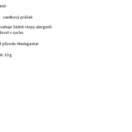
ení:
vanilkový prášek
sahuje žádné stopy alergenů.
dovat v suchu.
 původu: Madagaskar
h: 10 g.