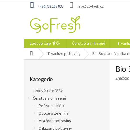
Přejít
+420 702 102 833
info@go-fresh.cz
na
obsah
Ledové čaje 🍹💦
Čerstvé a chlazené
Trvanli
Domů
Trvanlivé potraviny
Bio Bourbon Vanilka m
P
Bio 
o
Přeskočit
s
Značka:
Kategorie
kategorie
t
r
Ledové čaje 🍹💦
a
Čerstvé a chlazené
n
Pečivo a chléb
n
í
Ovoce a zelenina
p
Mražené potraviny
a
Chlazené potraviny