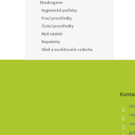
Ekodrogerie
Hygienické potřeby
Prací prostředky
Čisticí prostředky
Mytí nádobí
Repelenty
Vůně a osvěžovače vzduchu
Z
á
p
a
t
Konta
í
inf
+42
Js
go