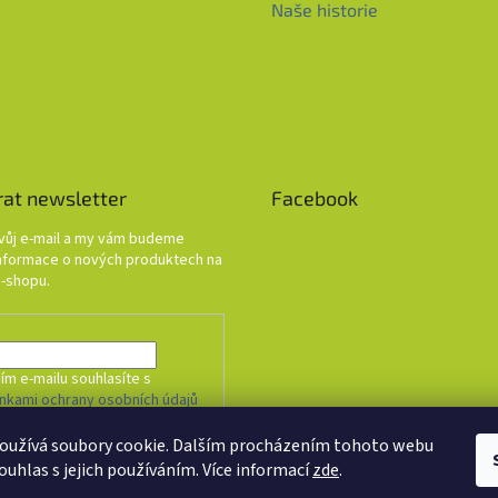
Naše historie
rat newsletter
Facebook
svůj e-mail a my vám budeme
informace o nových produktech na
-shopu.
ím e-mailu souhlasíte s
nkami ochrany osobních údajů
oužívá soubory cookie. Dalším procházením tohoto webu
HLÁSIT SE
ouhlas s jejich používáním. Více informací
zde
.