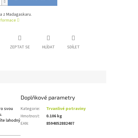
ka z Madagaskaru.
informace
ZEPTAT SE
HLÍDAT
SDÍLET
Doplňkové parametry
ro svou
Kategorie
:
Trvanlivé potraviny
u.
Hmotnost
:
0.106 kg
íte lahodný
EAN
:
8594052882407