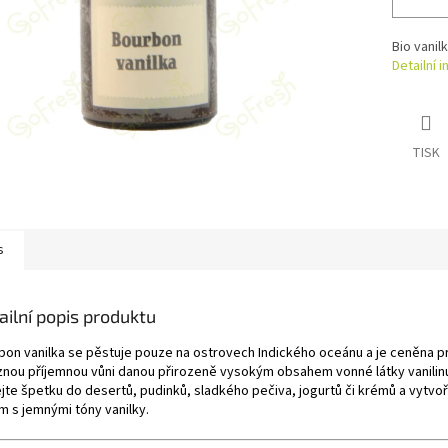
Bio vanil
Detailní 
TISK
s
ailní popis produktu
bon vanilka se pěstuje pouze na ostrovech Indického oceánu a je ceněna p
znou příjemnou vůni danou přirozeně vysokým obsahem vonné látky vanilin
ejte špetku do desertů, pudinků, sladkého pečiva, jogurtů či krémů a vytvoř
m s jemnými tóny vanilky.