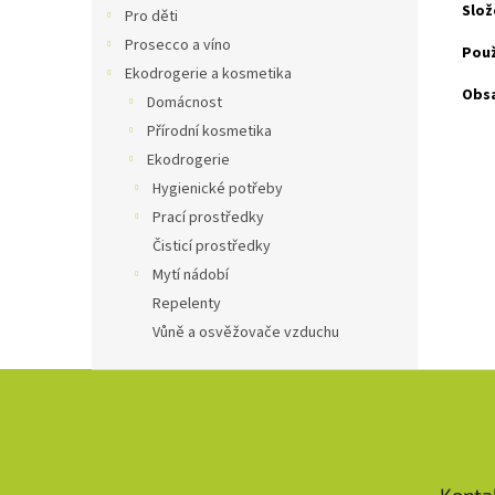
Slož
Pro děti
Prosecco a víno
Použ
Ekodrogerie a kosmetika
Obs
Domácnost
Přírodní kosmetika
Ekodrogerie
Hygienické potřeby
Prací prostředky
Čisticí prostředky
Mytí nádobí
Repelenty
Vůně a osvěžovače vzduchu
Z
á
p
a
t