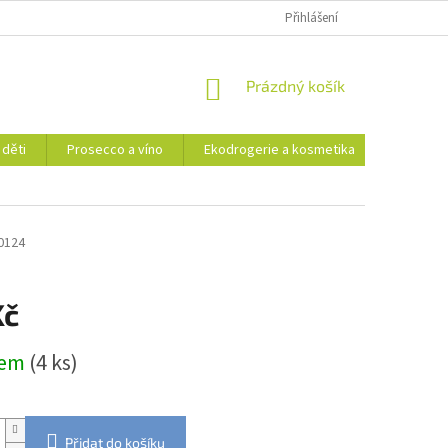
Přihlášení
NÁKUPNÍ
Prázdný košík
KOŠÍK
 děti
Prosecco a víno
Ekodrogerie a kosmetika
Moje ob
0124
Kč
dem
(4 ks)
Přidat do košíku