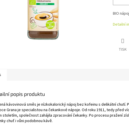
BIO nápo
Detailní 
TISK
s
ailní popis produktu
ená kávovinová směs je nízkokalorický nápoj bez kofeinu s delikátní chutí. 
bce Grana je specialistou na čekankové nápoje. Od roku 1911, tedy před ví
m stoletím, společnost zahájila zpracování čekanky. Po procesu pražení zís
nky chuť i vůni podobnou kávě.