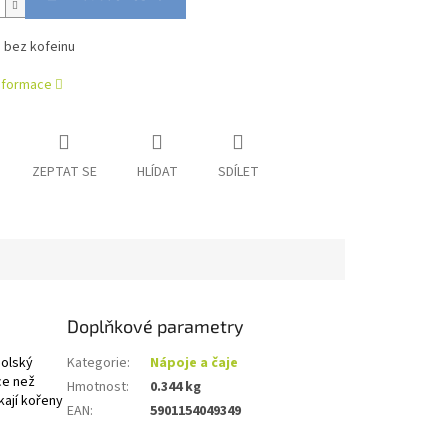
j bez kofeinu
informace
ZEPTAT SE
HLÍDAT
SDÍLET
Doplňkové parametry
Polský
Kategorie
:
Nápoje a čaje
ce než
Hmotnost
:
0.344 kg
kají kořeny
EAN
:
5901154049349