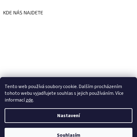
KDE NÁS NAJDETE
Tento web používá soubory cookie. Dalším procházením
tohoto webu vyjadřujete souhlas s jejich používáním. Více
informací
zde
.
Vytvořil Shoptet
Nastavení
Copyright 2026
GoFresh | Zdravé a čerstvé BIO potraviny
.
Souhlasím
Všechna práva vyhrazena.
Upravit nastavení cookies