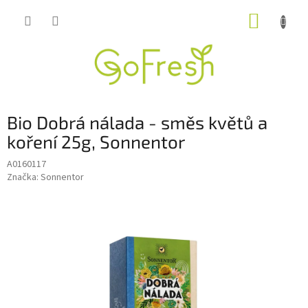
Přejít
NÁKUP
na
obsah
KOŠÍK
Bio Dobrá nálada - směs květů a
koření 25g, Sonnentor
A0160117
Značka:
Sonnentor