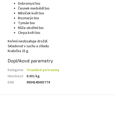
Dobromysl bio
Česnek medvědí bio
Měsíček květ bio
Rozmarýn bio
Tymián bio
Růže okvětní bio
Chrpa květ bio
Koření neobsahuje droždí.
Skladovat v suchu a chladu.
Krabička 25 g.
Doplňkové parametry
Kategorie
:
Trvanlivé potraviny
Hmotnost
:
0.031 kg
EAN
:
9004145003774
Z
á
p
a