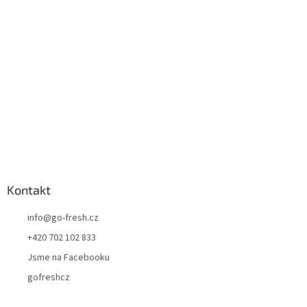
t
í
Kontakt
info
@
go-fresh.cz
+420 702 102 833
Jsme na Facebooku
gofreshcz