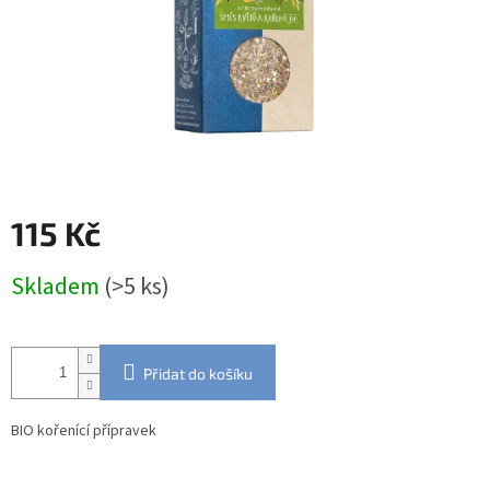
115 Kč
Měrná
Skladem
(>5 ks)
cena:
Přidat do košíku
BIO kořenící přípravek