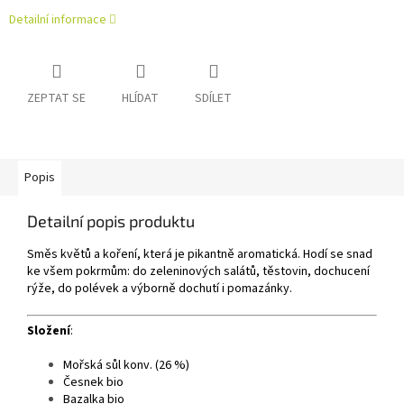
Detailní informace
ZEPTAT SE
HLÍDAT
SDÍLET
Popis
Detailní popis produktu
Směs květů a koření, která je pikantně aromatická. Hodí se snad
ke všem pokrmům: do zeleninových salátů, těstovin, dochucení
rýže, do polévek a výborně dochutí i pomazánky.
Složení
:
Mořská sůl konv. (26 %)
Česnek bio
Bazalka bio