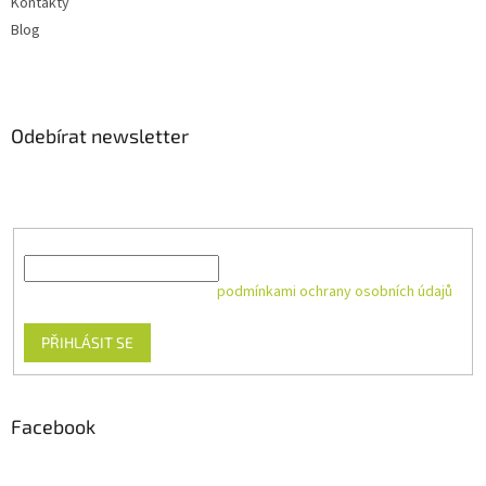
Kontakty
Blog
Odebírat newsletter
Vložte svůj e-mail a my vám budeme zasílat informace o nových
produktech na našem e-shopu.
E-mail
Vložením e-mailu souhlasíte s
podmínkami ochrany osobních údajů
PŘIHLÁSIT SE
Facebook