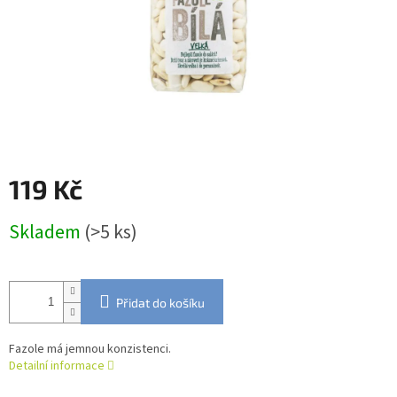
119 Kč
Měrná
Skladem
(>5 ks)
cena:
Přidat do košíku
Fazole má jemnou konzistenci.
Detailní informace