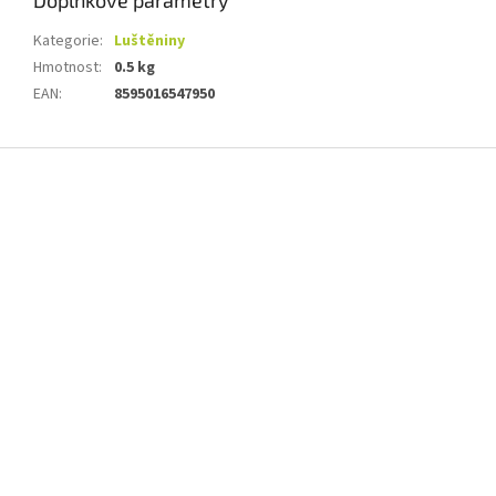
Doplňkové parametry
Kategorie
:
Luštěniny
Hmotnost
:
0.5 kg
EAN
:
8595016547950
Z
á
p
a
t
í