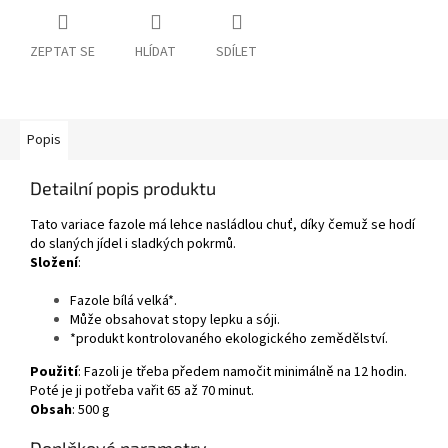
ZEPTAT SE
HLÍDAT
SDÍLET
Popis
Detailní popis produktu
Tato variace fazole má lehce nasládlou chuť, díky čemuž se hodí
do slaných jídel i sladkých pokrmů.
Složení
:
Fazole bílá velká*.
Může obsahovat stopy lepku a sóji.
*produkt kontrolovaného ekologického zemědělství.
Použití
: Fazoli je třeba předem namočit minimálně na 12 hodin.
Poté je ji potřeba vařit 65 až 70 minut.
Obsah
: 500 g