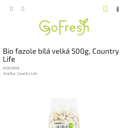
Přejít
NÁKUP
na
obsah
KOŠÍK
Bio fazole bílá velká 500g, Country
Life
A0310094
Značka:
Country Life