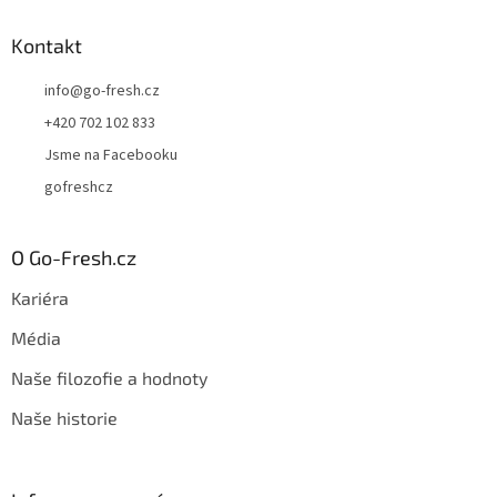
Kontakt
info
@
go-fresh.cz
+420 702 102 833
Jsme na Facebooku
gofreshcz
O Go-Fresh.cz
Kariéra
Média
Naše filozofie a hodnoty
Naše historie