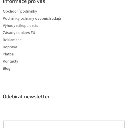
Informace pro vás
Obchodní podmínky
Podmínky ochrany osobních údajů
Výhody nákupu u nás
Zásady cookies EU
Reklamace
Doprava
Platba
Kontakty
Blog
Odebírat newsletter
Vložte svůj e-mail a my vám budeme zasílat informace o nových
produktech na našem e-shopu.
E-mail