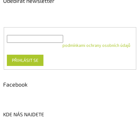
Odebírat newsletter
Vložte svůj e-mail a my vám budeme zasílat informace o nových
produktech na našem e-shopu.
E-mail
Vložením e-mailu souhlasíte s
podmínkami ochrany osobních údajů
PŘIHLÁSIT SE
Facebook
KDE NÁS NAJDETE