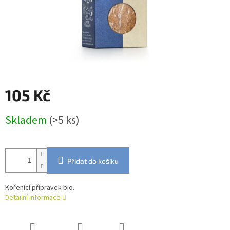
105 Kč
Měrná
Skladem
(>5 ks)
cena:
Přidat do košíku
Kořenící přípravek bio.
Detailní informace