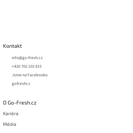
Kontakt
info
@
go-fresh.cz
+420 702 102 833
Jsme na Facebooku
gofreshcz
O Go-Fresh.cz
Kariéra
Média