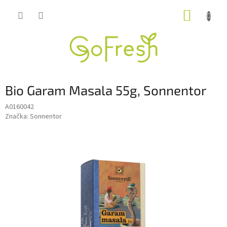
Přejít
NÁKUP
na
obsah
KOŠÍK
Bio Garam Masala 55g, Sonnentor
A0160042
Značka:
Sonnentor