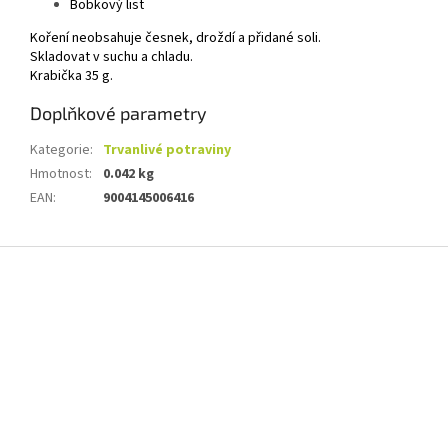
Bobkový list
Koření neobsahuje česnek, droždí a přidané soli.
Skladovat v suchu a chladu.
Krabička 35 g.
Doplňkové parametry
Kategorie
:
Trvanlivé potraviny
Hmotnost
:
0.042 kg
EAN
:
9004145006416
Z
á
p
a
t
í