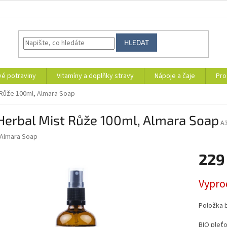
HLEDAT
vé potraviny
Vitamíny a doplňky stravy
Nápoje a čaje
Pro
 Růže 100ml, Almara Soap
Herbal Mist Růže 100ml, Almara Soap
A
Almara Soap
229
Měrná
Vypro
cena:
Položka 
BIO pleť