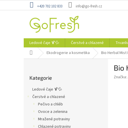
Přejít
+420 702 102 833
info@go-fresh.cz
na
obsah
Ledové čaje 🍹💦
Čerstvé a chlazené
Trvanli
Domů
Ekodrogerie a kosmetika
Bio Herbal Mist
P
Bio 
o
Přeskočit
s
Značka:
Kategorie
kategorie
t
r
Ledové čaje 🍹💦
a
Čerstvé a chlazené
n
Pečivo a chléb
n
í
Ovoce a zelenina
p
Mražené potraviny
a
Chlazené potraviny