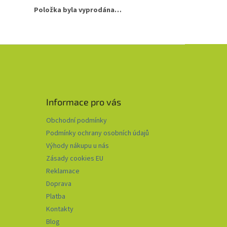
Položka byla vyprodána…
Informace pro vás
Obchodní podmínky
Podmínky ochrany osobních údajů
Výhody nákupu u nás
Zásady cookies EU
Reklamace
Doprava
Platba
Kontakty
Blog