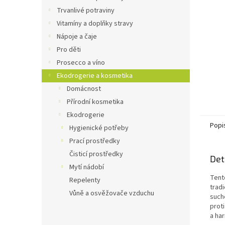
n
Trvanlivé potraviny
e
Vitamíny a doplňky stravy
l
Nápoje a čaje
Pro děti
Prosecco a víno
Ekodrogerie a kosmetika
Domácnost
Přírodní kosmetika
Ekodrogerie
Popi
Hygienické potřeby
Prací prostředky
Čisticí prostředky
Det
Mytí nádobí
Tent
Repelenty
trad
Vůně a osvěžovače vzduchu
such
prot
a ha