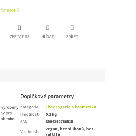
informace
ZEPTAT SE
HLÍDAT
SDÍLET
Doplňkové parametry
Kategorie
:
Ekodrogerie a kosmetika
je vyrobený
ený pro
Hmotnost
:
0.2 kg
ůsobením
EAN
:
8594190766515
vegan, bez silikonů, bez
Vlastnosti
:
sulfátů