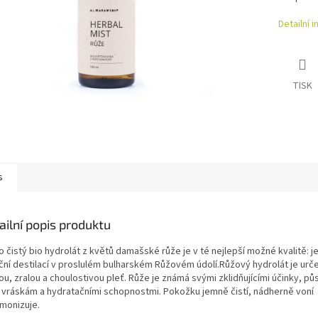
Detailní 
TISK
s
ailní popis produktu
o čistý bio hydrolát z květů damašské růže je
v té nejlepší možné kvalitě: 
iční destilací v proslulém bulharském Růžovém údolí.
Růžový hydrolát je urč
ou, zralou a choulostivou pleť. Růže je známá svými zklidňujícími účinky, p
i vráskám a hydratačními schopnostmi. Pokožku jemně čistí, nádherně voní
rmonizuje.