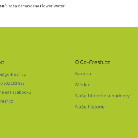
ení:
Rosa damascena Flower Water
kt
O Go-Fresh.cz
Kariéra
o
@
go-fresh.cz
0 702 102 833
Média
me na Facebooku
Naše filozofie a hodnoty
freshcz
Naše historie