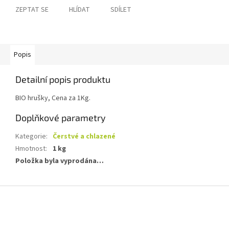
ZEPTAT SE
HLÍDAT
SDÍLET
Popis
Detailní popis produktu
BIO hrušky, Cena za 1Kg.
Doplňkové parametry
Kategorie
:
Čerstvé a chlazené
Hmotnost
:
1 kg
Položka byla vyprodána…
Z
á
p
a