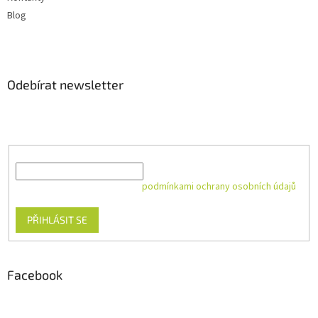
Blog
Odebírat newsletter
Vložte svůj e-mail a my vám budeme zasílat informace o nových
produktech na našem e-shopu.
E-mail
Vložením e-mailu souhlasíte s
podmínkami ochrany osobních údajů
PŘIHLÁSIT SE
Facebook