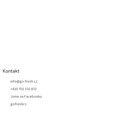
t
í
Kontakt
info
@
go-fresh.cz
+420 702 102 833
Jsme na Facebooku
gofreshcz