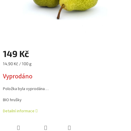
149 Kč
Měrná
14,90 Kč / 100 g
cena:
Vyprodáno
Položka byla vyprodána…
BIO hrušky
Detailní informace