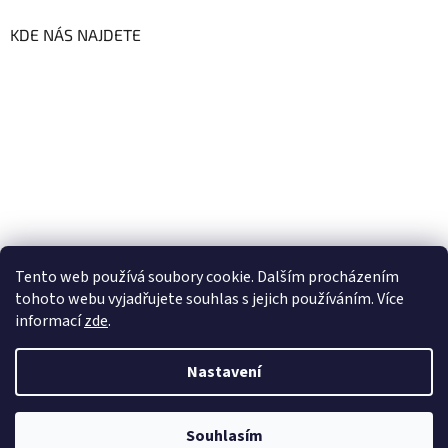
KDE NÁS NAJDETE
Tento web používá soubory cookie. Dalším procházením
tohoto webu vyjadřujete souhlas s jejich používáním. Více
informací
zde
.
Vytvořil Shoptet
Nastavení
Copyright 2026
GoFresh | Zdravé a čerstvé BIO potraviny
.
Souhlasím
Všechna práva vyhrazena.
Upravit nastavení cookies