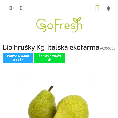
Přejít
NÁKUP
na
obsah
KOŠÍK
Bio hrušky Kg, italská ekofarma
A0360095
Pouze osobní
Čerstvé zboží
odběr
🌿