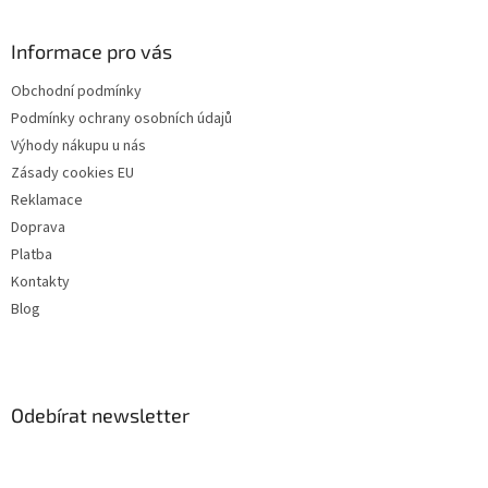
Informace pro vás
Obchodní podmínky
Podmínky ochrany osobních údajů
Výhody nákupu u nás
Zásady cookies EU
Reklamace
Doprava
Platba
Kontakty
Blog
Odebírat newsletter
Vložte svůj e-mail a my vám budeme zasílat informace o nových
produktech na našem e-shopu.