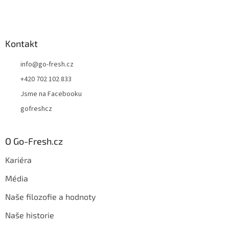
Kontakt
info
@
go-fresh.cz
+420 702 102 833
Jsme na Facebooku
gofreshcz
O Go-Fresh.cz
Kariéra
Média
Naše filozofie a hodnoty
Naše historie