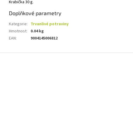
Krabička 30 g.
Doplňkové parametry
Kategorie
:
Trvanlivé potraviny
Hmotnost
:
0.04 kg
EAN
:
9004145006812
Z
á
p
a
t
í