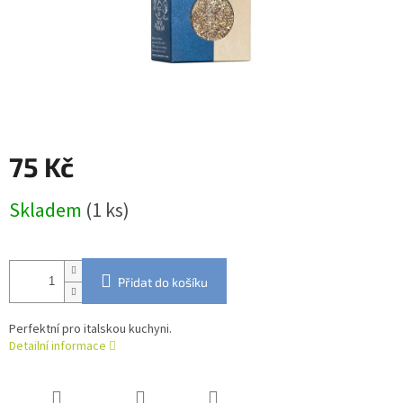
75 Kč
Měrná
Skladem
(1 ks)
cena:
Přidat do košíku
Perfektní pro italskou kuchyni.
Detailní informace