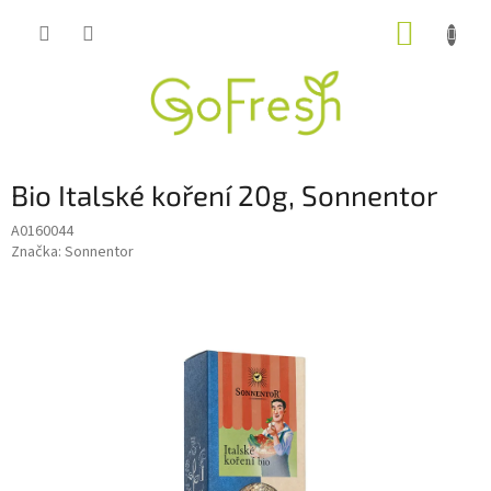
Přejít
NÁKUP
na
obsah
KOŠÍK
Bio Italské koření 20g, Sonnentor
A0160044
Značka:
Sonnentor