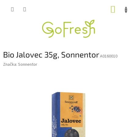
Přejít
NÁKUP
na
obsah
KOŠÍK
Bio Jalovec 35g, Sonnentor
A0160010
Značka:
Sonnentor