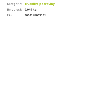
Kategorie
:
Trvanlivé potraviny
Hmotnost
:
0.044 kg
EAN
:
9004145003361
Z
á
p
a
t
í