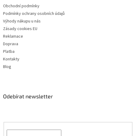
Obchodní podmínky
Podmínky ochrany osobních údajů
Výhody nákupu u nás
Zásady cookies EU
Reklamace
Doprava
Platba
Kontakty
Blog
Odebírat newsletter
Vložte svůj e-mail a my vám budeme zasílat informace o nových
produktech na našem e-shopu.
E-mail