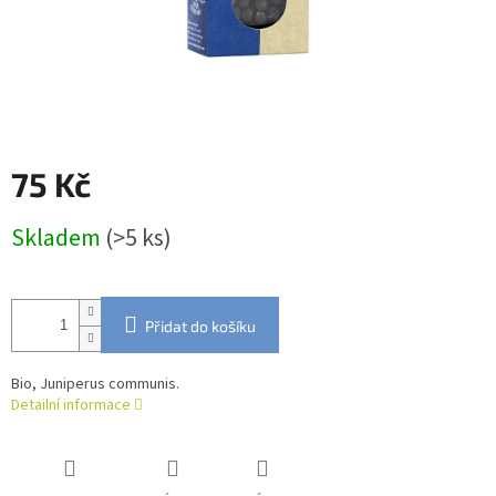
75 Kč
Měrná
Skladem
(>5 ks)
cena:
Přidat do košíku
Bio, Juniperus communis.
Detailní informace