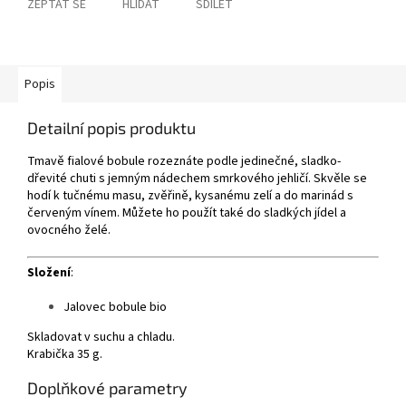
ZEPTAT SE
HLÍDAT
SDÍLET
Popis
Detailní popis produktu
Tmavě fialové bobule rozeznáte podle jedinečné, sladko-
dřevité chuti s jemným nádechem smrkového jehličí. Skvěle se
hodí k tučnému masu, zvěřině, kysanému zelí a do marinád s
červeným vínem. Můžete ho použít také do sladkých jídel a
ovocného želé.
Složení
:
Jalovec bobule bio
Skladovat v suchu a chladu.
Krabička 35 g.
Doplňkové parametry