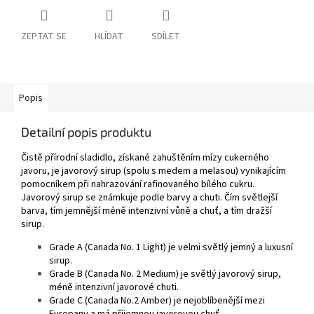
ZEPTAT SE
HLÍDAT
SDÍLET
Popis
Detailní popis produktu
Čistě přírodní sladidlo, získané zahuštěním mízy cukerného
javoru, je javorový sirup (spolu s medem a melasou) vynikajícím
pomocníkem při nahrazování rafinovaného bílého cukru.
Javorový sirup se známkuje podle barvy a chuti. Čím světlejší
barva, tím jemnější méně intenzivní vůně a chuť, a tím dražší
sirup.
Grade A (Canada No. 1 Light) je velmi světlý jemný a luxusní
sirup.
Grade B (Canada No. 2 Medium) je světlý javorový sirup,
méně intenzivní javorové chuti.
Grade C (Canada No.2 Amber) je nejoblíbenější mezi