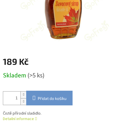
189 Kč
Měrná
Skladem
(>5 ks)
cena:
Přidat do košíku
Čistě přírodní sladidlo.
Detailní informace