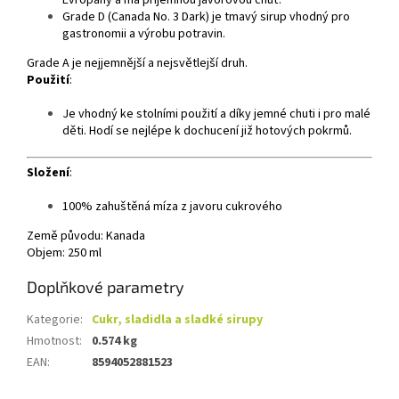
Evropany a má příjemnou javorovou chuť.
Grade D (Canada No. 3 Dark) je tmavý sirup vhodný pro
gastronomii a výrobu potravin.
Grade A je nejjemnější a nejsvětlejší druh.
Použití
:
Je vhodný ke stolními použití a díky jemné chuti i pro malé
děti. Hodí se nejlépe k dochucení již hotových pokrmů.
Složení
:
100% zahuštěná míza z javoru cukrového
Země původu: Kanada
Objem: 250 ml
Doplňkové parametry
Kategorie
:
Cukr, sladidla a sladké sirupy
Hmotnost
:
0.574 kg
EAN
:
8594052881523