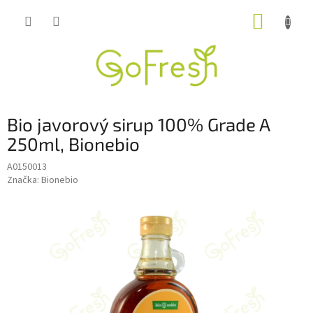
Přejít
NÁKUP
na
obsah
KOŠÍK
Bio javorový sirup 100% Grade A
250ml, Bionebio
A0150013
Značka:
Bionebio