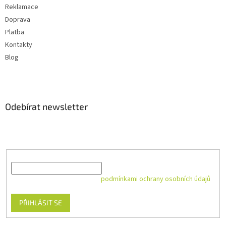
Reklamace
Doprava
Platba
Kontakty
Blog
Odebírat newsletter
Vložte svůj e-mail a my vám budeme zasílat informace o nových
produktech na našem e-shopu.
E-mail
Vložením e-mailu souhlasíte s
podmínkami ochrany osobních údajů
PŘIHLÁSIT SE