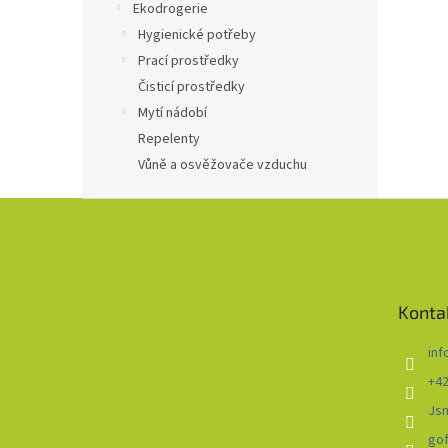
Ekodrogerie
Hygienické potřeby
Prací prostředky
Čisticí prostředky
Mytí nádobí
Repelenty
Vůně a osvěžovače vzduchu
Z
á
p
a
t
Konta
í
inf
+42
Js
go