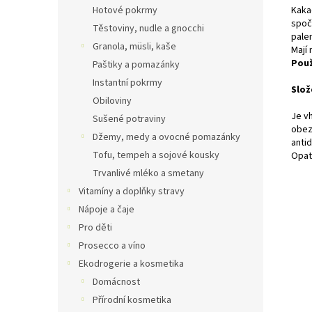
Kaka
Hotové pokrmy
spoč
Těstoviny, nudle a gnocchi
pale
Granola, müsli, kaše
Mají 
Použ
Paštiky a pomazánky
Instantní pokrmy
Slož
Obiloviny
Je vh
Sušené potraviny
obez
Džemy, medy a ovocné pomazánky
antid
Tofu, tempeh a sojové kousky
Opat
Trvanlivé mléko a smetany
Vitamíny a doplňky stravy
Nápoje a čaje
Pro děti
Prosecco a víno
Ekodrogerie a kosmetika
Domácnost
Přírodní kosmetika