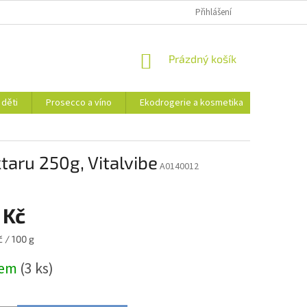
Přihlášení
NÁKUPNÍ
Prázdný košík
KOŠÍK
 děti
Prosecco a víno
Ekodrogerie a kosmetika
Moje ob
aru 250g, Vitalvibe
A0140012
 Kč
 / 100 g
dem
(3 ks)