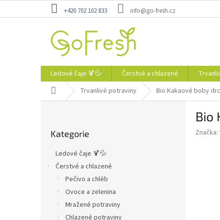
Přejít
+420 702 102 833
info@go-fresh.cz
na
obsah
Ledové čaje 🍹💦
Čerstvé a chlazené
Trvanli
Domů
Trvanlivé potraviny
Bio Kakaové boby drc
P
Bio 
o
Přeskočit
s
Značka:
Kategorie
kategorie
t
r
Ledové čaje 🍹💦
a
Čerstvé a chlazené
n
Pečivo a chléb
n
í
Ovoce a zelenina
p
Mražené potraviny
a
Chlazené potraviny