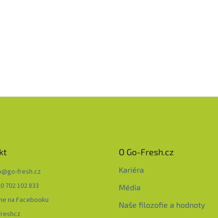
kt
O Go-Fresh.cz
Kariéra
o
@
go-fresh.cz
0 702 102 833
Média
me na Facebooku
Naše filozofie a hodnoty
freshcz