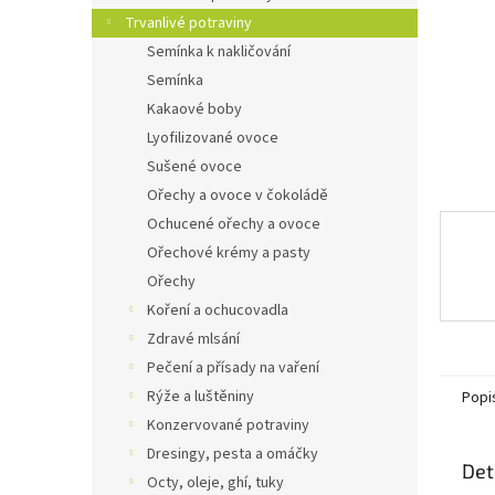
n
Trvanlivé potraviny
e
Semínka k nakličování
l
Semínka
Kakaové boby
Lyofilizované ovoce
Sušené ovoce
Ořechy a ovoce v čokoládě
Ochucené ořechy a ovoce
Ořechové krémy a pasty
Ořechy
Koření a ochucovadla
Zdravé mlsání
Pečení a přísady na vaření
Rýže a luštěniny
Popi
Konzervované potraviny
Dresingy, pesta a omáčky
Det
Octy, oleje, ghí, tuky