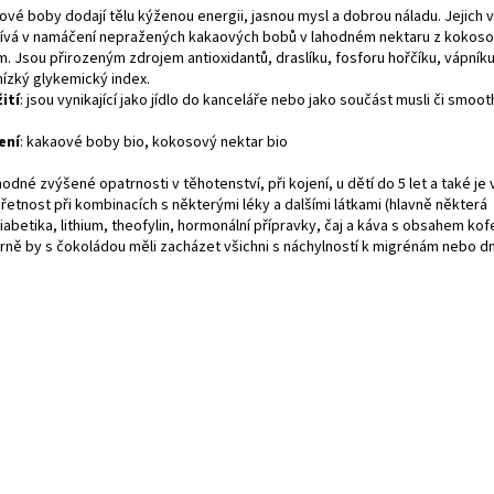
ové boby dodají tělu kýženou energii, jasnou mysl a dobrou náladu. Jejich 
ívá v namáčení nepražených kakaových bobů v lahodném nektaru z kokos
m. Jsou přirozeným zdrojem antioxidantů, draslíku, fosforu hořčíku, vápníku
nízký glykemický index.
ití
: jsou vynikající jako jídlo do kanceláře nebo jako součást musli či smoot
ení
: kakaové boby bio, kokosový nektar bio
odné zvýšené opatrnosti v těhotenství, při kojení, u dětí do 5 let a také je
řetnost při kombinacích s některými léky a dalšími látkami (hlavně některá
iabetika, lithium, theofylin, hormonální přípravky, čaj a káva s obsahem kofe
rně by s čokoládou měli zacházet všichni s náchylností k migrénám nebo d