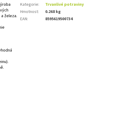
výroba
Kategorie
:
Trvanlivé potraviny
ových
Hmotnost
:
0.268 kg
 a železa.
EAN
:
8595619500734
hie
 vhodná
inu).
ně.