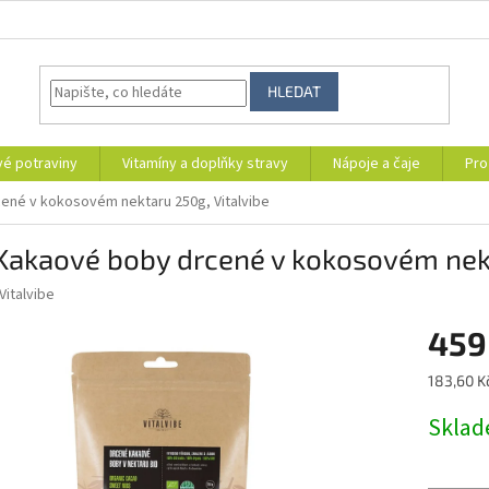
HLEDAT
vé potraviny
Vitamíny a doplňky stravy
Nápoje a čaje
Pro
ené v kokosovém nektaru 250g, Vitalvibe
Kakaové boby drcené v kokosovém nekt
Vitalvibe
459
Měrná
183,60 Kč
cena:
Skla