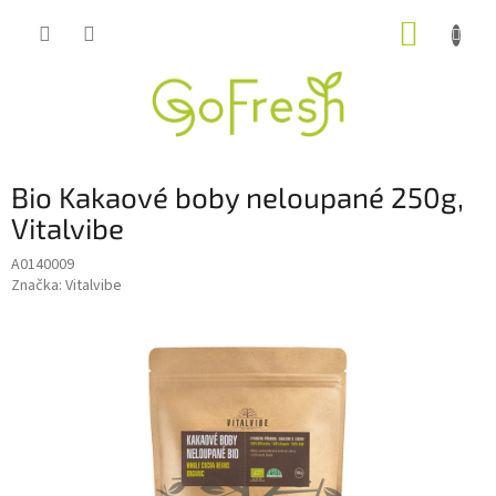
Přejít
NÁKUP
na
obsah
KOŠÍK
Bio Kakaové boby neloupané 250g,
Vitalvibe
A0140009
Značka:
Vitalvibe