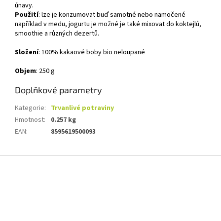
únavy.
Použití
:
lze je konzumovat buď samotné nebo namočené
například v medu, jogurtu je možné je také mixovat do koktejlů,
smoothie a různých dezertů.
Složení
:
100% kakaové boby bio neloupané
Objem
: 250 g
Doplňkové parametry
Kategorie
:
Trvanlivé potraviny
Hmotnost
:
0.257 kg
EAN
:
8595619500093
Z
á
p
a
t
í