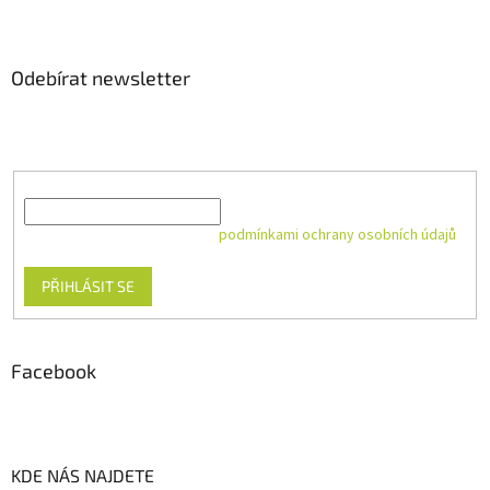
Odebírat newsletter
Vložte svůj e-mail a my vám budeme zasílat informace o nových
produktech na našem e-shopu.
E-mail
Vložením e-mailu souhlasíte s
podmínkami ochrany osobních údajů
PŘIHLÁSIT SE
Facebook
KDE NÁS NAJDETE