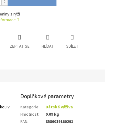
niny s rýží
informace
ZEPTAT SE
HLÍDAT
SDÍLET
Doplňkové parametry
ukou v
Kategorie
:
Dětská výživa
Hmotnost
:
0.09 kg
EAN
:
8586019160291