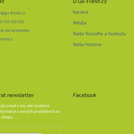
kt
O Go-Fresh.cz
Kariéra
o
@
go-fresh.cz
0 702 102 833
Média
me na Facebooku
Naše filozofie a hodnoty
freshcz
Naše historie
rat newsletter
Facebook
svůj e-mail a my vám budeme
informace o nových produktech na
-shopu.