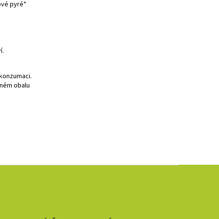
ové pyré*
í.
 konzumaci.
eném obalu