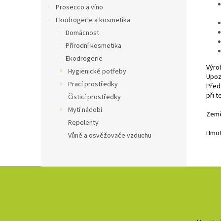
Prosecco a víno
Ekodrogerie a kosmetika
Domácnost
Přírodní kosmetika
Ekodrogerie
Výro
Hygienické potřeby
Upoz
Prací prostředky
Před
při t
Čisticí prostředky
Mytí nádobí
Země
Repelenty
Hmot
Vůně a osvěžovače vzduchu
Z
á
p
a
t