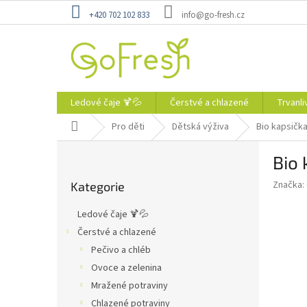
Přejít
+420 702 102 833
info@go-fresh.cz
na
obsah
Ledové čaje 🍹💦
Čerstvé a chlazené
Trvanli
Domů
Pro děti
Dětská výživa
Bio kapsičk
P
Bio 
o
Přeskočit
s
Značka:
Kategorie
kategorie
t
r
Ledové čaje 🍹💦
a
Čerstvé a chlazené
n
Pečivo a chléb
n
í
Ovoce a zelenina
p
Mražené potraviny
a
Chlazené potraviny