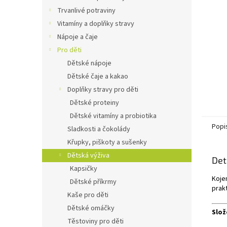
n
Trvanlivé potraviny
e
Vitamíny a doplňky stravy
l
Nápoje a čaje
Pro děti
Dětské nápoje
Dětské čaje a kakao
Doplňky stravy pro děti
Dětské proteiny
Dětské vitamíny a probiotika
Popi
Sladkosti a čokolády
Křupky, piškoty a sušenky
Dětská výživa
Det
Kapsičky
Koje
Dětské příkrmy
prak
Kaše pro děti
Dětské omáčky
Slož
Těstoviny pro děti