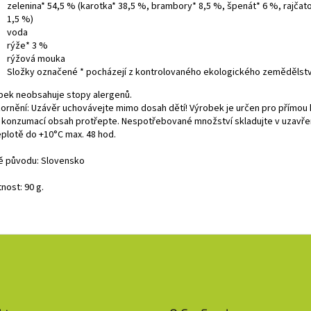
zelenina* 54,5 % (karotka* 38,5 %, brambory* 8,5 %, špenát* 6 %, rajčat
1,5 %)
voda
rýže* 3 %
rýžová mouka
Složky označené * pocházejí z kontrolovaného ekologického zemědělstv
bek neobsahuje stopy alergenů.
ornění: Uzávěr uchovávejte mimo dosah dětí! Výrobek je určen pro přímou
 konzumací obsah protřepte. Nespotřebované množství skladujte v uzavř
eplotě do +10°C max. 48 hod.
 původu: Slovensko
nost: 90 g.