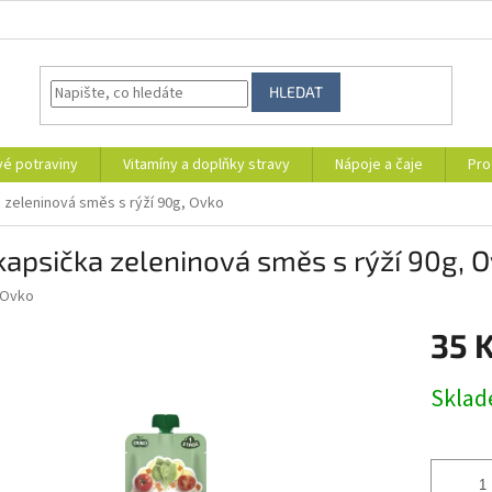
HLEDAT
vé potraviny
Vitamíny a doplňky stravy
Nápoje a čaje
Pro
a zeleninová směs s rýží 90g, Ovko
kapsička zeleninová směs s rýží 90g, 
Ovko
35 
Měrná
Skla
cena: