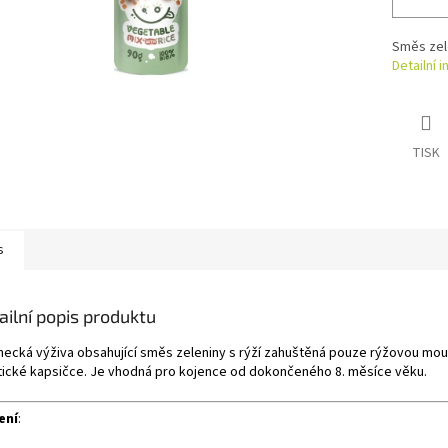
Směs zele
Detailní 
TISK
s
ailní popis produktu
necká výživa obsahující směs zeleniny s rýží zahuštěná pouze rýžovou mo
tické kapsičce. Je vhodná pro kojence od dokončeného 8. měsíce věku.
ení
: