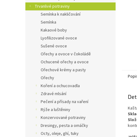
n
Trvanlivé potraviny
e
Semínka k nakličování
l
Semínka
Kakaové boby
Lyofilizované ovoce
Sušené ovoce
Ořechy a ovoce v čokoládě
Ochucené ořechy a ovoce
Ořechové krémy a pasty
Popi
Ořechy
Koření a ochucovadla
Zdravé mlsání
Det
Pečení a přísady na vaření
Kašt
Rýže a luštěniny
Skla
Konzervované potraviny
Slož
kont
Dresingy, pesta a omáčky
Octy, oleje, ghí, tuky