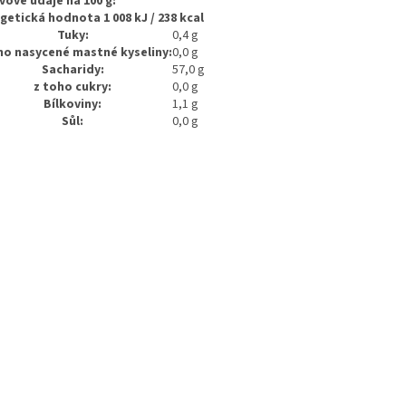
vové údaje na 100 g:
getická hodnota 1 008 kJ / 238 kcal
Tuky:
0,4 g
ho nasycené mastné kyseliny:
0,0 g
Sacharidy:
57,0 g
z toho cukry:
0,0 g
Bílkoviny:
1,1 g
Sůl:
0,0 g