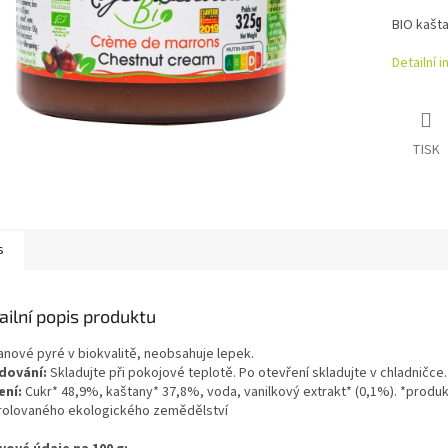
BIO kašt
Detailní 
TISK
s
ailní popis produktu
anové pyré v biokvalitě, neobsahuje lepek.
dování:
Skladujte při pokojové teplotě. Po otevření skladujte v chladničce.
ení:
Cukr* 48,9%, kaštany* 37,8%,
voda, vanilkový extrakt* (0,1%). *produk
rolovaného ekologického zemědělství