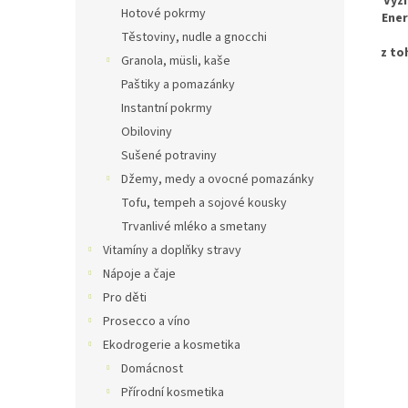
Výži
Hotové pokrmy
Ener
Těstoviny, nudle a gnocchi
z to
Granola, müsli, kaše
Paštiky a pomazánky
Instantní pokrmy
Obiloviny
Sušené potraviny
Džemy, medy a ovocné pomazánky
Tofu, tempeh a sojové kousky
Trvanlivé mléko a smetany
Vitamíny a doplňky stravy
Nápoje a čaje
Pro děti
Prosecco a víno
Ekodrogerie a kosmetika
Domácnost
Přírodní kosmetika