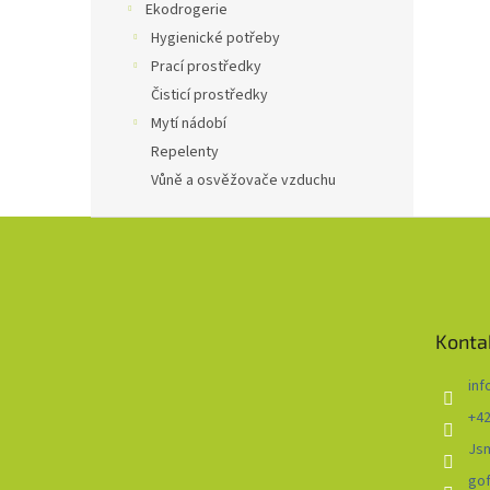
Ekodrogerie
Hygienické potřeby
Prací prostředky
Čisticí prostředky
Mytí nádobí
Repelenty
Vůně a osvěžovače vzduchu
Z
á
p
a
t
Konta
í
inf
+42
Js
go