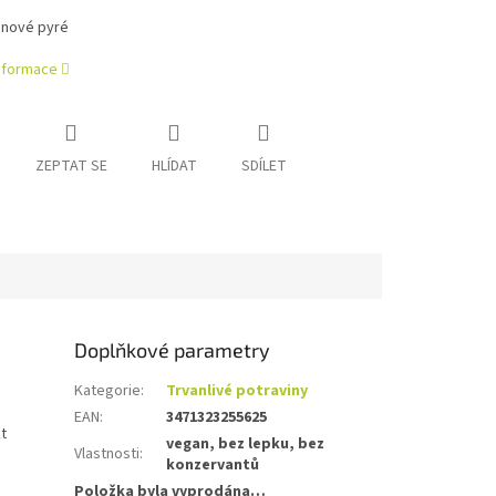
anové pyré
informace
ZEPTAT SE
HLÍDAT
SDÍLET
Doplňkové parametry
Kategorie
:
Trvanlivé potraviny
EAN
:
3471323255625
t
vegan, bez lepku, bez
Vlastnosti
:
konzervantů
Položka byla vyprodána…