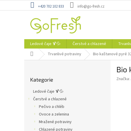
Přejít
+420 702 102 833
info@go-fresh.cz
na
obsah
Ledové čaje 🍹💦
Čerstvé a chlazené
Trvanli
Domů
Trvanlivé potraviny
Bio kaštanové pyré 3
P
Bio
o
Přeskočit
s
Značka:
Kategorie
kategorie
t
r
Ledové čaje 🍹💦
a
Čerstvé a chlazené
n
Pečivo a chléb
n
í
Ovoce a zelenina
p
Mražené potraviny
a
Chlazené potraviny