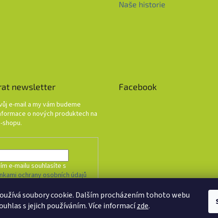
Naše historie
rat newsletter
Facebook
svůj e-mail a my vám budeme
informace o nových produktech na
-shopu.
ím e-mailu souhlasíte s
nkami ochrany osobních údajů
oužívá soubory cookie. Dalším procházením tohoto webu
HLÁSIT SE
ouhlas s jejich používáním. Více informací
zde
.