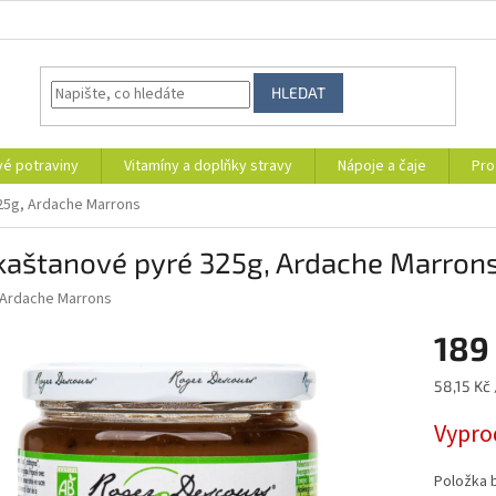
HLEDAT
vé potraviny
Vitamíny a doplňky stravy
Nápoje a čaje
Pro
25g, Ardache Marrons
 kaštanové pyré 325g, Ardache Marron
Ardache Marrons
189
Měrná
58,15 Kč 
cena:
Vypro
Položka 