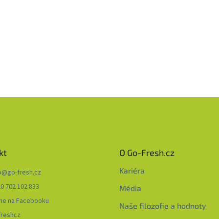
kt
O Go-Fresh.cz
Kariéra
o
@
go-fresh.cz
0 702 102 833
Média
me na Facebooku
Naše filozofie a hodnoty
freshcz