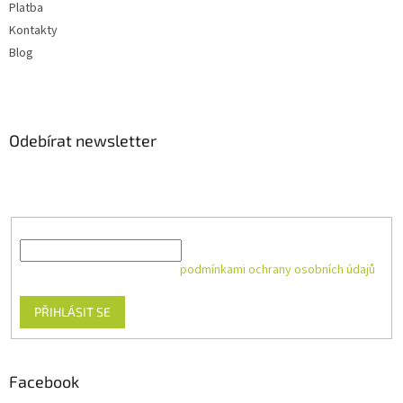
Platba
Kontakty
Blog
Odebírat newsletter
Vložte svůj e-mail a my vám budeme zasílat informace o nových
produktech na našem e-shopu.
E-mail
Vložením e-mailu souhlasíte s
podmínkami ochrany osobních údajů
PŘIHLÁSIT SE
Facebook