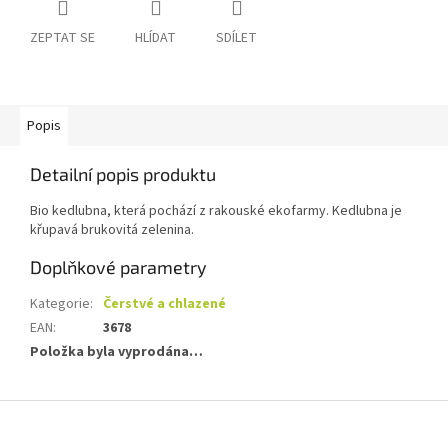
ZEPTAT SE
HLÍDAT
SDÍLET
Popis
Detailní popis produktu
Bio kedlubna, která pochází z rakouské ekofarmy. Kedlubna je
křupavá brukovitá zelenina.
Doplňkové parametry
Kategorie
:
Čerstvé a chlazené
EAN
:
3678
Položka byla vyprodána…
Z
á