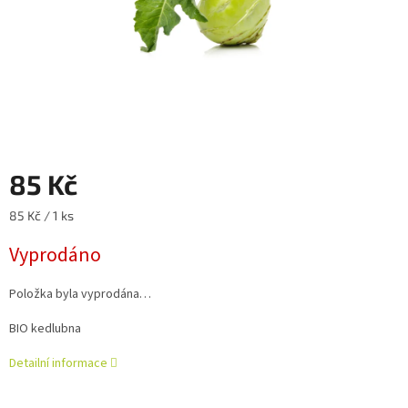
85 Kč
Měrná
85 Kč / 1 ks
cena:
Vyprodáno
Položka byla vyprodána…
BIO kedlubna
Detailní informace