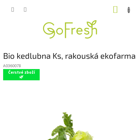
Přejít
NÁKUP
na
obsah
KOŠÍK
Bio kedlubna Ks, rakouská ekofarma
A0360078
Čerstvé zboží
🌿