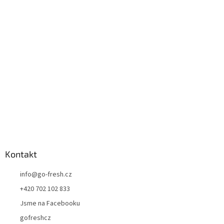
p
a
t
í
Kontakt
info
@
go-fresh.cz
+420 702 102 833
Jsme na Facebooku
gofreshcz