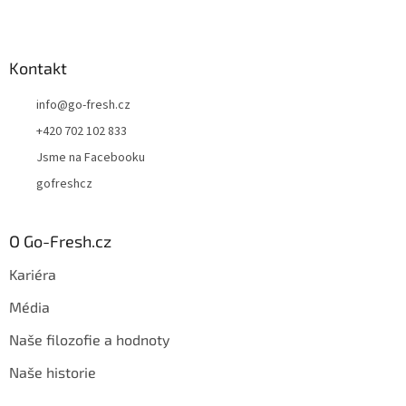
Kontakt
info
@
go-fresh.cz
+420 702 102 833
Jsme na Facebooku
gofreshcz
O Go-Fresh.cz
Kariéra
Média
Naše filozofie a hodnoty
Naše historie