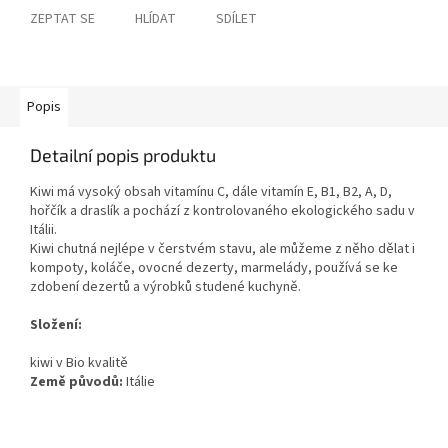
ZEPTAT SE
HLÍDAT
SDÍLET
Popis
Detailní popis produktu
Kiwi má vysoký obsah vitamínu C, dále vitamín E, B1, B2, A, D,
hořčík a draslík a pochází z kontrolovaného ekologického sadu v
Itálii.
Kiwi chutná nejlépe v čerstvém stavu, ale můžeme z něho dělat i
kompoty, koláče, ovocné dezerty, marmelády, používá se ke
zdobení dezertů a výrobků studené kuchyně.
Složení:
kiwi v Bio kvalitě
Země původů:
Itálie