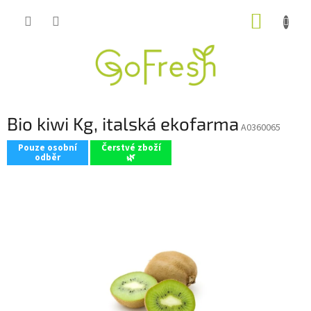
Přejít
NÁKUP
na
obsah
KOŠÍK
Bio kiwi Kg, italská ekofarma
A0360065
Pouze osobní
Čerstvé zboží
odběr
🌿