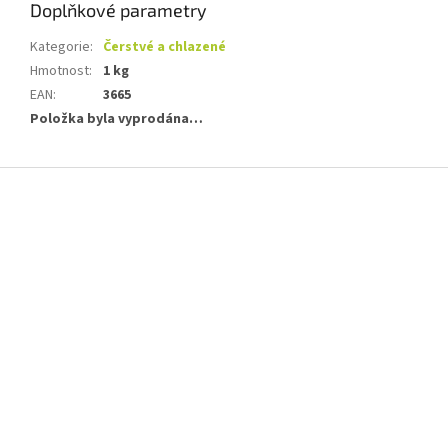
Doplňkové parametry
Kategorie
:
Čerstvé a chlazené
Hmotnost
:
1 kg
EAN
:
3665
Položka byla vyprodána…
Z
á
p
a
t
í