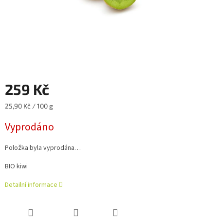
259 Kč
Měrná
25,90 Kč / 100 g
cena:
Vyprodáno
Položka byla vyprodána…
BIO kiwi
Detailní informace