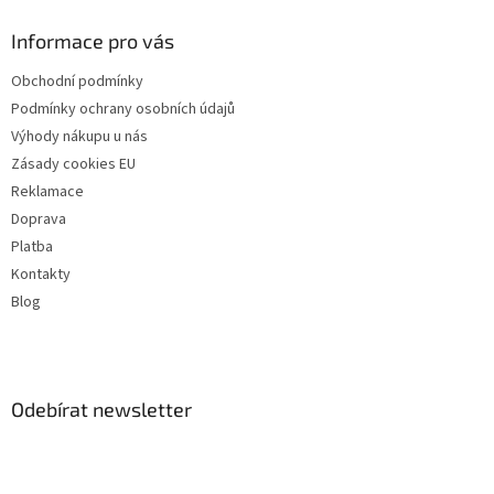
Informace pro vás
Obchodní podmínky
Podmínky ochrany osobních údajů
Výhody nákupu u nás
Zásady cookies EU
Reklamace
Doprava
Platba
Kontakty
Blog
Odebírat newsletter
Vložte svůj e-mail a my vám budeme zasílat informace o nových
produktech na našem e-shopu.