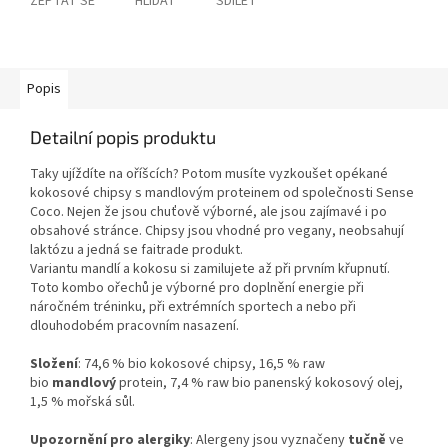
ZEPTAT SE
HLÍDAT
SDÍLET
Popis
Detailní popis produktu
Taky ujíždíte na oříšcích? Potom musíte vyzkoušet opékané
kokosové chipsy s mandlovým proteinem od společnosti Sense
Coco. Nejen že jsou chuťově výborné, ale jsou zajímavé i po
obsahové stránce. Chipsy jsou vhodné pro vegany, neobsahují
laktózu a jedná se faitrade produkt.
Variantu mandlí a kokosu si zamilujete až při prvním křupnutí.
Toto kombo ořechů je výborné pro doplnění energie při
náročném tréninku, při extrémních sportech a nebo při
dlouhodobém pracovním nasazení.
Složení
: 74,6 % bio kokosové chipsy, 16,5 % raw
bio
mandlový
protein, 7,4 % raw bio panenský kokosový olej,
1,5 % mořská sůl.
Upozornění pro alergiky
: Alergeny jsou vyznačeny
tučně
ve