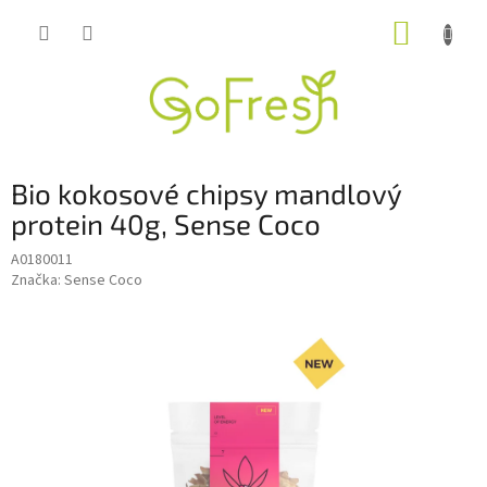
Přejít
NÁKUP
na
obsah
KOŠÍK
Bio kokosové chipsy mandlový
protein 40g, Sense Coco
A0180011
Značka:
Sense Coco