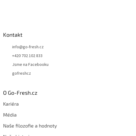
Kontakt
info
@
go-fresh.cz
+420 702 102 833
Jsme na Facebooku
gofreshcz
O Go-Fresh.cz
Kariéra
Média
Naše filozofie a hodnoty