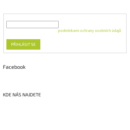
produktech na našem e-shopu.
E-mail
Vložením e-mailu souhlasíte s
podmínkami ochrany osobních údajů
PŘIHLÁSIT SE
Facebook
KDE NÁS NAJDETE