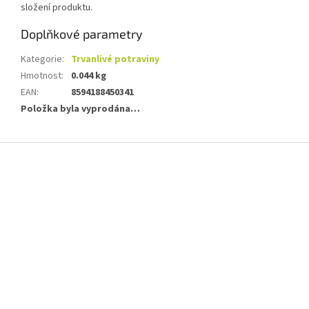
složení produktu.
Doplňkové parametry
Kategorie
:
Trvanlivé potraviny
Hmotnost
:
0.044 kg
EAN
:
8594188450341
Položka byla vyprodána…
Z
á
p
a
t
í