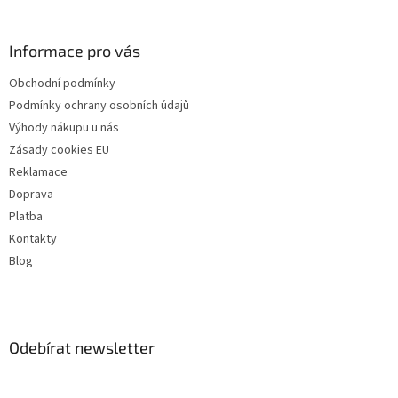
Informace pro vás
Obchodní podmínky
Podmínky ochrany osobních údajů
Výhody nákupu u nás
Zásady cookies EU
Reklamace
Doprava
Platba
Kontakty
Blog
Odebírat newsletter
Vložte svůj e-mail a my vám budeme zasílat informace o nových
produktech na našem e-shopu.