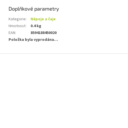
Doplňkové parametry
Kategorie
:
Nápoje a čaje
Hmotnost
:
0.4 kg
EAN
:
8594188450020
Položka byla vyprodána…
Z
á
p
a
t
í