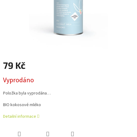
79 Kč
Měrná
Vyprodáno
cena:
Položka byla vyprodána…
BIO kokosové mléko
Detailní informace