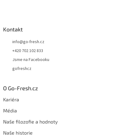
Kontakt
info
@
go-fresh.cz
+420 702 102 833
Jsme na Facebooku
gofreshcz
O Go-Fresh.cz
Kariéra
Média
Naše filozofie a hodnoty
Naše historie