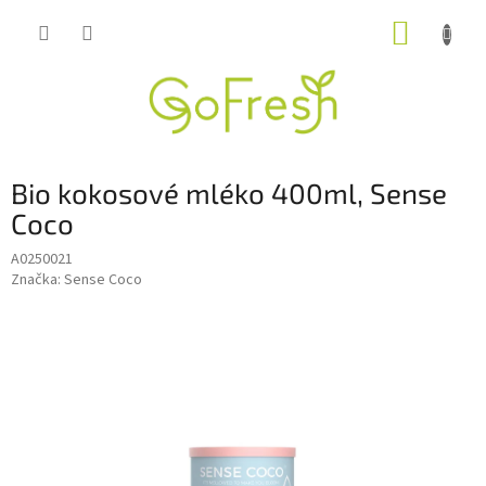
Přejít
NÁKUP
na
obsah
KOŠÍK
Bio kokosové mléko 400ml, Sense
Coco
A0250021
Značka:
Sense Coco