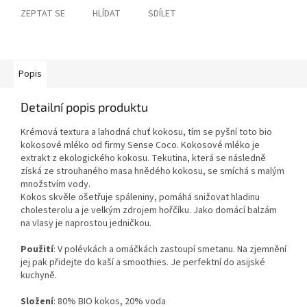
ZEPTAT SE
HLÍDAT
SDÍLET
Popis
Detailní popis produktu
Krémová textura a lahodná chuť kokosu, tím se pyšní toto bio
kokosové mléko od firmy Sense Coco. Kokosové mléko je
extrakt z ekologického kokosu. Tekutina, která se následně
získá ze strouhaného masa hnědého kokosu, se smíchá s malým
množstvím vody.
Kokos skvěle ošetřuje spáleniny, pomáhá snižovat hladinu
cholesterolu a je velkým zdrojem hořčíku. Jako domácí balzám
na vlasy je naprostou jedničkou.
Použití
: V polévkách a omáčkách zastoupí smetanu. Na zjemnění
jej pak přidejte do kaší a smoothies. Je perfektní do asijské
kuchyně.
Složení
: 80% BIO kokos, 20% voda