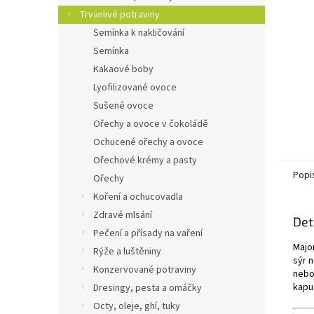
n
Trvanlivé potraviny
e
Semínka k nakličování
l
Semínka
Kakaové boby
Lyofilizované ovoce
Sušené ovoce
Ořechy a ovoce v čokoládě
Ochucené ořechy a ovoce
Ořechové krémy a pasty
Popi
Ořechy
Koření a ochucovadla
Zdravé mlsání
Det
Pečení a přísady na vaření
Majo
Rýže a luštěniny
sýr 
Konzervované potraviny
nebo
kapu
Dresingy, pesta a omáčky
Octy, oleje, ghí, tuky