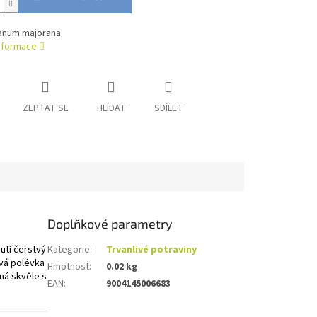
ganum majorana.
informace
ZEPTAT SE
HLÍDAT
SDÍLET
Doplňkové parametry
utí čerstvý
Kategorie
:
Trvanlivé potraviny
ová polévka
Hmotnost
:
0.02 kg
ná skvěle s
EAN
:
9004145006683