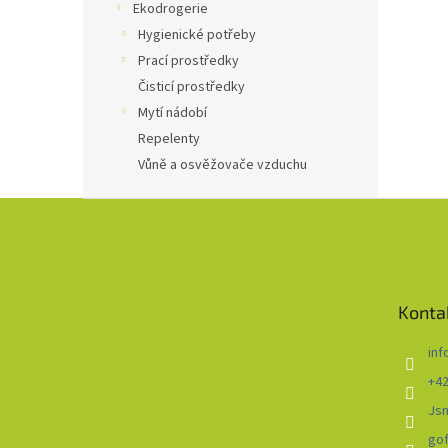
Ekodrogerie
Hygienické potřeby
Prací prostředky
Čisticí prostředky
Mytí nádobí
Repelenty
Vůně a osvěžovače vzduchu
Z
á
p
a
t
Konta
í
inf
+42
Js
go