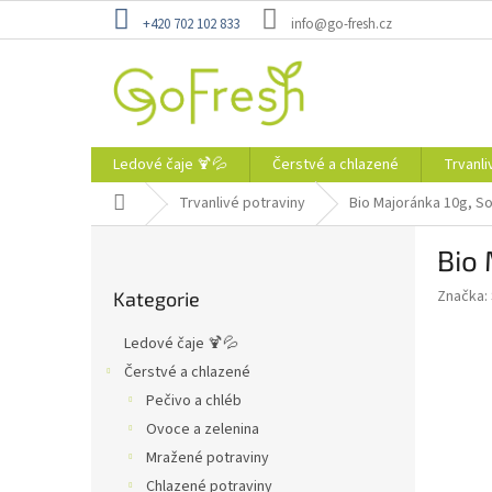
Přejít
+420 702 102 833
info@go-fresh.cz
na
obsah
Ledové čaje 🍹💦
Čerstvé a chlazené
Trvanli
Domů
Trvanlivé potraviny
Bio Majoránka 10g, S
P
Bio
o
Přeskočit
s
Značka:
Kategorie
kategorie
t
r
Ledové čaje 🍹💦
a
Čerstvé a chlazené
n
Pečivo a chléb
n
í
Ovoce a zelenina
p
Mražené potraviny
a
Chlazené potraviny