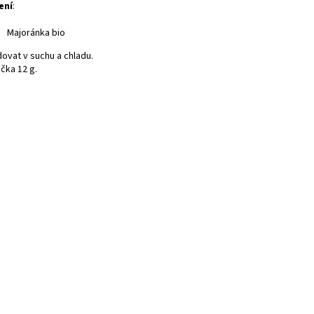
ení
:
Majoránka bio
dovat v suchu a chladu.
čka 12 g.