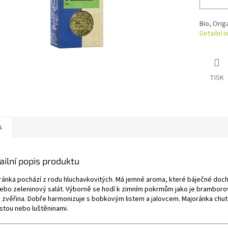
Bio, Ori
Detailní 
TISK
s
ailní popis produktu
ránka pochází z rodu hluchavkovitých. Má jemné aroma, které báječné doch
nebo zeleninový salát. Výborně se hodí k zimním pokrmům jako je brambor
 zvěřina. Dobře harmonizuje s bobkovým listem a jalovcem. Majoránka chut
stou nebo luštěninami.