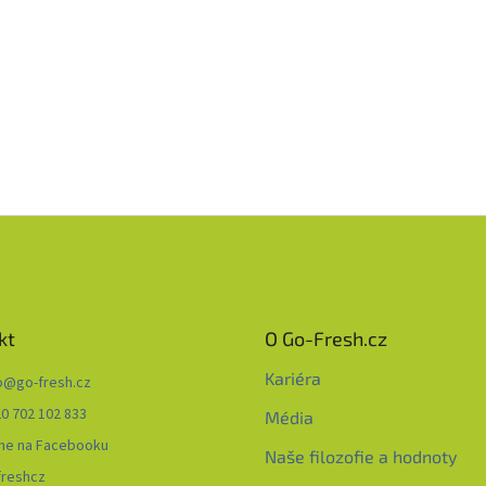
kt
O Go-Fresh.cz
Kariéra
o
@
go-fresh.cz
0 702 102 833
Média
me na Facebooku
Naše filozofie a hodnoty
freshcz