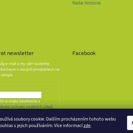
Naše historie
rat newsletter
Facebook
svůj e-mail a my vám budeme
informace o nových produktech na
-shopu.
ím e-mailu souhlasíte s
nkami ochrany osobních údajů
oužívá soubory cookie. Dalším procházením tohoto webu
HLÁSIT SE
ouhlas s jejich používáním. Více informací
zde
.