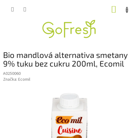
Přejít
NÁKUP
na
obsah
KOŠÍK
Bio mandlová alternativa smetany
9% tuku bez cukru 200ml, Ecomil
A0250060
Značka:
Ecomil