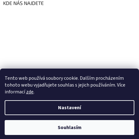
KDE NÁS NAJDETE
Tento web používá soubory cookie. Dalším procházením
tohoto webu vyjadřujete souhlas s jejich používáním. Více
informací
zde
.
Vytvořil Shoptet
Nastavení
Copyright 2026
GoFresh | Zdravé a čerstvé BIO potraviny
.
Souhlasím
Všechna práva vyhrazena.
Upravit nastavení cookies