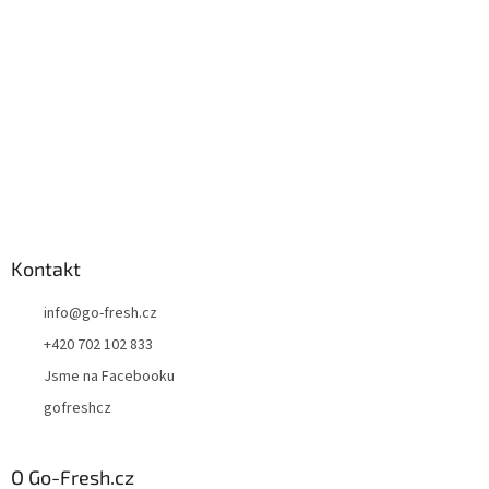
í
Kontakt
info
@
go-fresh.cz
+420 702 102 833
Jsme na Facebooku
gofreshcz
O Go-Fresh.cz