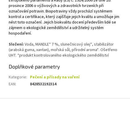
Evropského parlamentu a Rady (ES) č. 1924/2006 ze dne 20.
prosince 2006 o výživových a zdravotních tvrzeních při
označování potravin. Biopotraviny vždy prochází systémem
kontrol a certifikace, který zajišťuje jejich kvalitu a umožňuje jim
nést toto označení. Jejich biokvalitu docení především lidé se
zájmem o ekologické zemědělství a udržitelný systém
hospodaření.
Složení:
Voda, MANDLE* 7 %, slunečnicový olej*, stabilizátor
(arabská guma, xantan), mořská sůl, přírodní aroma*. Ošetřeno
UHT. *produkt kontrolovaného ekologického zemědělství
Doplňkové parametry
Kategorie
:
Pečení a přísady na vaření
EAN
:
8428532192314
Z
á
p
a
t