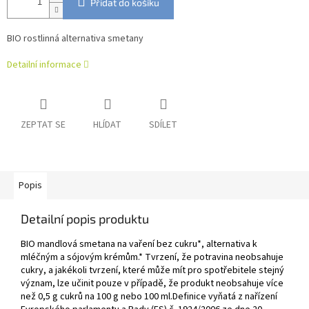
Přidat do košíku
BIO rostlinná alternativa smetany
Detailní informace
ZEPTAT SE
HLÍDAT
SDÍLET
Popis
Detailní popis produktu
BIO mandlová smetana na vaření bez cukru*, alternativa k
mléčným a sójovým krémům.
* Tvrzení, že potravina neobsahuje
cukry, a jakékoli tvrzení, které může mít pro spotřebitele stejný
význam, lze učinit pouze v případě, že produkt neobsahuje více
než 0,5 g cukrů na 100 g nebo 100 ml.
Definice vyňatá z nařízení