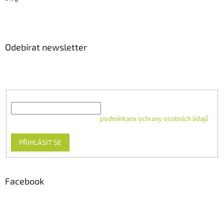
Odebírat newsletter
Vložte svůj e-mail a my vám budeme zasílat informace o nových
produktech na našem e-shopu.
E-mail
Vložením e-mailu souhlasíte s
podmínkami ochrany osobních údajů
PŘIHLÁSIT SE
Facebook