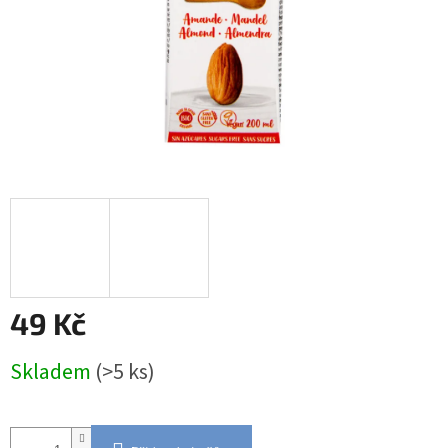
49 Kč
Měrná
Skladem
(>5 ks)
cena: