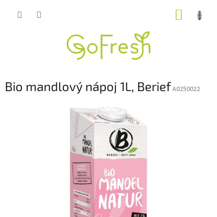
Přejít
NÁKUP
na
obsah
KOŠÍK
Bio mandlový nápoj 1L, Berief
A0250022