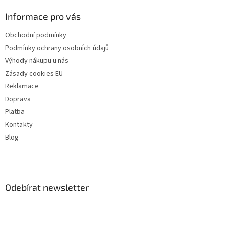
Informace pro vás
Obchodní podmínky
Podmínky ochrany osobních údajů
Výhody nákupu u nás
Zásady cookies EU
Reklamace
Doprava
Platba
Kontakty
Blog
Odebírat newsletter
Vložte svůj e-mail a my vám budeme zasílat informace o nových
produktech na našem e-shopu.