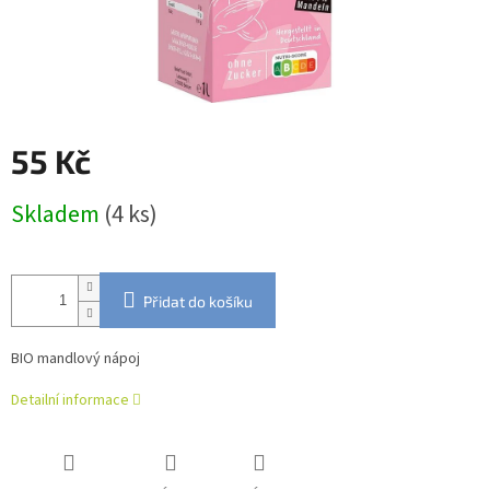
55 Kč
Měrná
Skladem
(4 ks)
cena:
Přidat do košíku
BIO mandlový nápoj
Detailní informace