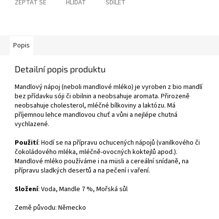
ZEPTAT SE
HLÍDAT
SDÍLET
Popis
Detailní popis produktu
Mandlový nápoj (neboli mandlové mléko) je vyroben z bio mandlí
bez přídavku sóji či obilnin a neobsahuje aromata. Přirozeně
neobsahuje cholesterol, mléčné bílkoviny a laktózu. Má
příjemnou lehce mandlovou chuť a vůni a nejlépe chutná
vychlazené.
Použití
:
Hodí se na přípravu ochucených nápojů (vanilkového či
čokoládového mléka, mléčně-ovocných koktejlů apod.).
Mandlové mléko používáme i na müsli a cereální snídaně, na
přípravu sladkých desertů a na pečení i vaření.
Složení
:
Voda,
Mandle 7 %,
Mořská sůl
Země původu: Německo