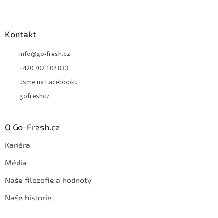
Kontakt
info
@
go-fresh.cz
+420 702 102 833
Jsme na Facebooku
gofreshcz
O Go-Fresh.cz
Kariéra
Média
Naše filozofie a hodnoty
Naše historie