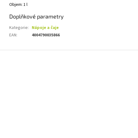
Objem: 1 l
Doplňkové parametry
Kategorie
:
Nápoje a čaje
EAN
:
4004790035866
Z
á
p
a
t
í