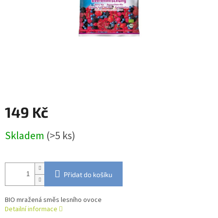
149 Kč
Měrná
Skladem
(>5 ks)
cena:
Přidat do košíku
BIO mražená směs lesního ovoce
Detailní informace