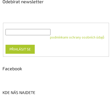
Odebírat newsletter
Vložte svůj e-mail a my vám budeme zasílat informace o nových
produktech na našem e-shopu.
E-mail
Vložením e-mailu souhlasíte s
podmínkami ochrany osobních údajů
PŘIHLÁSIT SE
Facebook
KDE NÁS NAJDETE