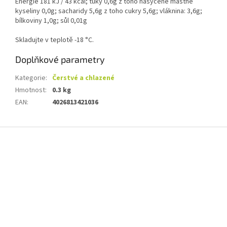
Energie 181 kJ / 43 kcal; tuky 0,6g z toho nasycené mastné
kyseliny 0,0g; sacharidy 5,6g z toho cukry 5,6g; vláknina: 3,6g;
bílkoviny 1,0g; sůl 0,01g
Skladujte v teplotě -18 °C.
Doplňkové parametry
Kategorie
:
Čerstvé a chlazené
Hmotnost
:
0.3 kg
EAN
:
4026813421036
Z
á
p
a
t
í