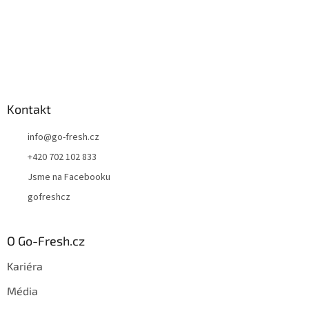
Kontakt
info
@
go-fresh.cz
+420 702 102 833
Jsme na Facebooku
gofreshcz
O Go-Fresh.cz
Kariéra
Média