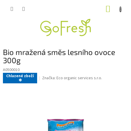
Přejít
NÁKUP
na
obsah
KOŠÍK
Bio mražená směs lesního ovoce
300g
A0500010
Chlazené zboží
Značka:
Eco organic services s.r.o.
❄️