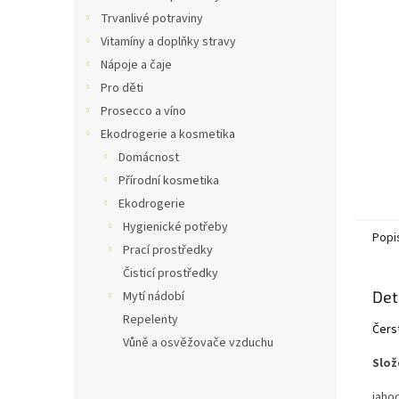
n
Trvanlivé potraviny
e
Vitamíny a doplňky stravy
l
Nápoje a čaje
Pro děti
Prosecco a víno
Ekodrogerie a kosmetika
Domácnost
Přírodní kosmetika
Ekodrogerie
Hygienické potřeby
Popi
Prací prostředky
Čisticí prostředky
Det
Mytí nádobí
Repelenty
Čers
Vůně a osvěžovače vzduchu
Slož
jahod