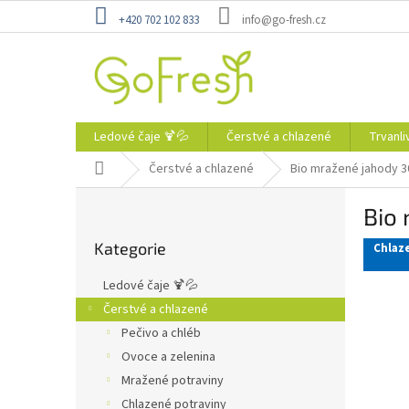
Přejít
+420 702 102 833
info@go-fresh.cz
na
obsah
Ledové čaje 🍹💦
Čerstvé a chlazené
Trvanli
Domů
Čerstvé a chlazené
Bio mražené jahody 30
P
Bio 
o
Přeskočit
s
Kategorie
kategorie
Chlaz
t
r
Ledové čaje 🍹💦
a
Čerstvé a chlazené
n
Pečivo a chléb
n
í
Ovoce a zelenina
p
Mražené potraviny
a
Chlazené potraviny