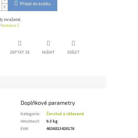
Přidat do košíku
dy mražené.
informace
ZEPTAT SE
HLÍDAT
SDÍLET
Doplňkové parametry
Kategorie
:
Čerstvé a chlazené
Hmotnost
:
0.3 kg
EAN
:
4026813420176