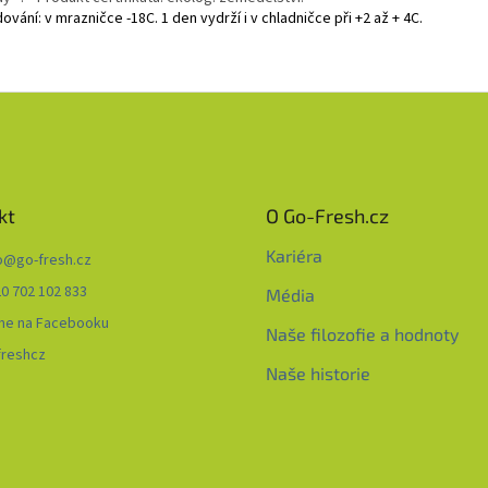
ování: v mrazničce -18C. 1 den vydrží i v chladničce při +2 až + 4C.
kt
O Go-Fresh.cz
Kariéra
o
@
go-fresh.cz
0 702 102 833
Média
me na Facebooku
Naše filozofie a hodnoty
freshcz
Naše historie