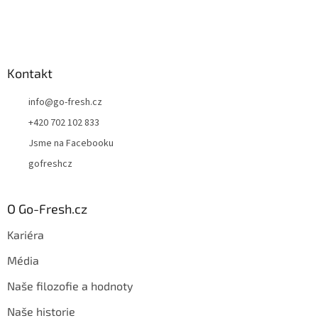
Kontakt
info
@
go-fresh.cz
+420 702 102 833
Jsme na Facebooku
gofreshcz
O Go-Fresh.cz
Kariéra
Média
Naše filozofie a hodnoty
Naše historie