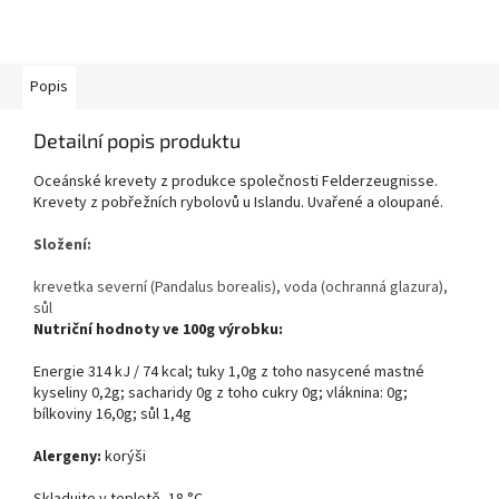
Popis
Detailní popis produktu
Oceánské krevety z produkce společnosti Felderzeugnisse.
Krevety z pobřežních rybolovů u Islandu. Uvařené a oloupané.
Složení:
krevetka severní (Pandalus borealis), voda (ochranná glazura),
sůl
Nutriční hodnoty ve 100g výrobku:
Energie 314 kJ / 74 kcal; tuky 1,0g z toho nasycené mastné
kyseliny 0,2g; sacharidy 0g z toho cukry 0g; vláknina: 0g;
bílkoviny 16,0g; sůl 1,4g
Alergeny:
korýši