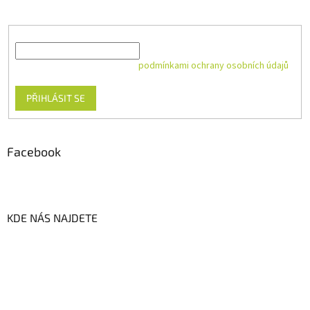
produktech na našem e-shopu.
E-mail
Vložením e-mailu souhlasíte s
podmínkami ochrany osobních údajů
PŘIHLÁSIT SE
Facebook
KDE NÁS NAJDETE