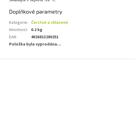
Skladujte v teplotě -18 °C.
Doplňkové parametry
Kategorie
:
Čerstvé a chlazené
Hmotnost
:
0.2 kg
EAN
:
4026813280251
Položka byla vyprodána…
Z
á
p
a
t
í