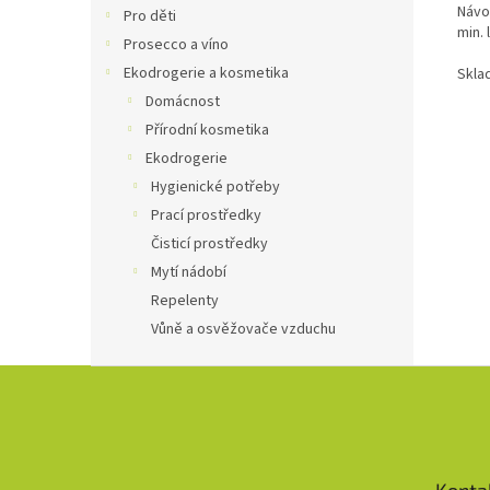
Návod
Pro děti
min. 
Prosecco a víno
Ekodrogerie a kosmetika
Sklad
Domácnost
Přírodní kosmetika
Ekodrogerie
Hygienické potřeby
Prací prostředky
Čisticí prostředky
Mytí nádobí
Repelenty
Vůně a osvěžovače vzduchu
Z
á
p
a
t