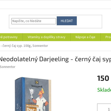
HLEDAT
vé potraviny
Vitamíny a doplňky stravy
Nápoje a čaje
Pro
 - černý čaj syp. 100g, Sonnentor
Neodolatelný Darjeeling - černý čaj sy
Sonnentor
150
Měrná
Skla
cena: