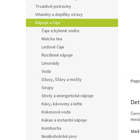
n
Trvanlivé potraviny
e
Vitamíny a doplňky stravy
l
Nápoje a čaje
Čaje a bylinné směsi
Matcha tea
Ledové čaje
Rostlinné nápoje
Limonády
Voda
Džusy, šťávy a mošty
Popi
Sirupy
Shoty a energetické nápoje
Det
Kávy, kávoviny a latte
Kokosová voda
Černý
Himál
Kakao a instantní nápoje
Kombucha
Slož
Nealkoholické pivo