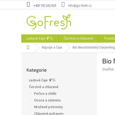
Přejít
+420 702 102 833
info@go-fresh.cz
na
obsah
Ledové čaje 🍹💦
Čerstvé a chlazené
Trvanli
Domů
Nápoje a čaje
Bio Neodolatelný Darjeeling
P
Bio 
o
Přeskočit
s
Značka:
Kategorie
kategorie
t
r
Ledové čaje 🍹💦
a
Čerstvé a chlazené
n
Pečivo a chléb
n
í
Ovoce a zelenina
p
Mražené potraviny
a
Chlazené potraviny