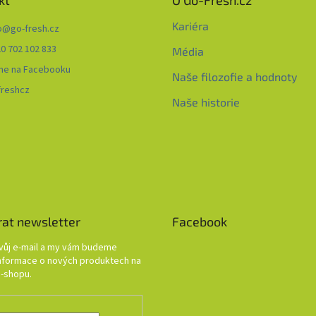
kt
O Go-Fresh.cz
Kariéra
o
@
go-fresh.cz
0 702 102 833
Média
me na Facebooku
Naše filozofie a hodnoty
freshcz
Naše historie
rat newsletter
Facebook
svůj e-mail a my vám budeme
informace o nových produktech na
-shopu.