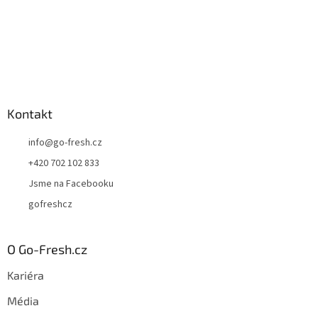
Kontakt
info
@
go-fresh.cz
+420 702 102 833
Jsme na Facebooku
gofreshcz
O Go-Fresh.cz
Kariéra
Média