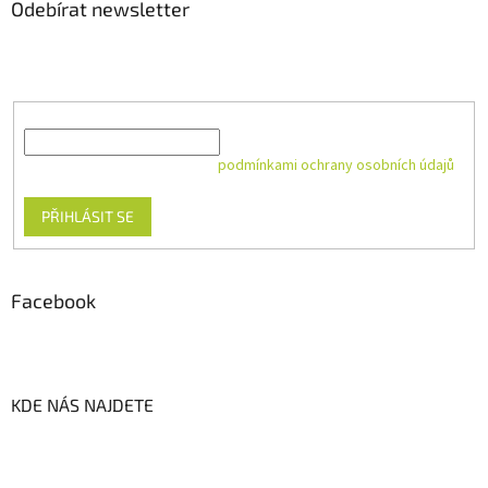
Odebírat newsletter
Vložte svůj e-mail a my vám budeme zasílat informace o nových
produktech na našem e-shopu.
E-mail
Vložením e-mailu souhlasíte s
podmínkami ochrany osobních údajů
PŘIHLÁSIT SE
Facebook
KDE NÁS NAJDETE