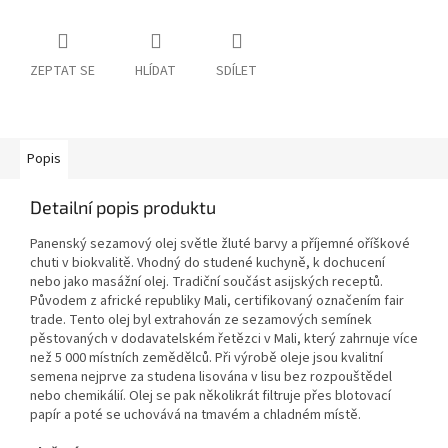
ZEPTAT SE
HLÍDAT
SDÍLET
Popis
Detailní popis produktu
Panenský sezamový olej světle žluté barvy a příjemné oříškové
chuti v biokvalitě. Vhodný do studené kuchyně, k dochucení
nebo jako masážní olej. Tradiční součást asijských receptů.
Původem z africké republiky Mali, certifikovaný označením fair
trade. Tento olej byl extrahován ze sezamových semínek
pěstovaných v dodavatelském řetězci v Mali, který zahrnuje více
než 5 000 místních zemědělců. Při výrobě oleje jsou kvalitní
semena nejprve za studena lisována v lisu bez rozpouštědel
nebo chemikálií. Olej se pak několikrát filtruje přes blotovací
papír a poté se uchovává na tmavém a chladném místě.