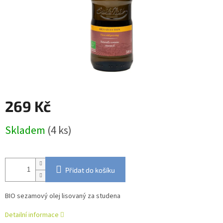
269 Kč
Měrná
Skladem
(4 ks)
cena:
Přidat do košíku
BIO sezamový olej lisovaný za studena
Detailní informace