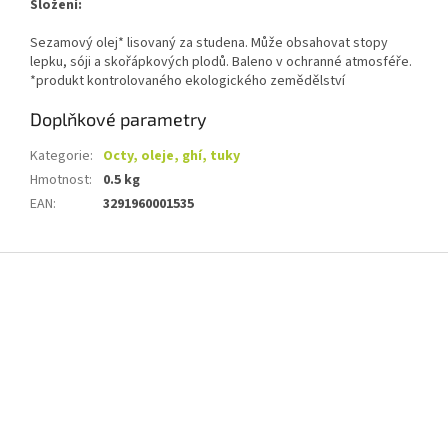
Složení:
Sezamový olej* lisovaný za studena. Může obsahovat stopy
lepku, sóji a skořápkových plodů. Baleno v ochranné atmosféře.
*produkt kontrolovaného ekologického zemědělství
Doplňkové parametry
Kategorie
:
Octy, oleje, ghí, tuky
Hmotnost
:
0.5 kg
EAN
:
3291960001535
Z
á
p
a
t
í