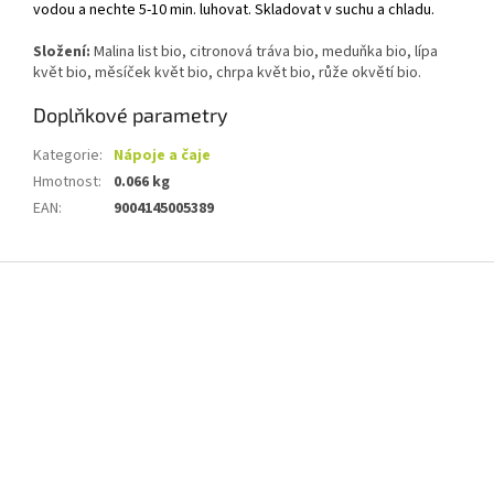
vodou a nechte 5-10 min. luhovat. Skladovat v suchu a chladu.
Složení:
M
alina list bio, citronová tráva bio, meduňka bio, lípa
květ bio, měsíček květ bio, chrpa květ bio, růže okvětí bio.
Doplňkové parametry
Kategorie
:
Nápoje a čaje
Hmotnost
:
0.066 kg
EAN
:
9004145005389
Z
á
p
a
t
í