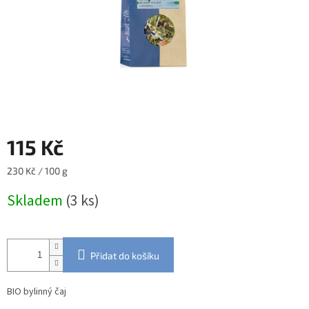
115 Kč
Měrná
230 Kč / 100 g
cena:
Skladem
(3 ks)
Přidat do košíku
BIO bylinný čaj