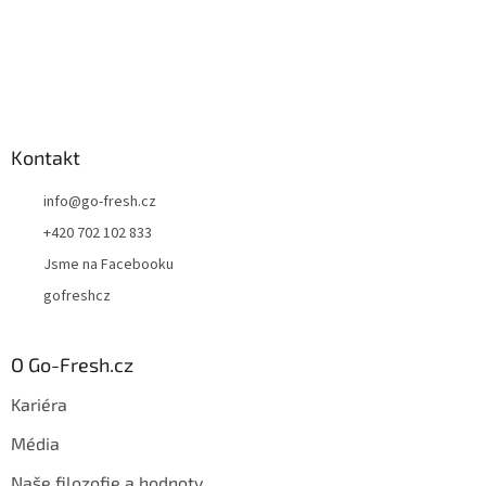
Kontakt
info
@
go-fresh.cz
+420 702 102 833
Jsme na Facebooku
gofreshcz
O Go-Fresh.cz
Kariéra
Média
Naše filozofie a hodnoty