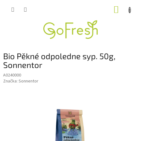
Přejít
NÁKUP
na
obsah
KOŠÍK
Bio Pěkné odpoledne syp. 50g,
Sonnentor
A0240000
Značka:
Sonnentor