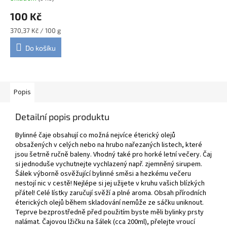
100 Kč
Měrná
370,37 Kč / 100 g
cena:
Do košíku
Popis
Detailní popis produktu
Bylinné čaje obsahují co možná nejvíce éterický olejů
obsažených v celých nebo na hrubo nařezaných listech, které
jsou šetrně ručně baleny. Vhodný také pro horké letní večery. Čaj
si jednoduše vychutnejte vychlazený např. zjemněný sirupem.
Šálek výborně osvěžující bylinné směsi a hezkému večeru
nestojí nic v cestě! Nejlépe si jej užijete v kruhu vašich blízkých
přátel! Celé lístky zaručují svěží a plné aroma. Obsah přírodních
éterických olejů během skladování nemůže ze sáčku uniknout.
Teprve bezprostředně před použitím byste měli bylinky prsty
nalámat. Čajovou lžičku na šálek (cca 200ml), přelejte vroucí