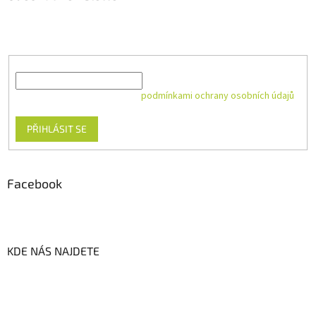
Vložte svůj e-mail a my vám budeme zasílat informace o nových
produktech na našem e-shopu.
E-mail
Vložením e-mailu souhlasíte s
podmínkami ochrany osobních údajů
PŘIHLÁSIT SE
Facebook
KDE NÁS NAJDETE