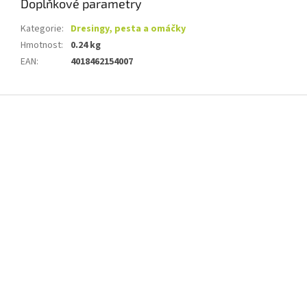
Doplňkové parametry
Kategorie
:
Dresingy, pesta a omáčky
Hmotnost
:
0.24 kg
EAN
:
4018462154007
Z
á
p
a
t
í