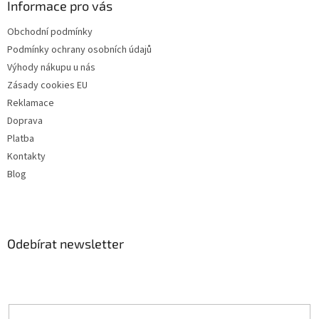
Informace pro vás
Obchodní podmínky
Podmínky ochrany osobních údajů
Výhody nákupu u nás
Zásady cookies EU
Reklamace
Doprava
Platba
Kontakty
Blog
Odebírat newsletter
Vložte svůj e-mail a my vám budeme zasílat informace o nových
produktech na našem e-shopu.
E-mail