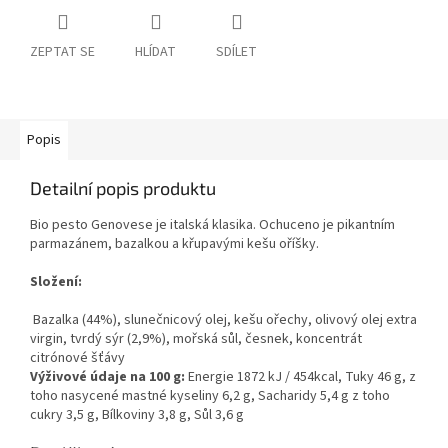
ZEPTAT SE
HLÍDAT
SDÍLET
Popis
Detailní popis produktu
Bio pesto Genovese je italská klasika. Ochuceno je pikantním
parmazánem, bazalkou a křupavými kešu oříšky.
Složení:
Bazalka (44%), slunečnicový olej, kešu ořechy, olivový olej extra
virgin, tvrdý sýr (2,9%), mořská sůl, česnek, koncentrát
citrónové šťávy
Výživové údaje na 100 g:
Energie 1872 kJ / 454kcal, Tuky 46 g, z
toho nasycené mastné kyseliny 6,2 g, Sacharidy 5,4 g z toho
cukry 3,5 g, Bílkoviny 3,8 g, Sůl 3,6 g