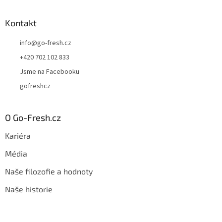
Kontakt
info
@
go-fresh.cz
+420 702 102 833
Jsme na Facebooku
gofreshcz
O Go-Fresh.cz
Kariéra
Média
Naše filozofie a hodnoty
Naše historie