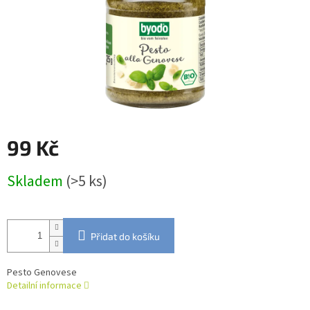
99 Kč
Měrná
Skladem
(>5 ks)
cena:
Přidat do košíku
Pesto Genovese
Detailní informace