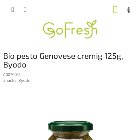
Přejít
NÁKUP
na
obsah
KOŠÍK
Bio pesto Genovese cremig 125g,
Byodo
A0070051
Značka:
Byodo