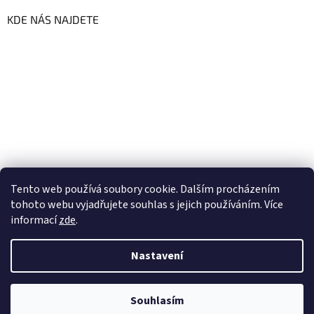
KDE NÁS NAJDETE
Tento web používá soubory cookie. Dalším procházením
tohoto webu vyjadřujete souhlas s jejich používáním. Více
informací
zde
.
Vytvořil Shoptet
Nastavení
Copyright 2026
GoFresh | Zdravé a čerstvé BIO potraviny
.
Souhlasím
Všechna práva vyhrazena.
Upravit nastavení cookies