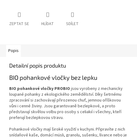
ZEPTAT SE
HLÍDAT
SDÍLET
Popis
Detailní popis produktu
BIO pohankové vločky bez lepku
BIO pohankové vločky PROBIO
jsou vyrobeny z mechanicky
loupané pohanky z ekologického zemědělství. Díky šetrnému
zpracování si zachovávají přirozenou chuť, jemnou oříškovou
vůni i cenné živiny. Jsou garantovaně bezlepkové, a proto
představují skvělou volbu pro osoby s celiakií i všechny, kteří
preferují bezlepkovou stravu.
Pohankové vločky mají široké využití v kuchyni. Připravíte z nich
snídaňové kaše, domácí müsli, granolu, sušenky, lívance nebo je