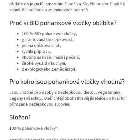
přidáte do jogurtů, smoothie či pečiva. Skvěle poslouží také k
zahuštění polévek a zeleninových pokrmů.
Proč si BIO pohankové vločky oblíbíte?
100 % BIO pohankové vločky,
garantovaná bezlepkovost,
jemná oříšková chuť,
rychlá příprava,
vhodné na kaše, müsli i pečení,
široké využití v kuchyni,
z ekologického zemědělství.
Pro koho jsou pohankové vločky vhodné?
Jsou vhodné pro osoby s bezlepkovou dietou, vegetariány,
vegany i všechny, kteří chtějí obohatit svůj jídelníček o kvalitní
přirozeně bezlepkovou surovinu.
Složení
100 % pohankové vločky*.