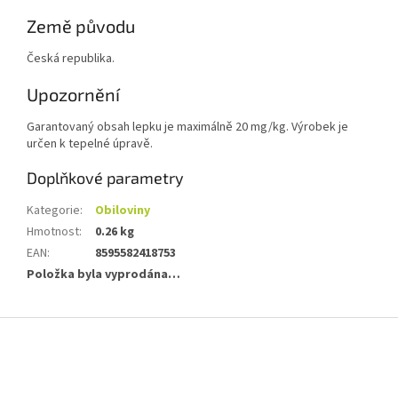
Země původu
Česká republika.
Upozornění
Garantovaný obsah lepku je maximálně 20 mg/kg. Výrobek je
určen k tepelné úpravě.
Doplňkové parametry
Kategorie
:
Obiloviny
Hmotnost
:
0.26 kg
EAN
:
8595582418753
Položka byla vyprodána…
Z
á
p
a