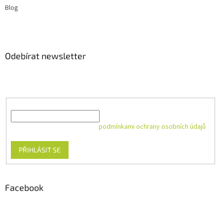
Blog
Odebírat newsletter
Vložte svůj e-mail a my vám budeme zasílat informace o nových
produktech na našem e-shopu.
E-mail
Vložením e-mailu souhlasíte s
podmínkami ochrany osobních údajů
PŘIHLÁSIT SE
Facebook