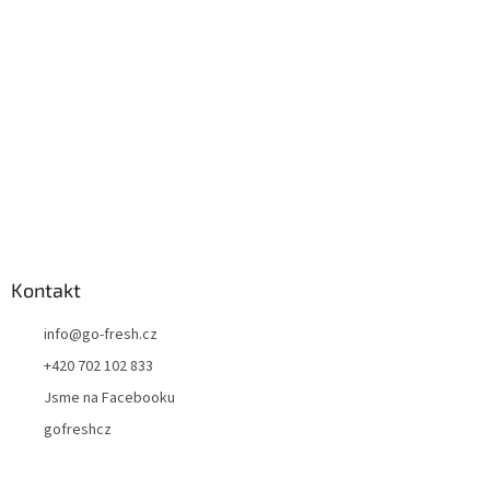
t
í
Kontakt
info
@
go-fresh.cz
+420 702 102 833
Jsme na Facebooku
gofreshcz