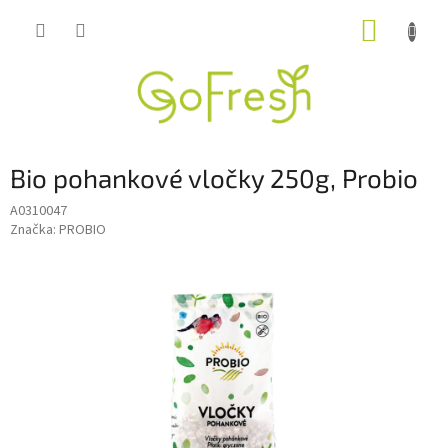
Přejít
NÁKUP
na
obsah
KOŠÍK
Bio pohankové vločky 250g, Probio
A0310047
Značka:
PROBIO