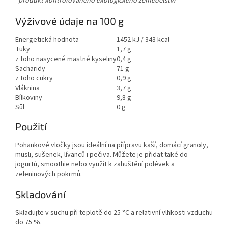
*produkt kontrolovaného ekologického zemědělství
Výživové údaje na 100 g
Energetická hodnota
1452 kJ / 343 kcal
Tuky
1,7 g
z toho nasycené mastné kyseliny
0,4 g
Sacharidy
71 g
z toho cukry
0,9 g
Vláknina
3,7 g
Bílkoviny
9,8 g
Sůl
0 g
Použití
Pohankové vločky jsou ideální na přípravu kaší, domácí granoly,
müsli, sušenek, lívanců i pečiva. Můžete je přidat také do
jogurtů, smoothie nebo využít k zahuštění polévek a
zeleninových pokrmů.
Skladování
Skladujte v suchu při teplotě do 25 °C a relativní vlhkosti vzduchu
do 75 %.