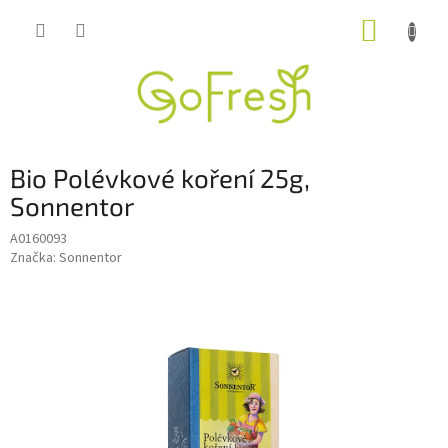
Přejít
NÁKUP
na
obsah
KOŠÍK
Bio Polévkové koření 25g,
Sonnentor
A0160093
Značka:
Sonnentor