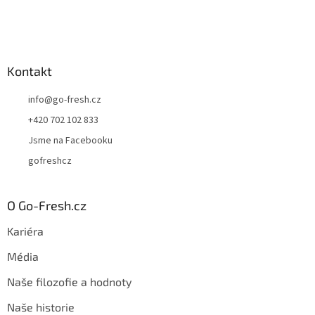
Kontakt
info
@
go-fresh.cz
+420 702 102 833
Jsme na Facebooku
gofreshcz
O Go-Fresh.cz
Kariéra
Média
Naše filozofie a hodnoty
Naše historie