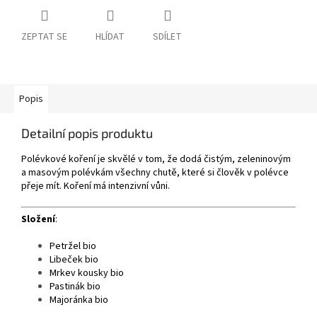
ZEPTAT SE
HLÍDAT
SDÍLET
Popis
Detailní popis produktu
Polévkové koření je skvělé v tom, že dodá čistým, zeleninovým
a masovým polévkám všechny chutě, které si člověk v polévce
přeje mít. Koření má intenzivní vůni.
Složení
:
Petržel bio
Libeček bio
Mrkev kousky bio
Pastinák bio
Majoránka bio