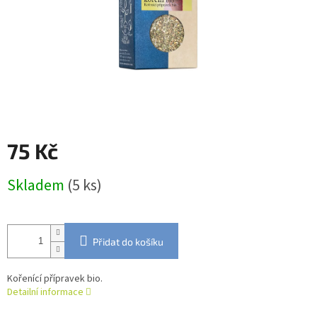
75 Kč
Měrná
Skladem
(5 ks)
cena:
Přidat do košíku
Kořenící přípravek bio.
Detailní informace