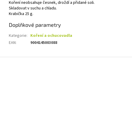
Koření neobsahuje česnek, droždí a přidané soli.
Skladovat v suchu a chladu.
Krabička 25 g.
Doplňkové parametry
Kategorie
:
Koření a ochucovadla
EAN
:
9004145003088
Z
á
p
a
t
í