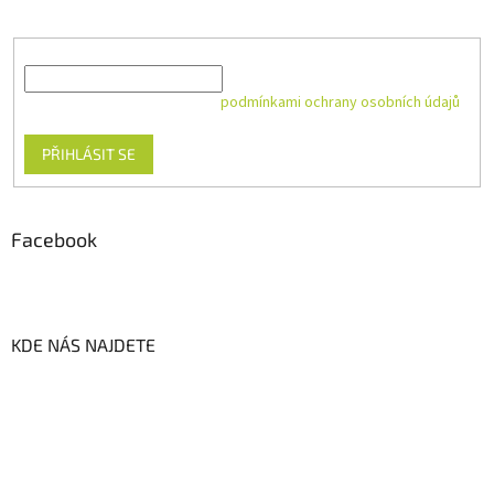
produktech na našem e-shopu.
E-mail
Vložením e-mailu souhlasíte s
podmínkami ochrany osobních údajů
PŘIHLÁSIT SE
Facebook
KDE NÁS NAJDETE