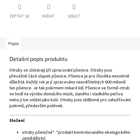
ZEPTAT SE
HLÍDAT
SDÍLET
Popis
Detailní popis produktu
Otruby se získávají při zpracování pšenice. Otruby jsou
převážně části slupek pšenice. Pšenice je pro člověka nesmírně
důležitá. Každý rok je jí zpracováno neuvěřitelných 600 milionů
tun pšenice. Je tak pokrmem miliard lidí. Pšenice ve formě otrub
se hodí na
výrobu domácího müsli, slaného i sladkého pečiva
nebo ji lze snídat jako kaši. Otruby jsou oblíbené pro zahušťování
pokrmů, především polévek.
Složení
:
otruby pšeničné*. *produkt kontrolovaného ekologického
zemědělství.