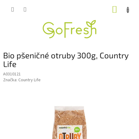
Přejít
NÁKUP
na
obsah
KOŠÍK
Bio pšeničné otruby 300g, Country
Life
A0310121
Značka:
Country Life