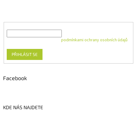
Vložte svůj e-mail a my vám budeme zasílat informace o nových
produktech na našem e-shopu.
E-mail
Vložením e-mailu souhlasíte s
podmínkami ochrany osobních údajů
PŘIHLÁSIT SE
Facebook
KDE NÁS NAJDETE