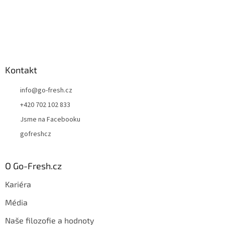
Kontakt
info
@
go-fresh.cz
+420 702 102 833
Jsme na Facebooku
gofreshcz
O Go-Fresh.cz
Kariéra
Média
Naše filozofie a hodnoty