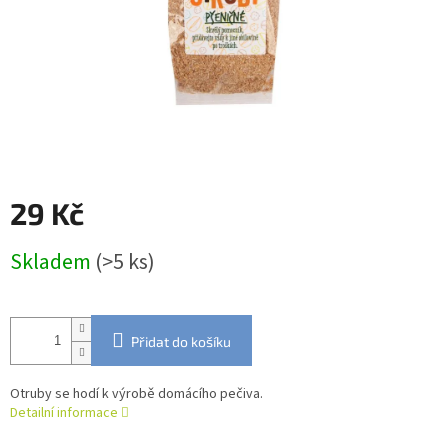
29 Kč
Měrná
Skladem
(>5 ks)
cena:
Přidat do košíku
Otruby se hodí k výrobě domácího pečiva.
Detailní informace