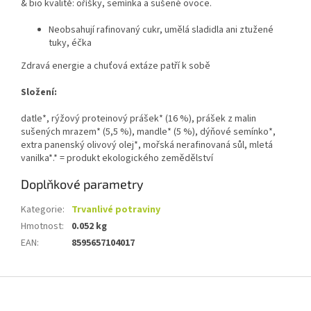
& bio kvalitě: oříšky, semínka a sušené ovoce.
Neobsahují rafinovaný cukr, umělá sladidla ani ztužené
tuky, éčka
Zdravá energie a chuťová extáze patří k sobě
Složení:
datle*, rýžový proteinový prášek* (16 %), prášek z malin
sušených mrazem* (5,5 %), mandle* (5 %), dýňové semínko*,
extra panenský olivový olej*, mořská nerafinovaná sůl, mletá
vanilka*.* = produkt ekologického zemědělství
Doplňkové parametry
Kategorie
:
Trvanlivé potraviny
Hmotnost
:
0.052 kg
EAN
:
8595657104017
Z
á