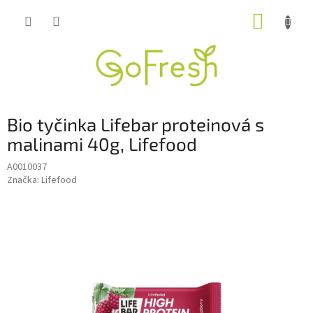
Přejít
NÁKUP
na
obsah
KOŠÍK
Bio tyčinka Lifebar proteinová s
malinami 40g, Lifefood
A0010037
Značka:
Lifefood