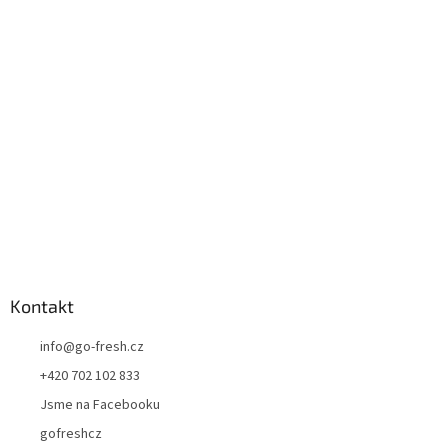
p
a
t
í
Kontakt
info
@
go-fresh.cz
+420 702 102 833
Jsme na Facebooku
gofreshcz