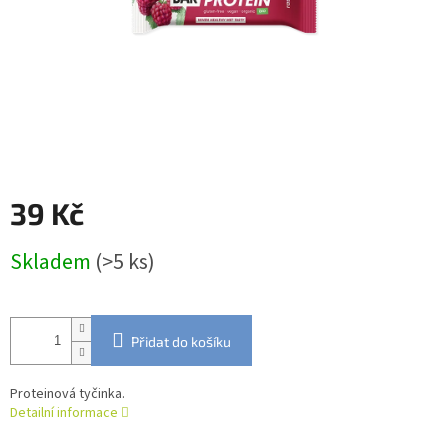
39 Kč
Měrná
Skladem
(>5 ks)
cena:
Přidat do košíku
Proteinová tyčinka.
Detailní informace