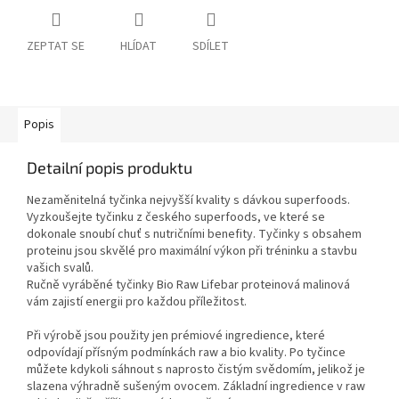
ZEPTAT SE
HLÍDAT
SDÍLET
Popis
Detailní popis produktu
Nezaměnitelná tyčinka nejvyšší kvality s dávkou superfoods.
Vyzkoušejte tyčinku z českého superfoods, ve které se
dokonale snoubí chuť s nutričními benefity. Tyčinky s obsahem
proteinu jsou skvělé pro maximální výkon při tréninku a stavbu
vašich svalů.
Ručně vyráběné tyčinky Bio Raw Lifebar proteinová malinová
vám zajistí energii pro každou příležitost.
Při výrobě jsou použity jen prémiové ingredience, které
odpovídají přísným podmínkách raw a bio kvality. Po tyčince
můžete kdykoli sáhnout s naprosto čistým svědomím, jelikož je
slazena výhradně sušeným ovocem. Základní ingredience v raw