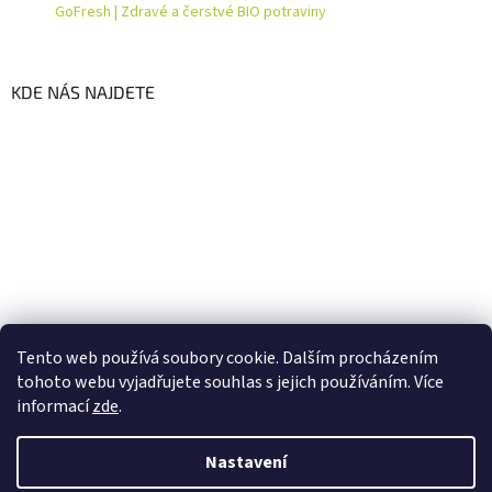
GoFresh | Zdravé a čerstvé BIO potraviny
KDE NÁS NAJDETE
Tento web používá soubory cookie. Dalším procházením
tohoto webu vyjadřujete souhlas s jejich používáním. Více
informací
zde
.
Vytvořil Shoptet
Nastavení