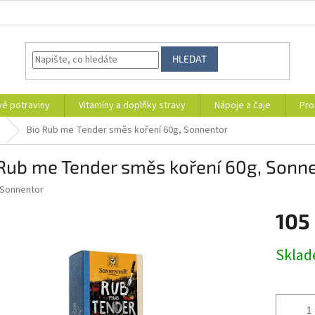
HLEDAT
vé potraviny
Vitamíny a doplňky stravy
Nápoje a čaje
Pro
Bio Rub me Tender směs koření 60g, Sonnentor
 Rub me Tender směs koření 60g, Sonn
Sonnentor
105
Měrná
Skla
cena: