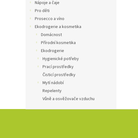
Nápoje a čaje
Pro děti
Prosecco a víno
Ekodrogerie a kosmetika
Domácnost
Přírodní kosmetika
Ekodrogerie
Hygienické potřeby
Prací prostředky
Čisticí prostředky
Mytí nádobí
Repelenty
Vůně a osvěžovače vzduchu
Z
á
p
a