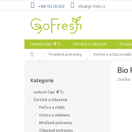
Přejít
+420 702 102 833
info@go-fresh.cz
na
obsah
Ledové čaje 🍹💦
Čerstvé a chlazené
Trvanli
Domů
Trvanlivé potraviny
Koření a ochucovadla
P
Bio
o
Přeskočit
s
Značka:
Kategorie
kategorie
t
r
Ledové čaje 🍹💦
a
Čerstvé a chlazené
n
Pečivo a chléb
n
í
Ovoce a zelenina
p
Mražené potraviny
a
Chlazené potraviny