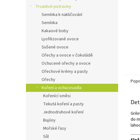
n
Trvanlivé potraviny
e
Semínka k nakličování
l
Semínka
Kakaové boby
Lyofilizované ovoce
Sušené ovoce
Ořechy a ovoce v čokoládě
Ochucené ořechy a ovoce
Ořechové krémy a pasty
Ořechy
Popi
Koření a ochucovadla
Kořenící směsi
Det
Tekutá koření a pasty
Jednodruhové koření
Gril
do m
Bujóny
laho
Mořské řasy
Sůl