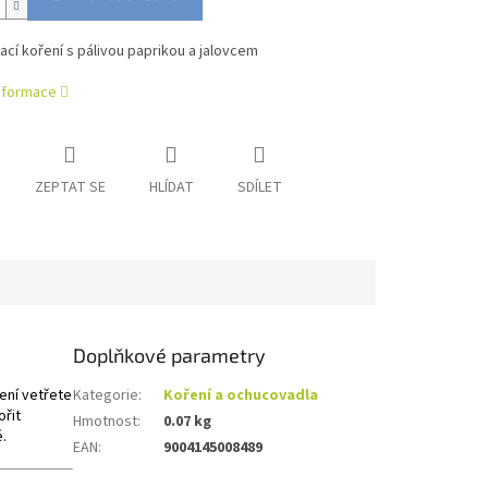
vací koření s pálivou paprikou a jalovcem
informace
ZEPTAT SE
HLÍDAT
SDÍLET
Doplňkové parametry
ení vetřete
Kategorie
:
Koření a ochucovadla
ořit
Hmotnost
:
0.07 kg
.
EAN
:
9004145008489