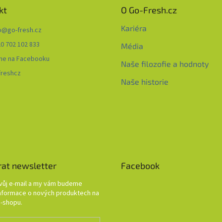
kt
O Go-Fresh.cz
Kariéra
o
@
go-fresh.cz
0 702 102 833
Média
me na Facebooku
Naše filozofie a hodnoty
freshcz
Naše historie
rat newsletter
Facebook
svůj e-mail a my vám budeme
informace o nových produktech na
-shopu.