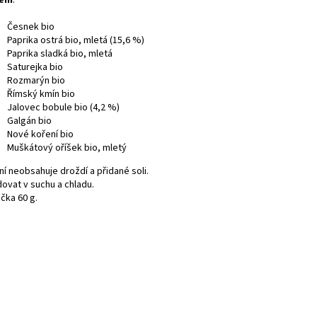
ení
:
Česnek bio
Paprika ostrá bio, mletá (15,6 %)
Paprika sladká bio, mletá
Saturejka bio
Rozmarýn bio
Římský kmín bio
Jalovec bobule bio (4,2 %)
Galgán bio
Nové koření bio
Muškátový oříšek bio, mletý
í neobsahuje droždí a přidané soli.
dovat v suchu a chladu.
čka 60 g.