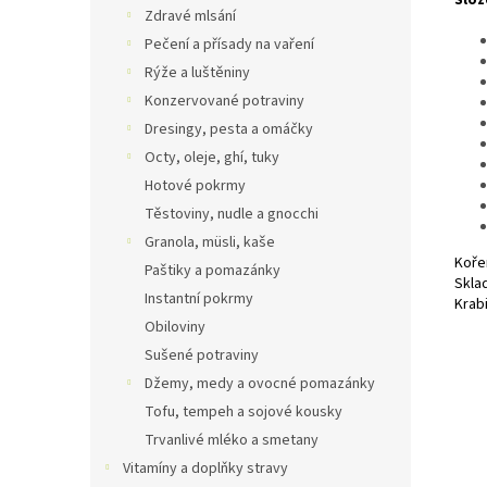
Slož
Zdravé mlsání
Pečení a přísady na vaření
Rýže a luštěniny
Konzervované potraviny
Dresingy, pesta a omáčky
Octy, oleje, ghí, tuky
Hotové pokrmy
Těstoviny, nudle a gnocchi
Granola, müsli, kaše
Kořen
Paštiky a pomazánky
Skla
Instantní pokrmy
Krabi
Obiloviny
Sušené potraviny
Džemy, medy a ovocné pomazánky
Tofu, tempeh a sojové kousky
Trvanlivé mléko a smetany
Vitamíny a doplňky stravy