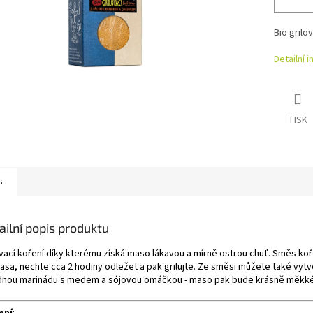
Bio grilo
Detailní 
TISK
s
ailní popis produktu
ovací koření díky kterému získá maso lákavou a mírně ostrou chuť. Směs koř
asa, nechte cca 2 hodiny odležet a pak grilujte. Ze směsi můžete také vytv
dnou marinádu s medem a sójovou omáčkou - maso pak bude krásně měkké