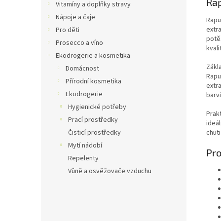
Rap
Vitamíny a doplňky stravy
Nápoje a čaje
Rapu
extr
Pro děti
potě
Prosecco a víno
kvali
Ekodrogerie a kosmetika
Zákl
Domácnost
Rapu
Přírodní kosmetika
extr
Ekodrogerie
barvi
Hygienické potřeby
Prak
Prací prostředky
ideál
chuti
Čisticí prostředky
Mytí nádobí
Pro
Repelenty
Vůně a osvěžovače vzduchu