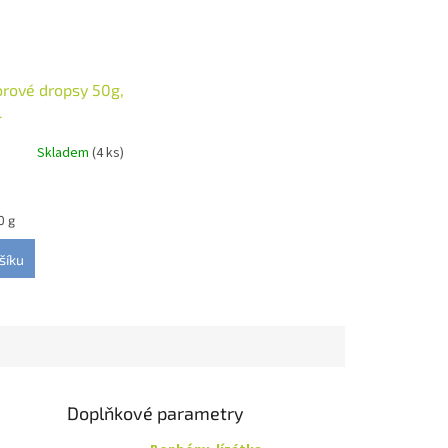
orové dropsy 50g,
l
Skladem
(4 ks)
0 g
šíku
Doplňkové parametry