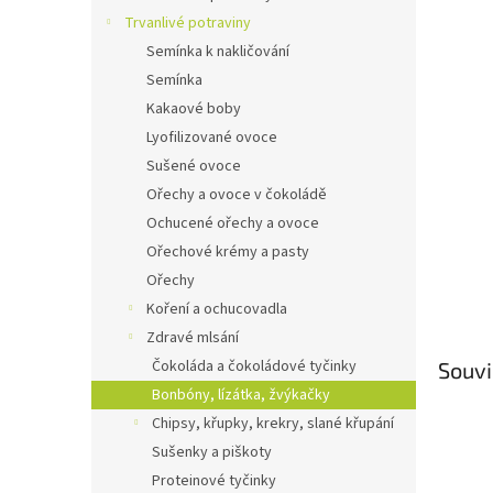
n
Trvanlivé potraviny
e
Semínka k nakličování
l
Semínka
Kakaové boby
Lyofilizované ovoce
Sušené ovoce
Ořechy a ovoce v čokoládě
Ochucené ořechy a ovoce
Ořechové krémy a pasty
Ořechy
Koření a ochucovadla
Zdravé mlsání
Čokoláda a čokoládové tyčinky
Souvi
Bonbóny, lízátka, žvýkačky
Chipsy, křupky, krekry, slané křupání
Sušenky a piškoty
Proteinové tyčinky