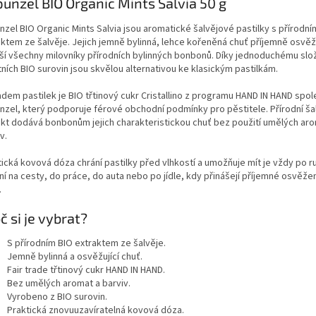
unzel BIO Organic Mints Salvia 50 g
nzel BIO Organic Mints Salvia jsou aromatické šalvějové pastilky s přírodní
aktem ze šalvěje. Jejich jemně bylinná, lehce kořeněná chuť příjemně osvěž
ší všechny milovníky přírodních bylinných bonbonů. Díky jednoduchému slož
tních BIO surovin jsou skvělou alternativou ke klasickým pastilkám.
adem pastilek je BIO třtinový cukr Cristallino z programu HAND IN HAND spol
nzel, který podporuje férové obchodní podmínky pro pěstitele. Přírodní ša
akt dodává bonbonům jejich charakteristickou chuť bez použití umělých ar
v.
tická kovová dóza chrání pastilky před vlhkostí a umožňuje mít je vždy po r
ní na cesty, do práce, do auta nebo po jídle, kdy přinášejí příjemné osvěžen
.
č si je vybrat?
S přírodním BIO extraktem ze šalvěje.
Jemně bylinná a osvěžující chuť.
Fair trade třtinový cukr HAND IN HAND.
Bez umělých aromat a barviv.
Vyrobeno z BIO surovin.
Praktická znovuuzavíratelná kovová dóza.