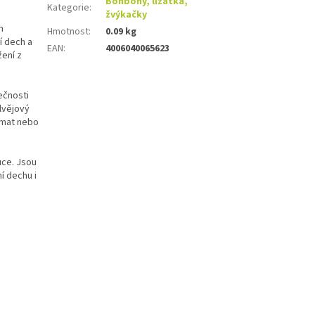
Bonbóny, lízátka,
Kategorie
:
žvýkačky
m
Hmotnost
:
0.09 kg
í dech a
EAN
:
4006040065623
ení z
ečnosti
lvějový
omat nebo
uce. Jsou
í dechu i