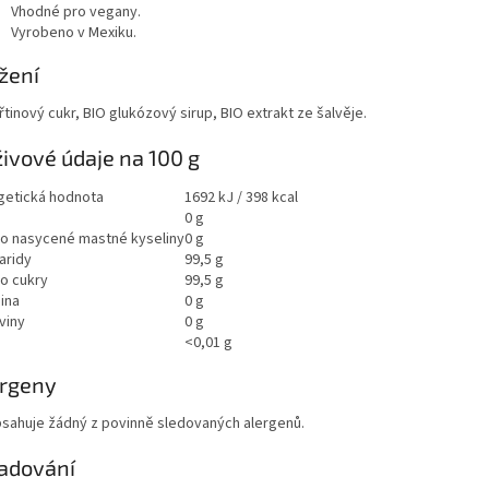
Vhodné pro vegany.
Vyrobeno v Mexiku.
žení
řtinový cukr, BIO glukózový sirup, BIO extrakt ze šalvěje.
ivové údaje na 100 g
getická hodnota
1692 kJ / 398 kcal
0 g
ho nasycené mastné kyseliny
0 g
aridy
99,5 g
ho cukry
99,5 g
ina
0 g
viny
0 g
<0,01 g
ergeny
sahuje žádný z povinně sledovaných alergenů.
adování