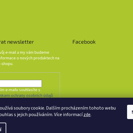
rat newsletter
Facebook
svůj e-mail a my vám budeme
informace o nových produktech na
-shopu.
ím e-mailu souhlasíte s
nkami ochrany osobních údajů
oužívá soubory cookie. Dalším procházením tohoto webu
HLÁSIT SE
ouhlas s jejich používáním. Více informací
zde
.
í
. Všechna práva vyhrazena.
Upravit nastavení cookies