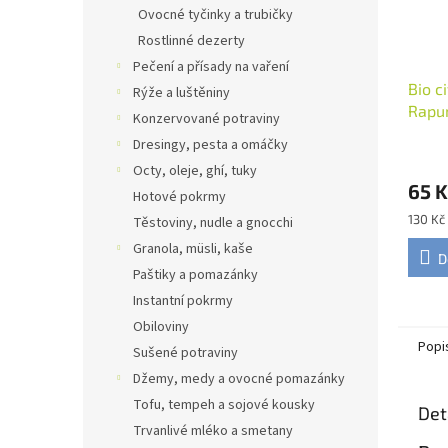
Ovocné tyčinky a trubičky
Rostlinné dezerty
Pečení a přísady na vaření
Bio c
Rýže a luštěniny
Rapu
Konzervované potraviny
Dresingy, pesta a omáčky
Octy, oleje, ghí, tuky
65 K
Hotové pokrmy
Měrná
130 Kč
Těstoviny, nudle a gnocchi
cena:
Granola, müsli, kaše
D
Paštiky a pomazánky
Instantní pokrmy
Obiloviny
Popi
Sušené potraviny
Džemy, medy a ovocné pomazánky
Tofu, tempeh a sojové kousky
Det
Trvanlivé mléko a smetany