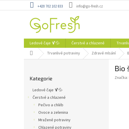
Přejít
+420 702 102 833
info@go-fresh.cz
na
obsah
Ledové čaje 🍹💦
Čerstvé a chlazené
Trvanli
Domů
Trvanlivé potraviny
Zdravé mlsání
P
Bio 
o
Přeskočit
s
Značka:
Kategorie
kategorie
t
r
Ledové čaje 🍹💦
a
Čerstvé a chlazené
n
Pečivo a chléb
n
í
Ovoce a zelenina
p
Mražené potraviny
a
Chlazené potraviny