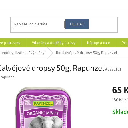
HLEDAT
vé potraviny
Vitamíny a doplňky stravy
Nápoje a čaje
Pro
Bonbóny, lízátka, žvýkačky
Bio šalvějové dropsy 50g, Rapunzel
šalvějové dropsy 50g, Rapunzel
A0220101
Rapunzel
65 
Měrná
130 Kč / 
cena:
Skla