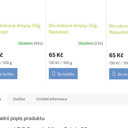
itrónové dropsy 50g,
Bio mátové dropsy 50g,
Bio zázv
nzel
Rapunzel
Rapunze
Skladem
(4 ks)
Skladem
(1 ks)
č
65 Kč
65 Kč
Měrná
Měrná
 / 100 g
130 Kč / 100 g
130 Kč / 10
cena:
cena:
o košíku
Do košíku
Do ko
s
Značka
Ostatní informace
ailní popis produktu