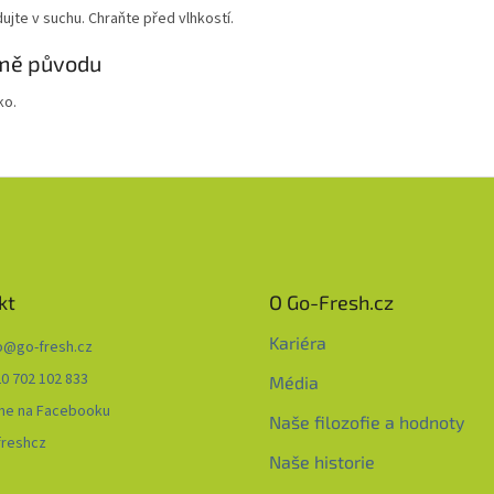
ujte v suchu. Chraňte před vlhkostí.
mě původu
ko.
kt
O Go-Fresh.cz
Kariéra
o
@
go-fresh.cz
0 702 102 833
Média
me na Facebooku
Naše filozofie a hodnoty
freshcz
Naše historie