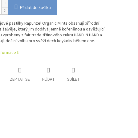
Přidat do košíku
jové pastilky Rapunzel Organic Mints obsahují přírodní
e šalvěje, který jim dodává jemně kořeněnou a osvěžující
u vyrobeny z fair trade třtinového cukru HAND IN HAND a
jí ideální volbu pro svěží dech kdykoliv během dne.
informace
ZEPTAT SE
HLÍDAT
SDÍLET