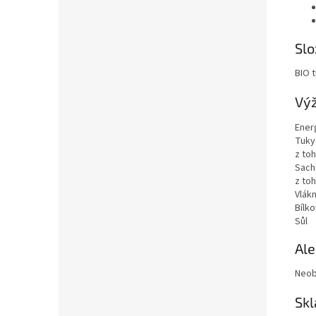
Slo
BIO t
Výž
Ener
Tuky
z to
Sach
z to
Vlákn
Bílko
Sůl
Al
Neob
Skl