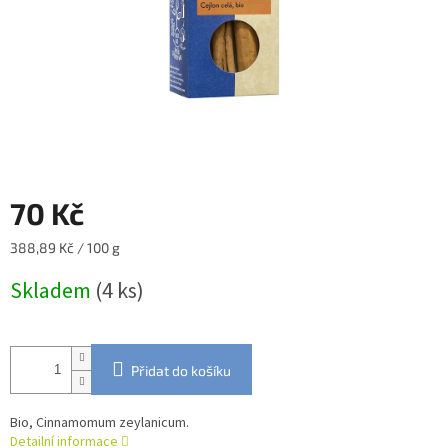
70 Kč
Měrná
388,89 Kč / 100 g
cena:
Skladem
(4 ks)
Přidat do košíku
Bio, Cinnamomum zeylanicum.
Detailní informace