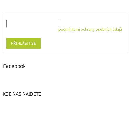
produktech na našem e-shopu.
E-mail
Vložením e-mailu souhlasíte s
podmínkami ochrany osobních údajů
PŘIHLÁSIT SE
Facebook
KDE NÁS NAJDETE