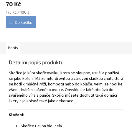
70 Kč
Měrná
175 Kč / 100 g
cena:
Do košíku
Popis
Detailní popis produktu
Skořice je kůra skořicovníku, která se sloupne, usuší a používá
se jako koření. Má zemito-dřevitou a zároveň sladkou chuť, která
se hodí k mléčné rýži, kompotu nebo do koláče. Velmi se hodí ke
všem druhům sušeného ovoce. Obvykle se také přidává do
svařeného vína a punče. Skořicí můžete dochutit také domácí
likéry a je krásná také jako dekorace.
Složení
:
Skořice Cejlon bio, celá