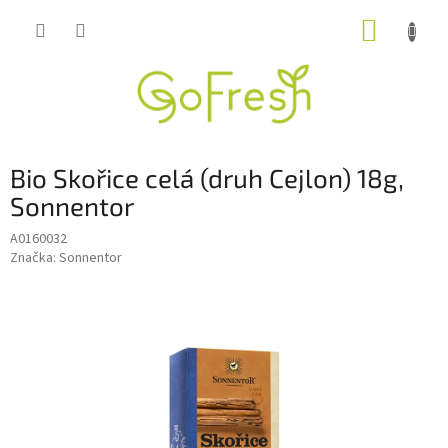
Přejít
NÁKUP
na
obsah
KOŠÍK
Bio Skořice celá (druh Cejlon) 18g,
Sonnentor
A0160032
Značka:
Sonnentor