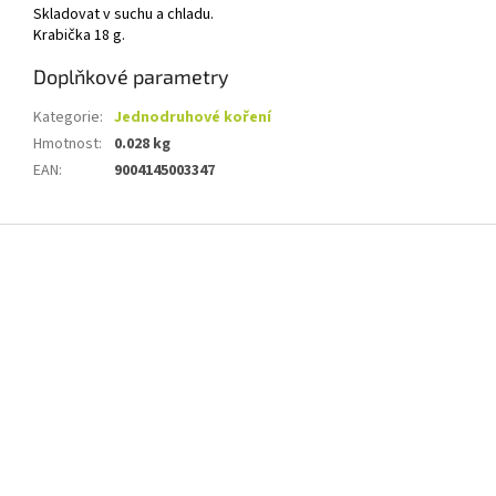
Skladovat v suchu a chladu.
Krabička 18 g.
Doplňkové parametry
Kategorie
:
Jednodruhové koření
Hmotnost
:
0.028 kg
EAN
:
9004145003347
Z
á
p
a
t
í