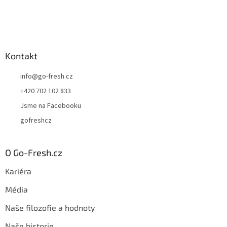
Kontakt
info
@
go-fresh.cz
+420 702 102 833
Jsme na Facebooku
gofreshcz
O Go-Fresh.cz
Kariéra
Média
Naše filozofie a hodnoty
Naše historie