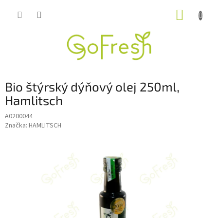
Přejít
NÁKUP
na
obsah
KOŠÍK
Bio štýrský dýňový olej 250ml,
Hamlitsch
A0200044
Značka:
HAMLITSCH