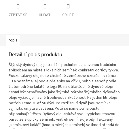
ZEPTAT SE
HLÍDAT
SDÍLET
Popis
Detailní popis produktu
Štýrský dýňový olej je tradiční pochutinou, lisovanou tradičním
způsobem na místě z lokálních semínek konkrétní odrůdy tykve.
Pouze takový olej nese chráněné zeměpisné označení v rámci
EU a poznáme jej podle přelepky na víčku, nebo alespoň podle
žlutomodrého kulatého loga EU na etiketě. Jiné dýňové oleje
nesmí být označovány jako štýrské. Výroba štýrského dýňového
oleje vyžaduje hlavně trpělivost a zkušenost. Na jeden litr oleje
potřebujeme 30 až 50 dýní. Po rozříznutí dýně jsou semínka
vyjmuta, umyta a usušena. Poté se namelou na pastu
připomínající těsto. Dýňový olej získává svou typickou tmavou
barvu ze slupičky semínek, vnitřek semínek je bílý. Takzvaný
„semínkový koláč“ (hmota mletých semínek) se ihned přendá do