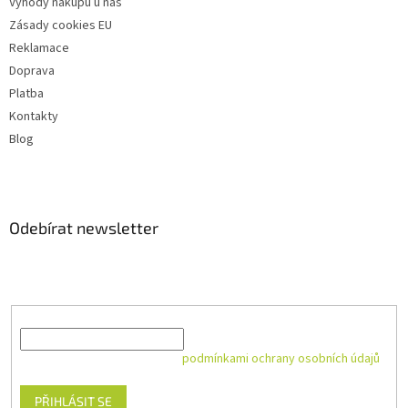
Výhody nákupu u nás
Zásady cookies EU
Reklamace
Doprava
Platba
Kontakty
Blog
Odebírat newsletter
Vložte svůj e-mail a my vám budeme zasílat informace o nových
produktech na našem e-shopu.
E-mail
Vložením e-mailu souhlasíte s
podmínkami ochrany osobních údajů
PŘIHLÁSIT SE